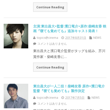
Continue Reading
主演:東出昌大×監督:濱口竜介×原作:柴崎友香 映
画『寝ても覚めても』追加キャスト発表！
topics@cinema
2017年8月31日
NEWS
コメントはありません
東出昌大と濱口竜介監督がタッグを組み、芥川
賞作家・柴崎友香に…
Continue Reading
東出昌大が一人二役！柴崎友香 原作×濱口竜介
監督『寝ても覚めても』製作決定
topics@cinema
2017年7月5日
NEWS
コメントはありません