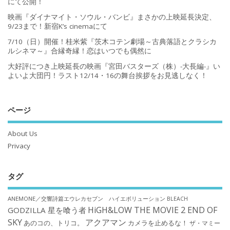
にて公開！
映画『ダイナマイト・ソウル・バンビ』まさかの上映延長決定、
9/23まで！新宿K’s cinemaにて
7/10（日）開催！桂米紫『茨木コテン劇場～古典落語とクラシカ
ルシネマ～』合縁奇縁！恋はいつでも偶然に
大好評につき上映延長の映画『宮田バスターズ（株）-大長編-』い
よいよ大団円！ラスト12/14・16の舞台挨拶をお見逃しなく！
ページ
About Us
Privacy
タグ
ANEMONE／交響詩篇エウレカセブン ハイエボリューション
BLEACH
HiGH&LOW THE MOVIE 2 END OF
GODZILLA 星を喰う者
SKY
アクアマン
あのコの、トリコ。
カメラを止めるな！
ザ・マミー