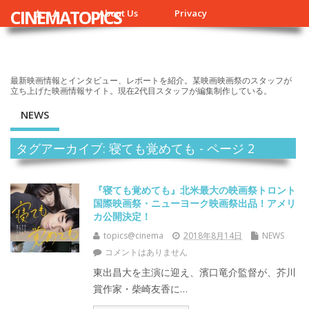
CINEMATOPICS
ホーム
About Us
Privacy
最新映画情報とインタビュー、レポートを紹介。某映画映画祭のスタッフが
立ち上げた映画情報サイト。現在2代目スタッフが編集制作している。
NEWS
タグアーカイブ: 寝ても覚めても - ページ 2
『寝ても覚めても』北米最大の映画祭トロント
国際映画祭・ニューヨーク映画祭出品！アメリ
カ公開決定！
topics@cinema
2018年8月14日
NEWS
コメントはありません
東出昌大を主演に迎え、濱口竜介監督が、芥川
賞作家・柴崎友香に…