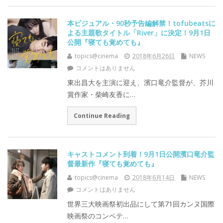
本ビジュアル・90秒予告編解禁！tofubeatsに
よる主題歌タイトル「River」に決定！9月1日
公開『寝ても覚めても』
topics@cinema
2018年6月26日
NEWS
コメントはありません
東出昌大を主演に迎え、濱口竜介監督が、芥川
賞作家・柴崎友香に…
Continue Reading
キャストコメント到着！9月1日公開濱口竜介監
督最新作『寝ても覚めても』
topics@cinema
2018年6月14日
NEWS
コメントはありません
世界三大映画祭初出品にして第71回カンヌ国際
映画祭のコンペテ…