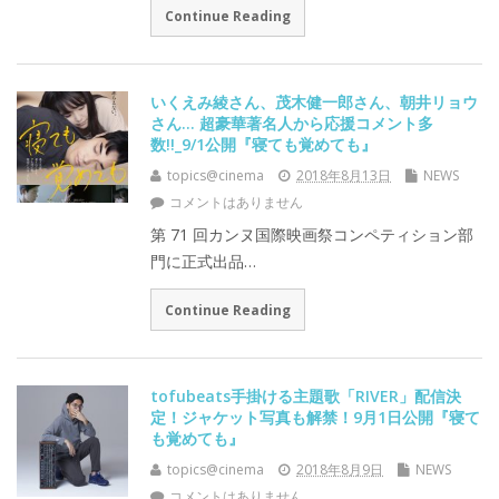
Continue Reading
いくえみ綾さん、茂木健一郎さん、朝井リョウ
さん… 超豪華著名人から応援コメント多
数!!_9/1公開『寝ても覚めても』
topics@cinema
2018年8月13日
NEWS
コメントはありません
第 71 回カンヌ国際映画祭コンペティション部
門に正式出品…
Continue Reading
tofubeats手掛ける主題歌「RIVER」配信決
定！ジャケット写真も解禁！9月1日公開『寝て
も覚めても』
topics@cinema
2018年8月9日
NEWS
コメントはありません