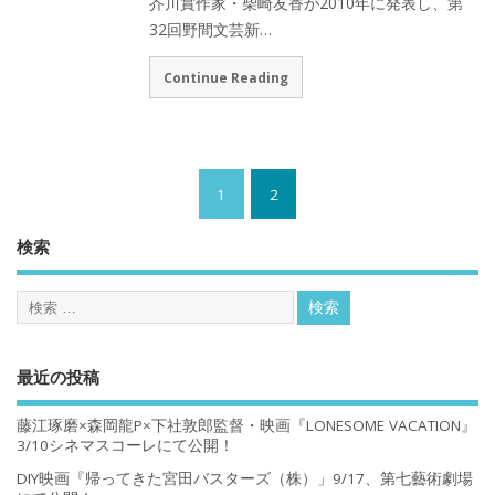
芥川賞作家・柴崎友香が2010年に発表し、第
32回野間文芸新…
Continue Reading
1
2
検索
最近の投稿
藤江琢磨×森岡龍P×下社敦郎監督・映画『LONESOME VACATION』
3/10シネマスコーレにて公開！
DIY映画『帰ってきた宮田バスターズ（株）」9/17、第七藝術劇場