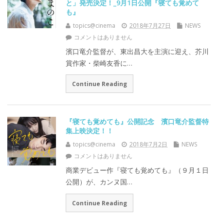
と」発売決定！_9月1日公開『寝ても覚めて
も』
topics@cinema
2018年7月27日
NEWS
コメントはありません
濱口竜介監督が、東出昌大を主演に迎え、芥川
賞作家・柴崎友香に…
Continue Reading
『寝ても覚めても』公開記念 濱口竜介監督特
集上映決定！！
topics@cinema
2018年7月2日
NEWS
コメントはありません
商業デビュー作『寝ても覚めても』（９月１日
公開）が、カンヌ国…
Continue Reading