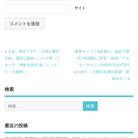
サイト
«
王様、事件です!!! 『王様の事件
豪華キャスト&監督が、連続で週
手帖』陽気な探偵コンビが帰って
末の映画館に登場！ 映画『ウタ
きた!!! 『朝鮮名探偵 鬼＜トッケ
モノガタリ-CINEMA FIGHTERS
ビ＞の秘密』
project-』 公開記念舞台挨拶 開
催決定！
»
検索
最近の投稿