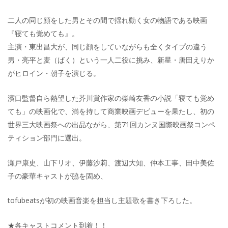
二人の同じ顔をした男とその間で揺れ動く女の物語である映画
『寝ても覚めても』。
主演・東出昌大が、同じ顔をしていながらも全くタイプの違う
男・亮平と麦（ばく）という一人二役に挑み、新星・唐田えりか
がヒロイン・朝子を演じる。
濱口監督自ら熱望した芥川賞作家の柴崎友香の小説「寝ても覚め
ても」の映画化で、満を持して商業映画デビューを果たし、初の
世界三大映画祭への出品ながら、第71回カンヌ国際映画祭コンペ
ティション部門に選出。
瀬戸康史、山下リオ、伊藤沙莉、渡辺大知、仲本工事、田中美佐
子の豪華キャストが脇を固め、
tofubeatsが初の映画音楽を担当し主題歌を書き下ろした。
★各キャストコメント到着！！