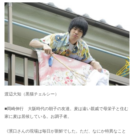
渡辺大知（黒猫チェルシー）
■岡崎伸行 大阪時代の朝子の友達。麦は遠い親戚で母栄子と住む
家に麦は居候している。お調子者。
《濱口さんの現場は毎日が新鮮でした。ただ、なにか特異なこと