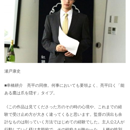
瀬戸康史
■串橋耕介 亮平の同僚。何事においても要領よく、亮平曰く「能
ある鷹は爪を隠す」タイプ。
《この作品は見てくださった方のその時の心境や、これまでの経
験で受け止め方が大きく違ってくると思います。監督の演出も余
計なものは削っていく方法ではじめての経験でした。主人公2人が
行動していく様は本能的で、その純粋さが怖かった。人種や性別