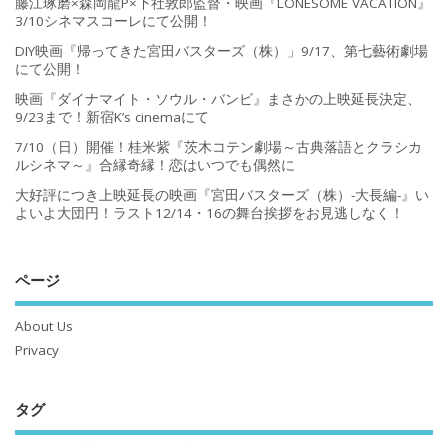
藤江琢磨×森岡龍P×下社敦郎監督・映画『LONESOME VACATION』
3/10シネマスコーレにて公開！
DIY映画『帰ってきた宮田バスターズ（株）」9/17、第七藝術劇場
にて公開！
映画『ダイナマイト・ソウル・バンビ』まさかの上映延長決定、
9/23まで！新宿K’s cinemaにて
7/10（日）開催！桂米紫『茨木コテン劇場～古典落語とクラシカ
ルシネマ～』合縁奇縁！恋はいつでも偶然に
大好評につき上映延長の映画『宮田バスターズ（株）-大長編-』い
よいよ大団円！ラスト12/14・16の舞台挨拶をお見逃しなく！
ページ
About Us
Privacy
タグ