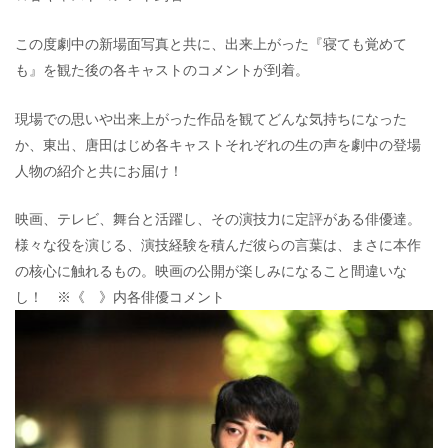
この度劇中の新場面写真と共に、出来上がった『寝ても覚めて
も』を観た後の各キャストのコメントが到着。
現場での思いや出来上がった作品を観てどんな気持ちになった
か、東出、唐田はじめ各キャストそれぞれの生の声を劇中の登場
人物の紹介と共にお届け！
映画、テレビ、舞台と活躍し、その演技力に定評がある俳優達。
様々な役を演じる、演技経験を積んだ彼らの言葉は、まさに本作
の核心に触れるもの。映画の公開が楽しみになること間違いな
し！ ※《 》内各俳優コメント