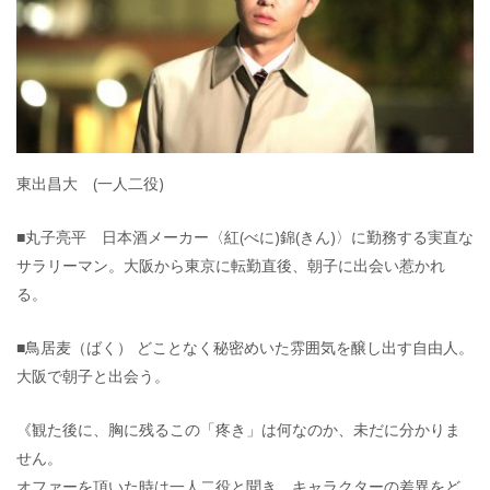
東出昌大 (一人二役)
■丸子亮平 日本酒メーカー〈紅(べに)錦(きん)〉に勤務する実直な
サラリーマン。大阪から東京に転勤直後、朝子に出会い惹かれ
る。
■鳥居麦（ばく） どことなく秘密めいた雰囲気を醸し出す自由人。
大阪で朝子と出会う。
《観た後に、胸に残るこの「疼き」は何なのか、未だに分かりま
せん。
オファーを頂いた時は一人二役と聞き、キャラクターの差異をど