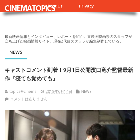
CINEMATOPICS
ホーム
About Us
Privacy
最新映画情報とインタビュー、レポートを紹介。某映画映画祭のスタッフが
立ち上げた映画情報サイト。現在2代目スタッフが編集制作している。
NEWS
キャストコメント到着！9月1日公開濱口竜介監督最新
作『寝ても覚めても』
topics@cinema
2018年6月14日
NEWS
コメントはありません