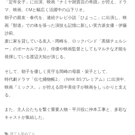
「定年女子」に出演、映画『ナミヤ雑貨店の奇蹟』が控え、ドラ
マ、映画、CMと幅広く活躍中の山下リオ。
朝子の親友・春代を、連続テレビ小説「ひよっこ」に出演し、映
画『獣道』での体を張った演技も記憶に新しい実力派女優・伊藤
沙莉、
麦に家を貸している友人・岡崎を、ロックバンド「黒猫チェルシ
ー」のボーカルであり、俳優や映画監督としてもマルチな才能を
発揮している渡辺大知が演じる。
そして、朝子を優しく見守る岡崎の母親・栄子として、
時代劇ドラマ「伝七捕物帳2」（NHK BSプレミアム）に出演中、
映画『ミックス。』が控える田中美佐子が映画をしっかりと支え
る。
また、主人公たちを繋ぐ重要人物・平川役に仲本工事と、多彩な
キャストが集結した。
寝ても覚めても