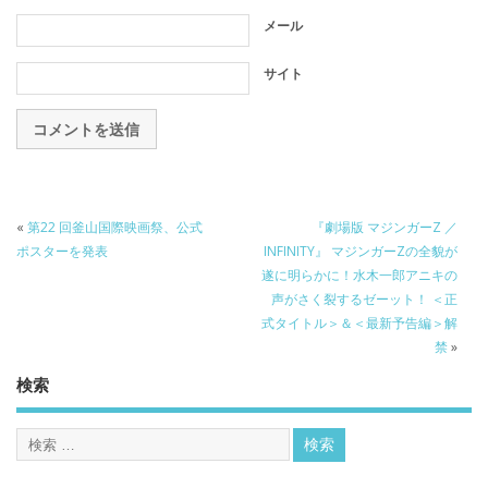
メール
サイト
«
第22 回釜山国際映画祭、公式
『劇場版 マジンガーZ ／
ポスターを発表
INFINITY』 マジンガーZの全貌が
遂に明らかに！水木一郎アニキの
声がさく裂するゼーット！ ＜正
式タイトル＞＆＜最新予告編＞解
禁
»
検索