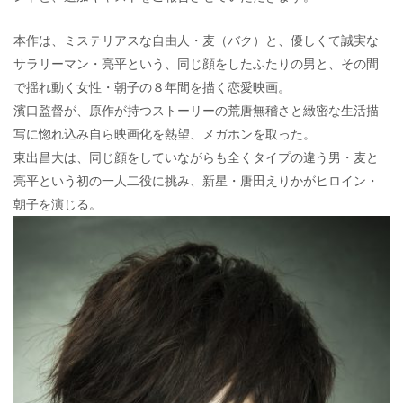
本作は、ミステリアスな自由人・麦（バク）と、優しくて誠実な
サラリーマン・亮平という、同じ顔をしたふたりの男と、その間
で揺れ動く女性・朝子の８年間を描く恋愛映画。
濱口監督が、原作が持つストーリーの荒唐無稽さと緻密な生活描
写に惚れ込み自ら映画化を熱望、メガホンを取った。
東出昌大は、同じ顔をしていながらも全くタイプの違う男・麦と
亮平という初の一人二役に挑み、新星・唐田えりかがヒロイン・
朝子を演じる。