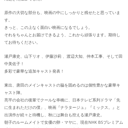
原作の大切な部分も、映画の中にしっかりと残せたと思っていま
す。
きっと、この上なく面白い映画になるでしょう。
それをちゃんとお届けできるよう、これから頑張ります。期待し
てお待ちください。
瀬戸康史、山下リオ 、伊藤沙莉 、渡辺大知、仲本工事、そして田
中美佐子！
多彩で豪華な追加キャスト発表！
東出、唐田のメインキャストの脇を固めるのは個性豊かな豪華キ
ャスト陣。
亮平の会社の後輩でクールな串橋に、日本テレビ系列ドラマ「先
に生まれただけの僕」、映画『ナラタージュ』『ミックス。』と
出演作が続々と待機し、秋には舞台も控える瀬戸康史。
朝子のルームメイトで女優の卵・マヤに、現在NHK BSプレミアム