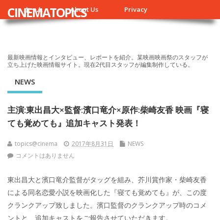
CINEMATOPICS
ホーム
About Us
Privacy
最新映画情報とインタビュー、レポートを紹介。某映画映画祭のスタッフが
立ち上げた映画情報サイト。現在2代目スタッフが編集制作している。
NEWS
主演:東出昌大×監督:濱口竜介×原作:柴崎友香 映画『寝
ても覚めても』追加キャスト発表！
topics@cinema
2017年8月31日
NEWS
コメントはありません
東出昌大と濱口竜介監督がタッグを組み、芥川賞作家・柴崎友香
による同名恋愛小説を映画化した『寝ても覚めても』が、この度
クランクアップ致しました。濱口監督のクランクアップ時のコメ
ントと、追加キャストをご報告させていただきます。