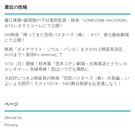
最近の投稿
藤江琢磨×森岡龍P×下社敦郎監督・映画『LONESOME VACATION』
3/10シネマスコーレにて公開！
DIY映画『帰ってきた宮田バスターズ（株）」9/17、第七藝術劇場
にて公開！
映画『ダイナマイト・ソウル・バンビ』まさかの上映延長決定、
9/23まで！新宿K’s cinemaにて
7/10（日）開催！桂米紫『茨木コテン劇場～古典落語とクラシカ
ルシネマ～』合縁奇縁！恋はいつでも偶然に
大好評につき上映延長の映画『宮田バスターズ（株）-大長編-』い
よいよ大団円！ラスト12/14・16の舞台挨拶をお見逃しなく！
ページ
About Us
Privacy