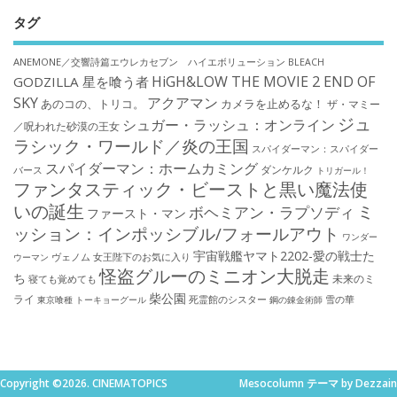
タグ
ANEMONE／交響詩篇エウレカセブン ハイエボリューション
BLEACH
HiGH&LOW THE MOVIE 2 END OF
GODZILLA 星を喰う者
SKY
アクアマン
あのコの、トリコ。
カメラを止めるな！
ザ・マミー
ジュ
シュガー・ラッシュ：オンライン
／呪われた砂漠の王女
ラシック・ワールド／炎の王国
スパイダーマン：スパイダー
スパイダーマン：ホームカミング
ダンケルク
バース
トリガール！
ファンタスティック・ビーストと黒い魔法使
いの誕生
ミ
ボヘミアン・ラプソディ
ファースト・マン
ッション：インポッシブル/フォールアウト
ワンダー
宇宙戦艦ヤマト2202-愛の戦士た
ウーマン
ヴェノム
女王陛下のお気に入り
怪盗グルーのミニオン大脱走
ち
未来のミ
寝ても覚めても
柴公園
ライ
死霊館のシスター
雪の華
東京喰種 トーキョーグール
鋼の錬金術師
Copyright ©2026. CINEMATOPICS
Mesocolumn テーマ by Dezzain