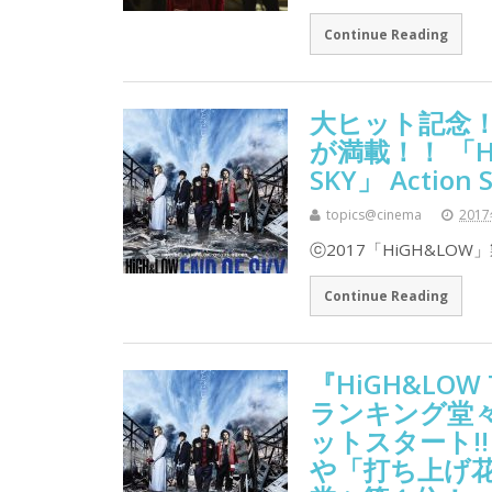
Continue Reading
大ヒット記念
が満載！！ 「HiGH
SKY」 Action 
topics@cinema
201
ⓒ2017「HiGH&LO
Continue Reading
『HiGH&LOW T
ランキング堂々
ットスタート!
や「打ち上げ