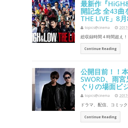
最新作『HiGH&LO
開記念 全43
THE LIVE
topics@cinema
201
総収録時間４時間超え！ライ
Continue Reading
公開目前！！
SWORD、雨
ぐりの場面ビ
topics@cinema
201
ドラマ、配信、コミック
Continue Reading