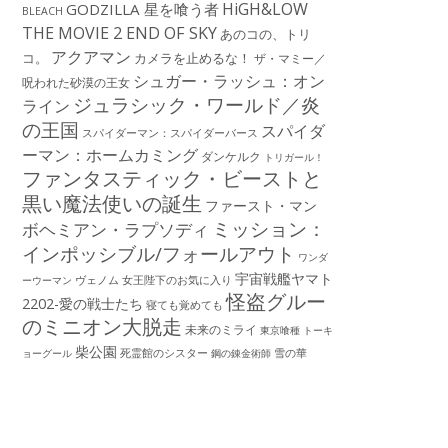
HiGH&LOW
GODZILLA 星を喰う者
BLEACH
THE MOVIE 2 END OF SKY
あのコの、トリ
アクアマン
コ。
カメラを止めるな！
ザ・マミー／
シュガー・ラッシュ：オン
呪われた砂漠の王女
ジュラシック・ワールド／炎
ライン
の王国
スパイダ
スパイダーマン：スパイダーバース
ーマン：ホームカミング
ダンケルク
トリガール！
ファンタスティック・ビーストと
黒い魔法使いの誕生
ファースト・マン
ミッション：
ボヘミアン・ラプソディ
インポッシブル/フォールアウト
ワンダ
宇宙戦艦ヤマト
ーウーマン
ヴェノム
女王陛下のお気に入り
怪盗グルー
2202-愛の戦士たち
寝ても覚めても
のミニオン大脱走
未来のミライ
東京喰種 トーキ
柴公園
死霊館のシスター
雪の華
ョーグール
鋼の錬金術師