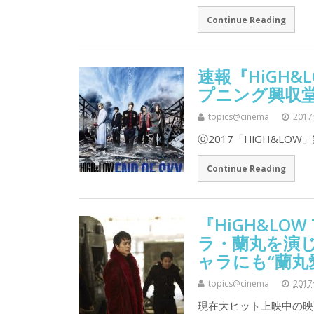
Continue Reading
速報『HiGH&LOW
プニング興収堂
topics@cinema
201
ⓒ2017「HiGH&LO
Continue Reading
『HiGH&LOW 
ラ・蘭丸を演じ
ャラにも“蘭丸愛
topics@cinema
201
現在大ヒット上映中の映画『