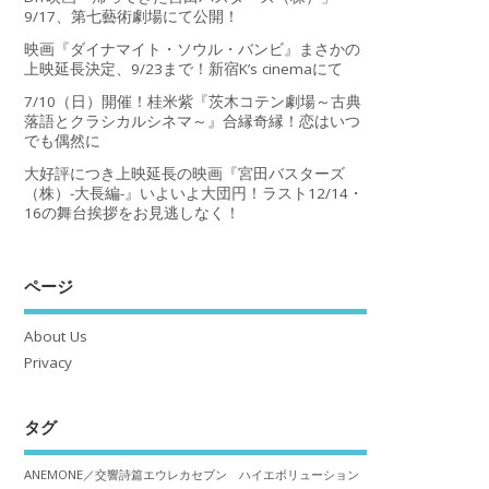
9/17、第七藝術劇場にて公開！
映画『ダイナマイト・ソウル・バンビ』まさかの
上映延長決定、9/23まで！新宿K’s cinemaにて
7/10（日）開催！桂米紫『茨木コテン劇場～古典
落語とクラシカルシネマ～』合縁奇縁！恋はいつ
でも偶然に
大好評につき上映延長の映画『宮田バスターズ
（株）-大長編-』いよいよ大団円！ラスト12/14・
16の舞台挨拶をお見逃しなく！
ページ
About Us
Privacy
タグ
ANEMONE／交響詩篇エウレカセブン ハイエボリューション