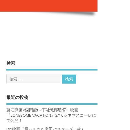
。
検索
最近の投稿
藤江琢磨×森岡龍P×下社敦郎監督・映画
『LONESOME VACATION』3/10シネマスコーレに
て公開！
DIY映画『帰ってきた宮田バスターズ（株）」