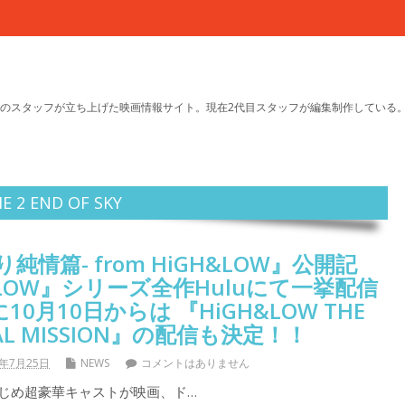
のスタッフが立ち上げた映画情報サイト。現在2代目スタッフが編集制作している
2 END OF SKY
り純情篇- from HiGH&LOW』公開記
＆LOW』シリーズ全作Huluにて一挙配信
0月10日からは 『HiGH&LOW THE
FINAL MISSION』の配信も決定！！
8年7月25日
NEWS
コメントはありません
」をはじめ超豪華キャストが映画、ド…