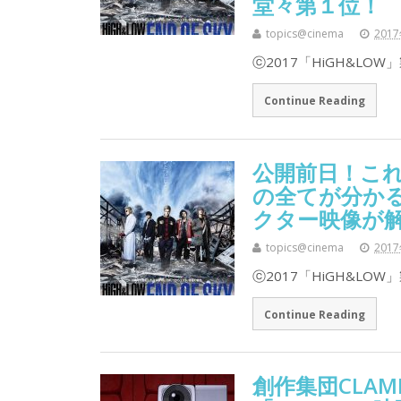
堂々第１位！
topics@cinema
201
ⓒ2017「HiGH&LO
Continue Reading
公開前日！これ
の全てが分かる
クター映像が
topics@cinema
201
ⓒ2017「HiGH&LO
Continue Reading
創作集団CLAMP