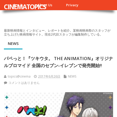
CINEMATOPICS
ホーム
About Us
Privacy
最新映画情報とインタビュー、レポートを紹介。某映画映画祭のスタッフが
立ち上げた映画情報サイト。現在2代目スタッフが編集制作している。
NEWS
パペっと！『ツキウタ。 THE ANIMATION』オリジナ
ルブロマイド 全国のセブン‐イレブンで発売開始!!
topics@cinema
2017年6月26日
NEWS
コメントはありません