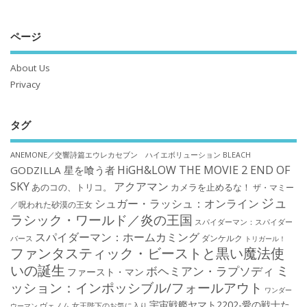
ページ
About Us
Privacy
タグ
ANEMONE／交響詩篇エウレカセブン ハイエボリューション
BLEACH
HiGH&LOW THE MOVIE 2 END OF
GODZILLA 星を喰う者
SKY
アクアマン
あのコの、トリコ。
カメラを止めるな！
ザ・マミー
ジュ
シュガー・ラッシュ：オンライン
／呪われた砂漠の王女
ラシック・ワールド／炎の王国
スパイダーマン：スパイダー
スパイダーマン：ホームカミング
ダンケルク
バース
トリガール！
ファンタスティック・ビーストと黒い魔法使
いの誕生
ミ
ボヘミアン・ラプソディ
ファースト・マン
ッション：インポッシブル/フォールアウト
ワンダー
宇宙戦艦ヤマト2202-愛の戦士た
ウーマン
ヴェノム
女王陛下のお気に入り