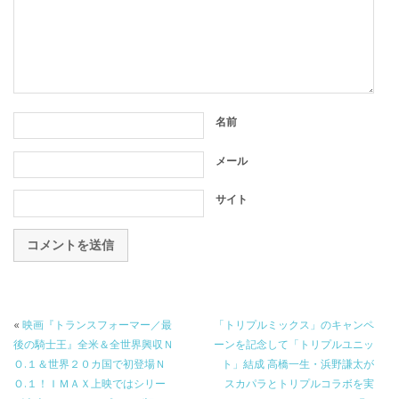
名前
メール
サイト
«
映画『トランスフォーマー／最
「トリプルミックス」のキャンペ
後の騎士王』全米＆全世界興収Ｎ
ーンを記念して「トリプルユニッ
Ｏ.１＆世界２０カ国で初登場Ｎ
ト」結成 高橋一生・浜野謙太が
Ｏ.１！ＩＭＡＸ上映ではシリー
スカパラとトリプルコラボを実