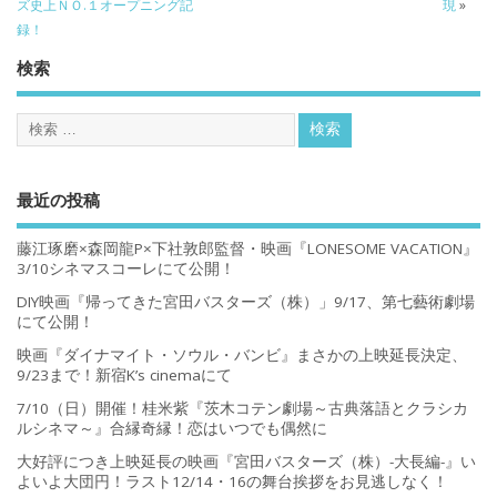
ズ史上ＮＯ.１オープニング記
現
»
録！
検索
最近の投稿
藤江琢磨×森岡龍P×下社敦郎監督・映画『LONESOME VACATION』
3/10シネマスコーレにて公開！
DIY映画『帰ってきた宮田バスターズ（株）」9/17、第七藝術劇場
にて公開！
映画『ダイナマイト・ソウル・バンビ』まさかの上映延長決定、
9/23まで！新宿K’s cinemaにて
7/10（日）開催！桂米紫『茨木コテン劇場～古典落語とクラシカ
ルシネマ～』合縁奇縁！恋はいつでも偶然に
大好評につき上映延長の映画『宮田バスターズ（株）-大長編-』い
よいよ大団円！ラスト12/14・16の舞台挨拶をお見逃しなく！