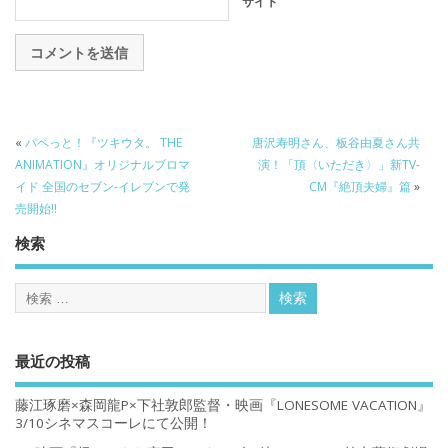
サイト
«
パペっと！『ツキウタ。 THE
唐沢寿明さん、板谷由夏さん共
ANIMATION』オリジナルブロマ
演！「頂〈いただき〉」新TV-
イド 全国のセブン‐イレブンで発
CM『絶頂夫婦』篇
»
売開始!!
検索
最近の投稿
藤江琢磨×森岡龍P×下社敦郎監督・映画『LONESOME VACATION』
3/10シネマスコーレにて公開！