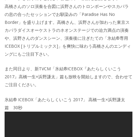
高橋さんのソロ演奏を合図に浜野さんのトロンボーンやスカパラ
の息の合ったセッションでお馴染みの「Paradise Has No
Border」を盛り上げます。高橋さん、浜野さんが加わった東京ス
カパラダイスオーケストラのネオンステージでの迫力満点の演奏
や、浜野さんのダンスシーン、演奏後に注ぎたての「氷結®専用
ICEBOX [トリプルミックス]」を爽快に味わう高橋さんのエンディ
ングにもご注目下さい。
また同日より、新TVCM「氷結®ICEBOX『あたらしくいこう
2017』高橋一生×浜野謙太」篇も放映を開始しますので、合わせて
ご注目ください。
氷結® ICEBOX「あたらしくいこう 2017」 高橋一生×浜野謙太
篇 30秒