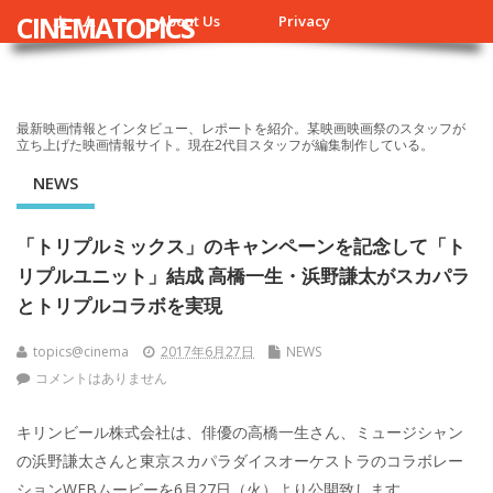
CINEMATOPICS
ホーム
About Us
Privacy
最新映画情報とインタビュー、レポートを紹介。某映画映画祭のスタッフが
立ち上げた映画情報サイト。現在2代目スタッフが編集制作している。
NEWS
「トリプルミックス」のキャンペーンを記念して「ト
リプルユニット」結成 高橋一生・浜野謙太がスカパラ
とトリプルコラボを実現
topics@cinema
2017年6月27日
NEWS
コメントはありません
キリンビール株式会社は、俳優の高橋一生さん、ミュージシャン
の浜野謙太さんと東京スカパラダイスオーケストラのコラボレー
ションWEBムービーを6月27日（火）より公開致します。