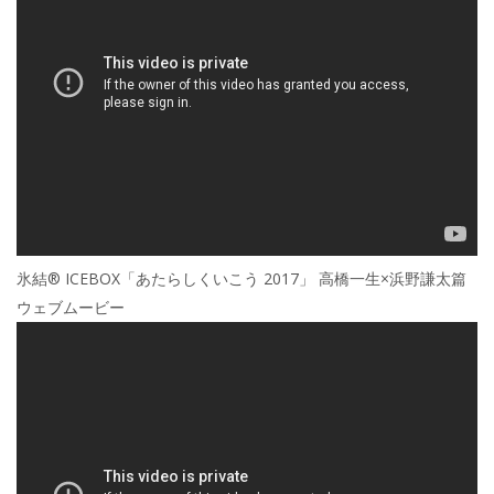
氷結® ICEBOX「あたらしくいこう 2017」 高橋一生×浜野謙太篇
ウェブムービー