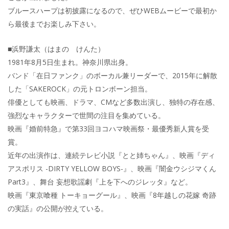
ブルースハープは初披露になるので、ぜひWEBムービーで最初か
ら最後までお楽しみ下さい。
■浜野謙太（はまの けんた）
1981年8月5日生まれ。神奈川県出身。
バンド「在日ファンク」のボーカル兼リーダーで、2015年に解散
した「SAKEROCK」の元トロンボーン担当。
俳優としても映画、ドラマ、CMなど多数出演し、独特の存在感、
強烈なキャラクターで世間の注目を集めている。
映画『婚前特急』で第33回ヨコハマ映画祭・最優秀新人賞を受
賞。
近年の出演作は、連続テレビ小説『とと姉ちゃん』、映画『ディ
アスポリス -DIRTY YELLOW BOYS-』、映画『闇金ウシジマくん
Part3』、舞台 妄想歌謡劇『上を下へのジレッタ』など。
映画『東京喰種 トーキョーグール』、映画『8年越しの花嫁 奇跡
の実話』の公開が控えている。