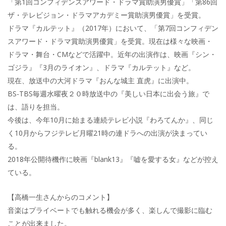
「第1回コンフィデンスアワード・ドラマ賞助演男優賞」「第86回
ザ・テレビジョン・ドラマアカデミー賞助演男優賞」を受賞。
ドラマ『カルテット』（2017年）において、「第7回コンフィデン
スアワード・ドラマ賞助演男優賞」を受賞。現在は様々な映画・
ドラマ・舞台・CMなどで活躍中。近年の出演作は、映画『シン・
ゴジラ』『3月のライオン』、ドラマ『カルテット』など。
現在、放送中の大河ドラマ『おんな城主 直虎』に出演中。
BS-TBS毎週水曜夜２０時放送中の『美しい日本に出会う旅』で
は、語りを担当。
今後は、今年10月に始まる連続テレビ小説『わろてんか』、同じ
く10月からフジテレビ月曜21時の連ドラへの出演が決まってい
る。
2018年公開待機作に映画『blank13』『嘘を愛する女』などが控え
ている。
【高橋一生さんからのコメント】
音楽はプライベートでも触れる機会が多く、楽しんで撮影に臨む
ことが出来ました。