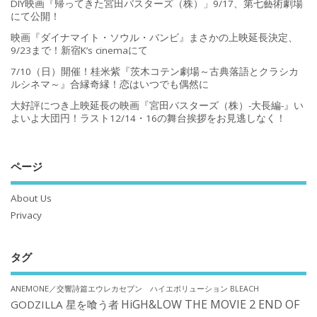
DIY映画『帰ってきた宮田バスターズ（株）」9/17、第七藝術劇場
にて公開！
映画『ダイナマイト・ソウル・バンビ』まさかの上映延長決定、
9/23まで！新宿K’s cinemaにて
7/10（日）開催！桂米紫『茨木コテン劇場～古典落語とクラシカ
ルシネマ～』合縁奇縁！恋はいつでも偶然に
大好評につき上映延長の映画『宮田バスターズ（株）-大長編-』い
よいよ大団円！ラスト12/14・16の舞台挨拶をお見逃しなく！
ページ
About Us
Privacy
タグ
ANEMONE／交響詩篇エウレカセブン ハイエボリューション
BLEACH
HiGH&LOW THE MOVIE 2 END OF
GODZILLA 星を喰う者