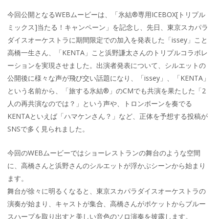
今回公開となるWEBムービーは、「氷結®専用ICEBOX[トリプル
ミックス]当たる！キャンペーン」を記念し、先日、東京スカパラ
ダイスオーケストラに期間限定での加入を発表した「issey」こと
高橋一生さん、「KENTA」こと浜野謙太さんのトリプルコラボレ
ーションを実現させました。出演者発表について、シルエットの
公開後に様々な声が飛び交い話題になり、「issey」、「KENTA」
という名前から、「旅する氷結®」のCMでも共演を果たした「2
人の再共演なのでは？」という声や、トロンボーンを奏でる
KENTAといえば「ハマケンさん？」など、正体を予想する投稿が
SNSで多く見られました。
今回のWEBムービーではショーレストランの舞台のような空間
に、高橋さんと浜野さんのシルエットが浮かぶシーンから始まり
ます。
舞台が徐々に明るくなると、東京スカパラダイスオーケストラの
演奏が始まり、キャストが集合、高橋さんがポケットからブルー
スハープを取り出すと美しい音色のソロ演奏を披露します。