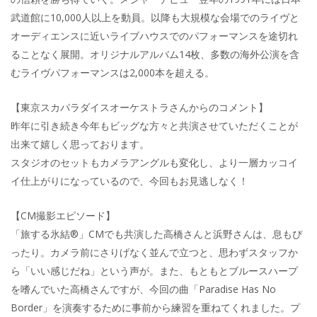
武道館に10,000人以上を動員。以降も大規模な会場でのライヴと
オーディエンスに近いライブハウスでのパフォーマンスを途切れ
ることなく展開。オリジナルアルバム14枚、多数の海外公演を含
むライヴパフォーマンスは2,000本を超える。
【東京スカパラダイスオーケストラさんからのコメント】
昨年に引き続き今年もビッグな方々と共演させていただくことが
出来て嬉しく思っております。
スタジオのセットもカメラアングルも変化し、より一層カッコイ
イ仕上がりになっているので、今回もお見逃しなく！
【CM撮影エピソード】
「旅する氷結®」CMでも共演した高橋さんと浜野さんは、息もぴ
ったり。カメラ前にさりげなく並んで立つと、思わずスタッフか
ら「いい感じだね」という声が。また、もともとブルースハープ
を嗜んでいた高橋さんですが、今回の曲「Paradise Has No
Border」を演奏するために事前から練習を重ねてくれました。プ