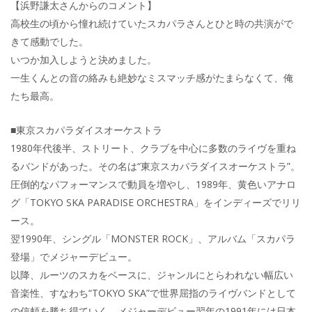
【浜野謙太さんからのコメント】
高校生の頃から憧れ続けていたスカパラさんとひと時の共演がで
きて感動でした。
いつか加入しようと決めました。
一生くんとの音の絡みも絶妙なミスマッチ感がたまらなくて、俺
たち最高。
■東京スカパラダイスオーケストラ
1980年代後半、ストリート、クラブを中心に多数のライヴを重ね
るバンドがあった。その名は“東京スカパラダイスオーケストラ”。
圧倒的なパフォーマンスで動員を増やし、1989年、黄色いアナロ
グ「TOKYO SKA PARADISE ORCHESTRA」をインディーズでリリ
ース。
翌1990年、シングル「MONSTER ROCK」、アルバム「スカパラ
登場」でメジャーデビュー。
以降、ルーツのスカをベースに、ジャンルにとらわれない幅広い
音楽性、すなわち“TOKYO SKA”で世界屈指のライヴバンドとして
の信頼を勝ち得ていく。メジャーデビュー翌年の1991年には日本