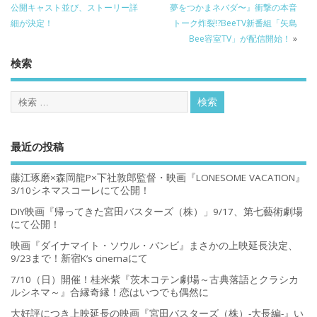
公開キャスト並び、ストーリー詳
夢をつかまネバダ〜』衝撃の本音
細が決定！
トーク炸裂!?BeeTV新番組「矢島
Bee容室TV」が配信開始！
»
検索
最近の投稿
藤江琢磨×森岡龍P×下社敦郎監督・映画『LONESOME VACATION』
3/10シネマスコーレにて公開！
DIY映画『帰ってきた宮田バスターズ（株）」9/17、第七藝術劇場
にて公開！
映画『ダイナマイト・ソウル・バンビ』まさかの上映延長決定、
9/23まで！新宿K’s cinemaにて
7/10（日）開催！桂米紫『茨木コテン劇場～古典落語とクラシカ
ルシネマ～』合縁奇縁！恋はいつでも偶然に
大好評につき上映延長の映画『宮田バスターズ（株）-大長編-』い