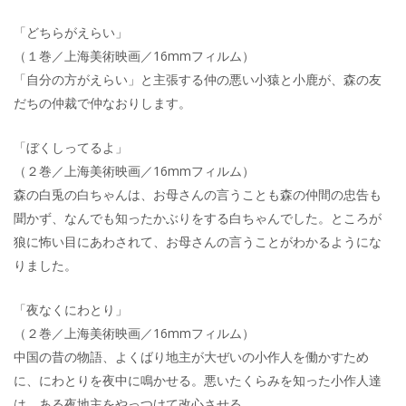
「どちらがえらい」
（１巻／上海美術映画／16mmフィルム）
「自分の方がえらい」と主張する仲の悪い小猿と小鹿が、森の友
だちの仲裁で仲なおりします。
「ぼくしってるよ」
（２巻／上海美術映画／16mmフィルム）
森の白兎の白ちゃんは、お母さんの言うことも森の仲間の忠告も
聞かず、なんでも知ったかぶりをする白ちゃんでした。ところが
狼に怖い目にあわされて、お母さんの言うことがわかるようにな
りました。
「夜なくにわとり」
（２巻／上海美術映画／16mmフィルム）
中国の昔の物語、よくばり地主が大ぜいの小作人を働かすため
に、にわとりを夜中に鳴かせる。悪いたくらみを知った小作人達
は、ある夜地主をやっつけて改心させる。