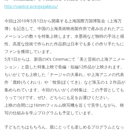
http://yaplog.jp/eigagakkou/
今回は2010年5月1日から開幕する上海国際万国博覧会（上海万
博）を記念して、中国の上海美術映画製作所で産み出されたアニ
メーションの数々を特集上映します。水墨画など独特の手法と感
性、高度な技術で作られた作品群は日本でも多くの作り手たちに
ファンを獲得しています。
5月1日からは、新宿のK’s Cinemaにて「美と芸術の上海アニメー
ション」と題した特集上映で長編・短編12作品が上映されます。
ちいがくでも上映した「ナージャの大暴れ」や上海アニメの代表
作「鹿鈴(ろくれい)」や「牧笛(ぼくてき)」など珠玉の１２作品が
集められています。今回のちいがくの特集は、この予習としても
うってつけです。ぜひ、どちらにも足をお運びください。
上映の合間には16mmフィルム映写機を近くで見学しながら、映
写の仕組みを学ぶプログラムも予定しています。
子どもたちはもちろん、親にとっても楽しめるプログラムとなっ