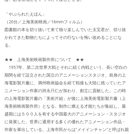
「やぶられたえほん」
（20分／上海美術映画／16mmフィルム）
図書館の本を切り抜いて来て独り楽しんでいた太宝君が、切り抜
かれてきた動物たちによってその行ないを悔い改めることにな
る。
★★ 上海美術映画製作所について ★★
1957年、第二次世界大戦とそれに続く内戦という、長い空白の
期間を経て設立された国立のアニメーションスタジオ。前身の上
海電影製片廠に、満州映画協会を経て戦後も大陸に残っていたア
ニメーション作家の持永只仁が加わり、創立に貢献した。この時
の上海電影製片廠の「美術片組」が後に上海美術電影製片廠（上
海美術映画製作所）となる。制作に燃える才能たちが集結し、最
盛期には５００人を有する中国最大のアニメーション・スタジオ
に発展した。世界に通用する多くの優れたアニメーション作品・
作家を輩出している。上海市民からは”メイインチャン”と呼ばれ親