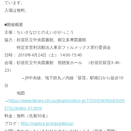
ています。
入場は無料。
■開催概要
主催：ちいさなひとのえいががっこう
協力：杉並区立中央図書館、都立多摩図書館
特定非営利活動法人東京フィルメックス実行委員会
日時： 2010年4月24日（土） 14:00-15:40
会場：杉並区立中央図書館 視聴覚ホール （杉並区荻窪3-40-
23）
→JR中央線、地下鉄丸ノ内線「荻窪」駅南口から徒歩10
分
地図
→
https://www.library.city.suginami.tokyo.jp/TOSHOW/html/SHIS
ETSU/index_01.html
料金：無料（先着50名）
ブログ：
http://yaplog.jp/eigagakkou/
お問い合わせ：ちいさなひとのえいががっこう（担当：岡崎）