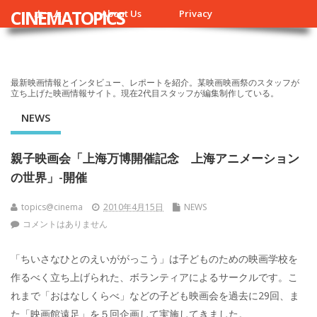
CINEMATOPICS
ホーム
About Us
Privacy
最新映画情報とインタビュー、レポートを紹介。某映画映画祭のスタッフが
立ち上げた映画情報サイト。現在2代目スタッフが編集制作している。
NEWS
親子映画会「上海万博開催記念 上海アニメーション
の世界」-開催
topics@cinema
2010年4月15日
NEWS
コメントはありません
「ちいさなひとのえいががっこう」は子どものための映画学校を
作るべく立ち上げられた、ボランティアによるサークルです。こ
れまで「おはなしくらべ」などの子ども映画会を過去に29回、ま
た「映画館遠足」を５回企画して実施してきました。