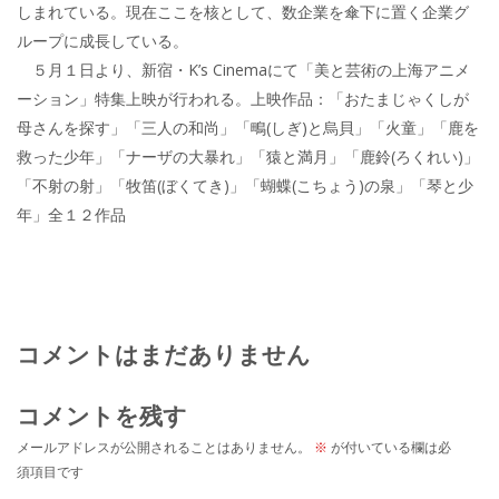
しまれている。現在ここを核として、数企業を傘下に置く企業グ
ループに成長している。
５月１日より、新宿・K’s Cinemaにて「美と芸術の上海アニメ
ーション」特集上映が行われる。上映作品：「おたまじゃくしが
母さんを探す」「三人の和尚」「鴫(しぎ)と烏貝」「火童」「鹿を
救った少年」「ナーザの大暴れ」「猿と満月」「鹿鈴(ろくれい)」
「不射の射」「牧笛(ぼくてき)」「蝴蝶(こちょう)の泉」「琴と少
年」全１２作品
コメントはまだありません
コメントを残す
メールアドレスが公開されることはありません。
※
が付いている欄は必
須項目です