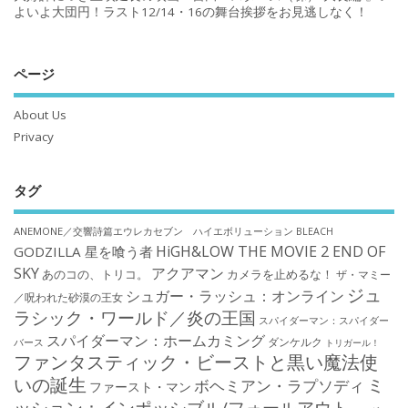
よいよ大団円！ラスト12/14・16の舞台挨拶をお見逃しなく！
ページ
About Us
Privacy
タグ
ANEMONE／交響詩篇エウレカセブン ハイエボリューション
BLEACH
HiGH&LOW THE MOVIE 2 END OF
GODZILLA 星を喰う者
SKY
アクアマン
あのコの、トリコ。
カメラを止めるな！
ザ・マミー
ジュ
シュガー・ラッシュ：オンライン
／呪われた砂漠の王女
ラシック・ワールド／炎の王国
スパイダーマン：スパイダー
スパイダーマン：ホームカミング
ダンケルク
バース
トリガール！
ファンタスティック・ビーストと黒い魔法使
いの誕生
ミ
ボヘミアン・ラプソディ
ファースト・マン
ッション：インポッシブル/フォールアウト