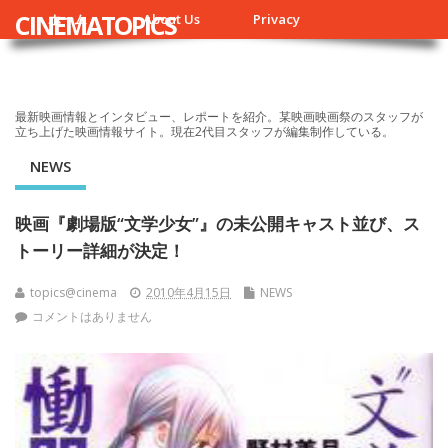
CINEMATOPICS
ホーム
About Us
Privacy
最新映画情報とインタビュー、レポートを紹介。某映画映画祭のスタッフが
立ち上げた映画情報サイト。現在2代目スタッフが編集制作している。
NEWS
映画『劇場版“文学少女”』の未公開キャスト並び、ス
トーリー詳細が決定！
topics@cinema
2010年4月15日
NEWS
コメントはありません