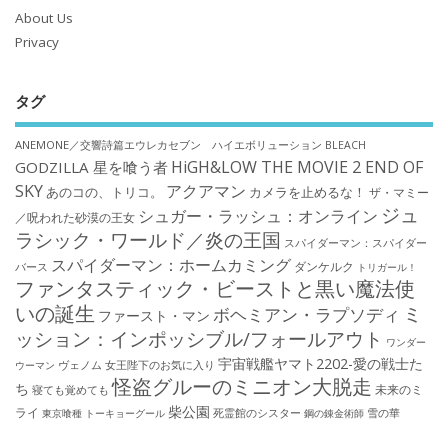
About Us
Privacy
タグ
ANEMONE／交響詩篇エウレカセブン ハイエボリューション
BLEACH
HiGH&LOW THE MOVIE 2 END OF
GODZILLA 星を喰う者
SKY
アクアマン
あのコの、トリコ。
カメラを止めるな！
ザ・マミー
ジュ
シュガー・ラッシュ：オンライン
／呪われた砂漠の王女
ラシック・ワールド／炎の王国
スパイダーマン：スパイダー
スパイダーマン：ホームカミング
ダンケルク
バース
トリガール！
ファンタスティック・ビーストと黒い魔法使
いの誕生
ミ
ボヘミアン・ラプソディ
ファースト・マン
ッション：インポッシブル/フォールアウト
ワンダー
宇宙戦艦ヤマト2202-愛の戦士た
ウーマン
ヴェノム
女王陛下のお気に入り
怪盗グルーのミニオン大脱走
ち
未来のミ
寝ても覚めても
柴公園
ライ
死霊館のシスター
雪の華
東京喰種 トーキョーグール
鋼の錬金術師