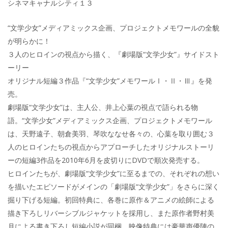
シネマキャナルシティ１３
“文学少女”メディアミックス企画、プロジェクトメモワールの全貌
が明らかに！
３人のヒロインの視点から描く、『劇場版“文学少女”』サイドスト
ーリー
オリジナル短編３作品『“文学少女”メモワールⅠ・Ⅱ・Ⅲ』を発
売。
劇場版“文学少女”は、主人公、井上心葉の視点で語られる物
語。“文学少女”メディアミックス企画、プロジェクトメモワール
は、天野遠子、朝倉美羽、琴吹ななせ各々の、心葉を取り囲む３
人のヒロインたちの視点からアプローチしたオリジナルストーリ
ーの短編3作品を2010年6月を皮切りにDVDで順次発売する。
ヒロインたちが、劇場版“文学少女”に至るまでの、それぞれの想い
を描いたエピソードがメインの「劇場版“文学少女”」をさらに深く
掘り下げる短編。初回特典に、各巻に原作＆アニメの絵師による
描き下ろしリバーシブルジャケットを採用し、また原作者野村美
月による書き下ろし短編小説が同梱。映像特典には豪華声優陣の