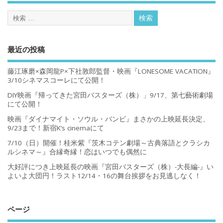
最近の投稿
藤江琢磨×森岡龍P×下社敦郎監督・映画『LONESOME VACATION』
3/10シネマスコーレにて公開！
DIY映画『帰ってきた宮田バスターズ（株）」9/17、第七藝術劇場
にて公開！
映画『ダイナマイト・ソウル・バンビ』まさかの上映延長決定、
9/23まで！新宿K’s cinemaにて
7/10（日）開催！桂米紫『茨木コテン劇場～古典落語とクラシカ
ルシネマ～』合縁奇縁！恋はいつでも偶然に
大好評につき上映延長の映画『宮田バスターズ（株）-大長編-』い
よいよ大団円！ラスト12/14・16の舞台挨拶をお見逃しなく！
ページ