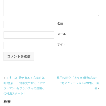
名前
メール
サイト
«
主演：哀川翔×脚本：宮藤官九
親子映画会「上海万博開催記念
郎×監督：三池崇史で贈る『ゼブ
上海アニメーションの世界」-開
ラーマン -ゼブラシティの逆襲-』
催
»
の特集スタート！
検索