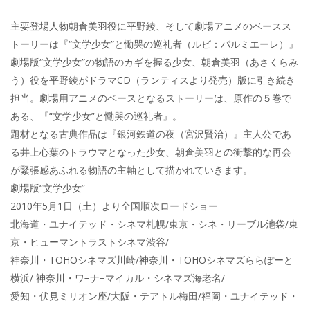
主要登場人物朝倉美羽役に平野綾、そして劇場アニメのベースス
トーリーは『“文学少女”と慟哭の巡礼者（ルビ：パルミエーレ）』
劇場版“文学少女”の物語のカギを握る少女、朝倉美羽（あさくらみ
う）役を平野綾がドラマCD（ランティスより発売）版に引き続き
担当。劇場用アニメのベースとなるストーリーは、原作の５巻で
ある、『“文学少女”と慟哭の巡礼者』。
題材となる古典作品は『銀河鉄道の夜（宮沢賢治）』主人公であ
る井上心葉のトラウマとなった少女、朝倉美羽との衝撃的な再会
が緊張感あふれる物語の主軸として描かれていきます。
劇場版“文学少女”
2010年5月1日（土）より全国順次ロードショー
北海道・ユナイテッド・シネマ札幌/東京・シネ・リーブル池袋/東
京・ヒューマントラストシネマ渋谷/
神奈川・TOHOシネマズ川崎/神奈川・TOHOシネマズららぽーと
横浜/ 神奈川・ワ−ナ−マイカル・シネマズ海老名/
愛知・伏見ミリオン座/大阪・テアトル梅田/福岡・ユナイテッド・