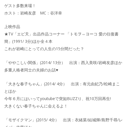
ゲスト多数来場！
ホスト：岩崎友彦 MC：谷洋幸
上映作品
★TV「エビ天」出品作品コーナー 「トモヲ⇔ヨーコ 愛の往復書
簡」(1991/ 3分)ほか全４本
これが岩崎にとっての人生の15分間だった？
「ややこしい関係」(2014/ 13分） 出演：西入美咲/岩崎友彦ほか
多重人格者同士の夫婦のお話♥
「大きな春子ちゃん」(2014/ 4分） 出演：有元由妃乃/松崎まこ
とほか
今年６月にはいってyoutubeで突如BUZZり、祝10万回再生!
大きくない春子ちゃんに会えるよ！
「モザイクマン」(2015/ 4分） 出演：衣緒菜/結城輝/島野千尋/レ