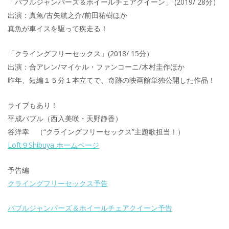
「バブルジャンパーズ＆ホイールチェアクイーン」 (2019/ 28分）
出演：真魚/古矢航之介/前田祐樹ほか
真魚が車イスを駆って疾走る！
「クライングフリーセックス」(2018/ 15分）
出演：合アレン/マイケル・ファンコーニ/木村圭作ほか
昨年、短編１５分１本立てで、奇跡の映画館単独公開した作品！
ライブもあり！
平成バブル（西入美咲・天野静香）
谷洋幸 （“クライングフリーセックス”主題歌担当！）
Loft９Shibuya ホームページ
予告編
クライングフリーセックス予告
バブルジャンパーズ＆ホイールチェアクイーン予告