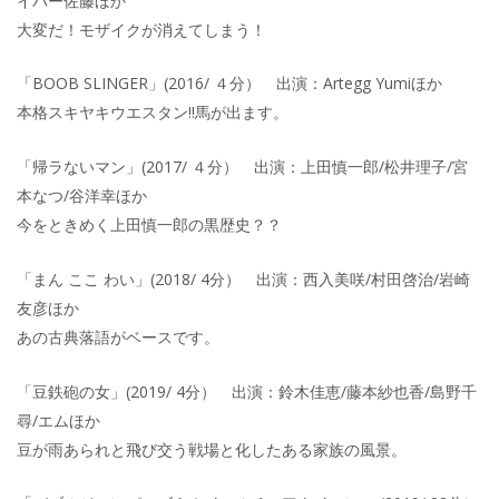
イパー佐藤ほか
大変だ！モザイクが消えてしまう！
「BOOB SLINGER」(2016/ ４分） 出演：Artegg Yumiほか
本格スキヤキウエスタン‼馬が出ます。
「帰ラないマン」(2017/ ４分） 出演：上田慎一郎/松井理子/宮
本なつ/谷洋幸ほか
今をときめく上田慎一郎の黒歴史？？
「まん ここ わい」(2018/ 4分） 出演：西入美咲/村田啓治/岩崎
友彦ほか
あの古典落語がベースです。
「豆鉄砲の女」(2019/ 4分） 出演：鈴木佳恵/藤本紗也香/島野千
尋/エムほか
豆が雨あられと飛び交う戦場と化したある家族の風景。