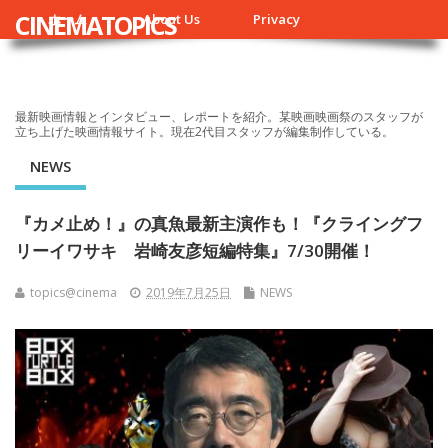
CINEMATOPICS
ホーム
About Us
Privacy
最新映画情報とインタビュー、レポートを紹介。某映画映画祭のスタッフが
立ち上げた映画情報サイト。現在2代目スタッフが編集制作している。
NEWS
『カメ止め！』の真魚最新主演作も！『クライングフ
リーイワサキ 岩崎友彦短編特集』7/30開催！
topics@cinema
2019年7月25日
NEWS