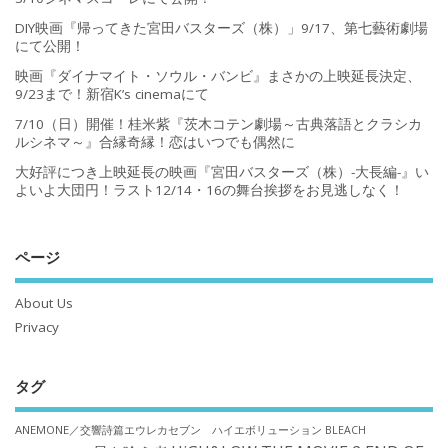
DIY映画『帰ってきた宮田バスターズ（株）」9/17、第七藝術劇場
にて公開！
映画『ダイナマイト・ソウル・バンビ』まさかの上映延長決定、
9/23まで！新宿K’s cinemaにて
7/10（日）開催！桂米紫『茨木コテン劇場～古典落語とクラシカ
ルシネマ～』合縁奇縁！恋はいつでも偶然に
大好評につき上映延長の映画『宮田バスターズ（株）-大長編-』い
よいよ大団円！ラスト12/14・16の舞台挨拶をお見逃しなく！
ページ
About Us
Privacy
タグ
ANEMONE／交響詩篇エウレカセブン ハイエボリューション
BLEACH