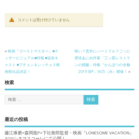
コメントは受け付けていません
«
映画『ゴーストマスター』■テ
怖い？意外にハートフル？ごった
ィザービジュアル■特報 ■追加キ
煮珍あにめ作家「三ッ星レストラ
ャスト ■プチョン＆シッチェス映
ンの残飯」特集『かんぼつの全貌
画祭出品決定！
2019 SEP』9/25（水）開催！
»
検索
最近の投稿
藤江琢磨×森岡龍P×下社敦郎監督・映画『LONESOME VACATION』
3/10シネマスコーレにて公開！