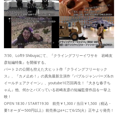
7/30、Loft9 Shibuyaにて、『クライングフリーイワサキ 岩崎友
彦短編特集』を開催する。
パート２の公開も控えた大ヒット作『クライングフリーセック
ス』、『カメ止め！』の真魚最新主演作『バブルジャンパーズ&ホ
イールチェアクイーン』、youtube10万回再生！『大きな春子ち
ゃん』他、何かとバズっている岩崎友彦の短編監督作品を一挙上
映！
OPEN 18:30 / START19:30 前売￥1,300 / 当日￥1,500（税込・
要1オーダー500円以上）前売券はe+にて6/25(火）正午より発売！