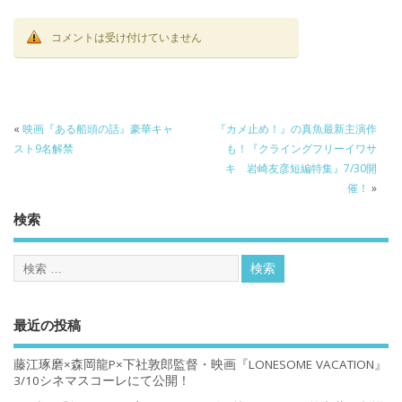
コメントは受け付けていません
«
映画『ある船頭の話』豪華キャ
『カメ止め！』の真魚最新主演作
スト9名解禁
も！『クライングフリーイワサ
キ 岩崎友彦短編特集』7/30開
催！
»
検索
最近の投稿
藤江琢磨×森岡龍P×下社敦郎監督・映画『LONESOME VACATION』
3/10シネマスコーレにて公開！