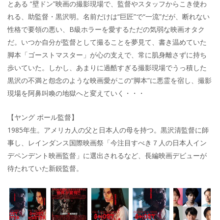
とある “壁ドン”映画の撮影現場で、監督やスタッフからこき使わ
れる、助監督・黒沢明。名前だけは“巨匠”で“一流”だが、断れない
性格で要領の悪い、B級ホラーを愛するただの気弱な映画オタク
だ。いつか自分が監督として撮ることを夢見て、書き温めていた
脚本「ゴーストマスター」が心の支えで、常に肌身離さずに持ち
歩いていた。しかし、あまりに過酷すぎる撮影現場でうっ積した
黒沢の不満と怨念のような映画愛がこの“脚本”に悪霊を宿し、撮影
現場を阿鼻叫喚の地獄へと変えていく・・・
【ヤング ポール監督】
1985年生。アメリカ人の父と日本人の母を持つ。黒沢清監督に師
事し、レインダンス国際映画祭「今注目すべき７人の日本人イン
デペンデント映画監督」に選出されるなど、長編映画デビューが
待たれていた新鋭監督。