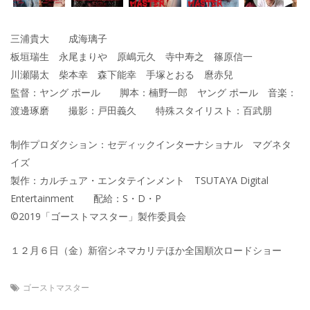
三浦貴大 成海璃子
板垣瑞生 永尾まりや 原嶋元久 寺中寿之 篠原信一
川瀬陽太 柴本幸 森下能幸 手塚とおる 麿赤兒
監督：ヤング ポール 脚本：楠野一郎 ヤング ポール 音楽：
渡邊琢磨 撮影：戸田義久 特殊スタイリスト：百武朋
制作プロダクション：セディックインターナショナル マグネタ
イズ
製作：カルチュア・エンタテインメント TSUTAYA Digital
Entertainment 配給：S・D・P
©2019「ゴーストマスター」製作委員会
１２月６日（金）新宿シネマカリテほか全国順次ロードショー
ゴーストマスター