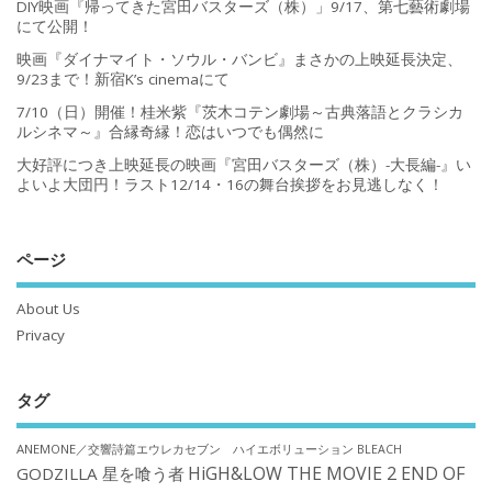
DIY映画『帰ってきた宮田バスターズ（株）」9/17、第七藝術劇場
にて公開！
映画『ダイナマイト・ソウル・バンビ』まさかの上映延長決定、
9/23まで！新宿K’s cinemaにて
7/10（日）開催！桂米紫『茨木コテン劇場～古典落語とクラシカ
ルシネマ～』合縁奇縁！恋はいつでも偶然に
大好評につき上映延長の映画『宮田バスターズ（株）-大長編-』い
よいよ大団円！ラスト12/14・16の舞台挨拶をお見逃しなく！
ページ
About Us
Privacy
タグ
ANEMONE／交響詩篇エウレカセブン ハイエボリューション
BLEACH
HiGH&LOW THE MOVIE 2 END OF
GODZILLA 星を喰う者