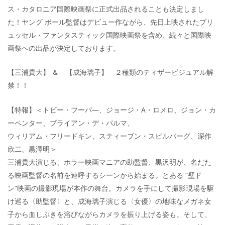
ス・カタロニア国際映画祭に正式出品されることも決定しまし
た！ヤング ポール監督はデビュー作ながら、先日上映されたブリ
ュッセル・ファンタスティック国際映画祭を含め、続々と国際映
画祭への出品が決定しております。
【三浦貴大】 ＆ 【成海璃子】 ２種類のティザービジュアル解
禁！！
【特報】＜トビー・フーパ―、ジョージ・A・ロメロ、ジョン・カ
ーペンター、ブライアン・デ・パルマ、
ウィリアム・フリードキン、スティーブン・スピルバーグ、深作
欣二、黒澤明＞
三浦貴大演じる、ホラー映画マニアの助監督、黒沢明が、名だた
る映画監督の名前を連呼するシーンから始まる。とある “壁ド
ン”映画の撮影現場が本作の舞台。カメラを手にして撮影現場を駆
け巡る〈助監督〉と、成海璃子演じる〈女優〉の地味なメガネ女
子から血しぶきを浴びながらカメラを振り上げる姿も。そして、