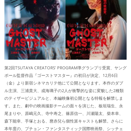
第2回TSUTAYA CREATORS’ PROGRAM準グランプリ受賞、ヤング
ポール監督作品『ゴーストマスター』の初日が決定、12月6日
（金）より新宿シネマカリテ他にて公開となります。本作のダブ
ル主演、三浦貴大、成海璃子の2人が衝撃的な姿に変貌した2種類
のティザービジュアルと、本編映像初公開となる特報を解禁しま
す。また、劇中の映画撮影チームの面々を演じた、板垣瑞生、永
尾まりや、原嶋元久、寺中寿之、篠原信一、川瀬陽太、柴本幸、
森下能幸、手塚とおる、麿赤兒ら個性派キャストも解禁。さらに
本年度の、プチョン・ファンタスティック国際映画祭、シッチェ