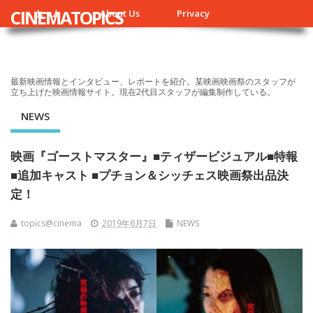
CINEMATOPICS
ホーム
About Us
Privacy
最新映画情報とインタビュー、レポートを紹介。某映画映画祭のスタッフが
立ち上げた映画情報サイト。現在2代目スタッフが編集制作している。
NEWS
映画『ゴーストマスター』■ティザービジュアル■特報
■追加キャスト ■プチョン＆シッチェス映画祭出品決
定！
topics@cinema
2019年6月7日
NEWS