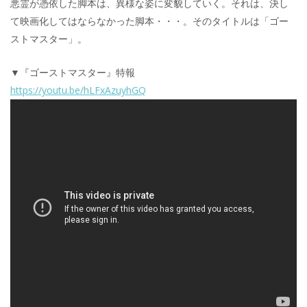
悪霊が憑依した脚本は、異様な姿に変貌していく。それは、決し
て映画化してはならなかった脚本・・・。そのタイトルは「ゴー
ストマスター」。
▼『ゴーストマスター』特報
https://youtu.be/hLFxAzuyhGQ