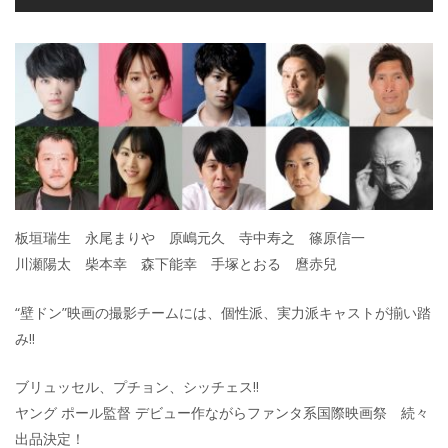
板垣瑞生 永尾まりや 原嶋元久 寺中寿之 篠原信一
川瀬陽太 柴本幸 森下能幸 手塚とおる 麿赤兒
“壁ドン”映画の撮影チームには、個性派、実力派キャストが揃い踏
み!!
ブリュッセル、プチョン、シッチェス‼
ヤング ポール監督 デビュー作ながらファンタ系国際映画祭 続々
出品決定！