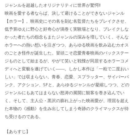
ジャンルを超越したオリジナリティに世界が驚愕‼
映画を愛する者ならば、決して避けることができないジャンル
【ホラー】。映画史にその名を刻む名監督たちをブレイクさせ、
低予算ゆえに野心と好奇心が渦巻く実験場となり、ブレイクしな
かった者たちの怨念もまたジャンルの深みを増していく。そんな
ホラーへの熱い想いを注ぎつつ、あらゆる映画を飲み込むカオス
のごとき怪作が誕生した。冒頭こそ恋愛青春映画のバックステー
ジものとして始まるが、やがて笑いと戦慄が同居するホラーコメ
ディへと変貌を遂げていく――。しかし本作は「一粒で二度おい
しい」では収まらない。青春、恋愛、スプラッター、サイバーパ
ンク、アクション、SFと、あらゆるジャンルが凝縮しつつ、どの
ジャンルにもあてはまらない怒涛の展開に観客を巻き込んでい
く。そして、主人公・黒沢の膨れ上がった映画愛が、理屈を超え
た本物の《感動》を生み出してしまう奇跡のクライマックスが待
ち受けるのである。
【あらすじ】