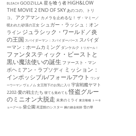
HiGH&LOW
GODZILLA 星を喰う者
BLEACH
THE MOVIE 2 END OF SKY
あのコの、トリ
アクアマン
コ。
カメラを止めるな！
ザ・マミー／
シュガー・ラッシュ：オン
呪われた砂漠の王女
ジュラシック・ワールド／炎
ライン
の王国
スパイダ
スパイダーマン：スパイダーバース
ーマン：ホームカミング
ダンケルク
トリガール！
ファンタスティック・ビーストと
黒い魔法使いの誕生
ファースト・マン
ミッション：
ボヘミアン・ラプソディ
インポッシブル/フォールアウト
ワンダ
宇宙戦艦ヤマト
ーウーマン
ヴェノム
女王陛下のお気に入り
怪盗グルー
2202-愛の戦士たち
寝ても覚めても
のミニオン大脱走
未来のミライ
東京喰種 トーキ
柴公園
死霊館のシスター
雪の華
ョーグール
鋼の錬金術師