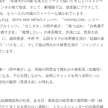
成す、“等身大の29歳”を各エピソードで描いたオムニバスストー
ャンネル他で放送。そして、劇場版では、放送版にプラスして、
なる、もう一人の29歳のストーリーも描かれています。
、BOYS AND MENのメンバー、『HiGH&LOW』シリー
ダブルミンツ』『ゼニガタ』の田中俊介、『海つばめ』『白鳥麗子
して『燐寸少女』『復讐したい』の本田剛文。共演には、菅原大吉、
」に、細田善彦、中村 中、山田キヌヲが水野勝主演の「結婚の条
の「バズる」に、そして福山翔大が小林豊主演の「ジャンクショ
ています。
健一（田中俊介）は、高校の同窓会で憧れの小林彩花（佐藤玲）
になる。下心を隠しながら、必死にチャンスを伺う吉田だった
担任の飯田（菅原大吉）が現れる。
れる結婚相談所の社長。ある日、風俗店の経営者の鳶田敬一郎（細
のだと全くやる気がない鳶田に、トランスジェンダーの白鳥司織