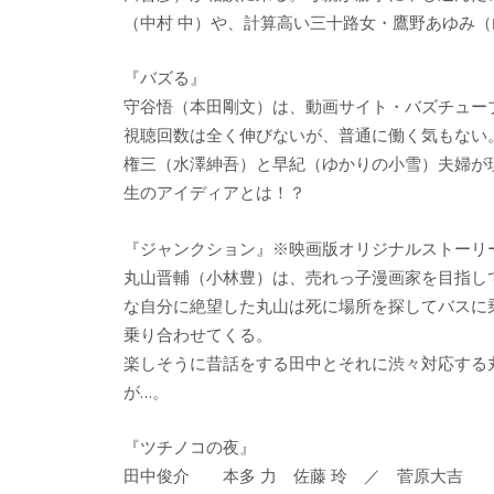
（中村 中）や、計算高い三十路女・鷹野あゆみ
『バズる』
守谷悟（本田剛文）は、動画サイト・バズチュー
視聴回数は全く伸びないが、普通に働く気もない
権三（水澤紳吾）と早紀（ゆかりの小雪）夫婦が
生のアイディアとは！？
『ジャンクション』※映画版オリジナルストーリ
丸山晋輔（小林豊）は、売れっ子漫画家を目指し
な自分に絶望した丸山は死に場所を探してバスに
乗り合わせてくる。
楽しそうに昔話をする田中とそれに渋々対応する
が…。
『ツチノコの夜』
田中俊介 本多 力 佐藤 玲 ／ 菅原大吉