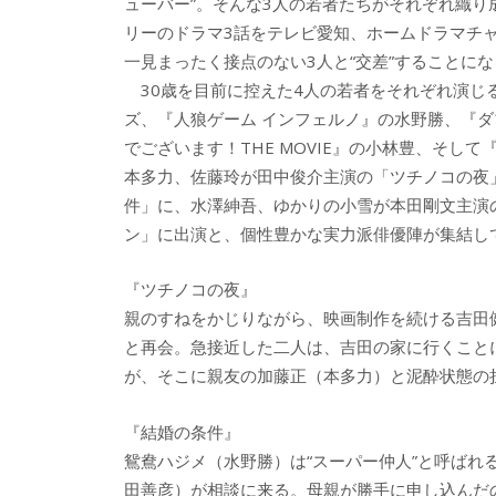
ューバー”。そんな3人の若者たちがそれぞれ織り
リーのドラマ3話をテレビ愛知、ホームドラマチ
一見まったく接点のない3人と“交差”することに
30歳を目前に控えた4人の若者をそれぞれ演じるのは
ズ、『人狼ゲーム インフェルノ』の水野勝、『
でございます！THE MOVIE』の小林豊、そ
本多力、佐藤玲が田中俊介主演の「ツチノコの夜
件」に、水澤紳吾、ゆかりの小雪が本田剛文主演
ン」に出演と、個性豊かな実力派俳優陣が集結し
『ツチノコの夜』
親のすねをかじりながら、映画制作を続ける吉田
と再会。急接近した二人は、吉田の家に行くこと
が、そこに親友の加藤正（本多力）と泥酔状態の
『結婚の条件』
鴛鴦ハジメ（水野勝）は“スーパー仲人”と呼ば
田善彦）が相談に来る。母親が勝手に申し込んだ