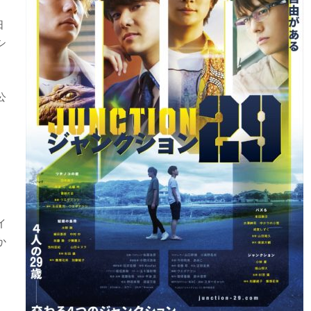
日
シ
、
公
し
ア
イ
か