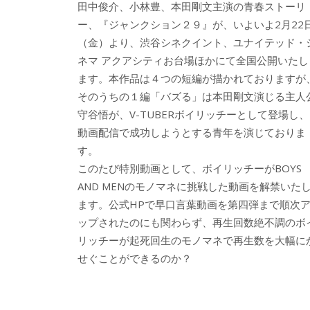
田中俊介、小林豊、本田剛文主演の青春ストーリ
ー、『ジャンクション２９』が、いよいよ2月22
（金）より、渋谷シネクイント、ユナイテッド・
ネマ アクアシティお台場ほかにて全国公開いたし
ます。本作品は４つの短編が描かれておりますが
そのうちの１編「バズる」は本田剛文演じる主人
守谷悟が、V-TUBERボイリッチーとして登場し、
動画配信で成功しようとする青年を演じておりま
す。
このたび特別動画として、ボイリッチーがBOYS
AND MENのモノマネに挑戦した動画を解禁いた
ます。公式HPで早口言葉動画を第四弾まで順次
ップされたのにも関わらず、再生回数絶不調のボ
リッチーが起死回生のモノマネで再生数を大幅に
せぐことができるのか？