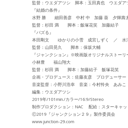
監督：ウエダアツシ 脚本：玉田真也 ウエダア
『結婚の条件』
水野 勝 細田善彦 中村 中 加藤 葵 夕輝壽
監督：杉田 満 脚本：飯塚花笑 加藤結子
『バズる』
本田剛文 ゆかりの小雪 成宮しずく ／ 水
監督：山田晃久 脚本：保坂大輔
『ジャンクション』※映画版オリジナルストーリ
小林豊 福山翔大
監督：杉田 満 脚本：加藤結子 飯塚花笑
企画・プロデュース：佐藤友彦 プロデューサー
音楽監督：小野川浩幸 音楽：今村怜央 あみ
編集：ウエダアツシ
2019年/101min./カラー/16:9/Stereo
制作プロダクション：NAC 配給：スターキャッ
Ⓒ2019『ジャンクション２９』製作委員会
www.junction-29.com