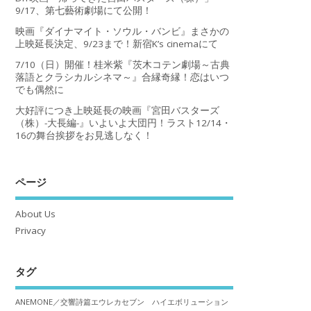
9/17、第七藝術劇場にて公開！
映画『ダイナマイト・ソウル・バンビ』まさかの
上映延長決定、9/23まで！新宿K’s cinemaにて
7/10（日）開催！桂米紫『茨木コテン劇場～古典
落語とクラシカルシネマ～』合縁奇縁！恋はいつ
でも偶然に
大好評につき上映延長の映画『宮田バスターズ
（株）-大長編-』いよいよ大団円！ラスト12/14・
16の舞台挨拶をお見逃しなく！
ページ
About Us
Privacy
タグ
ANEMONE／交響詩篇エウレカセブン ハイエボリューション