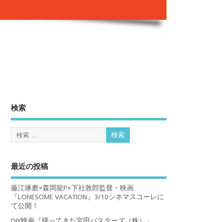
。
検索
最近の投稿
藤江琢磨×森岡龍P×下社敦郎監督・映画
『LONESOME VACATION』3/10シネマスコーレに
て公開！
DIY映画『帰ってきた宮田バスターズ（株）」