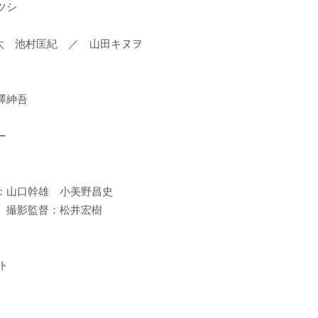
ツシ
太 池村匡紀 ／ 山田キヌヲ
澤紳吾
ー
：山口幹雄 小美野昌史
こ 撮影監督：松井宏樹
ト