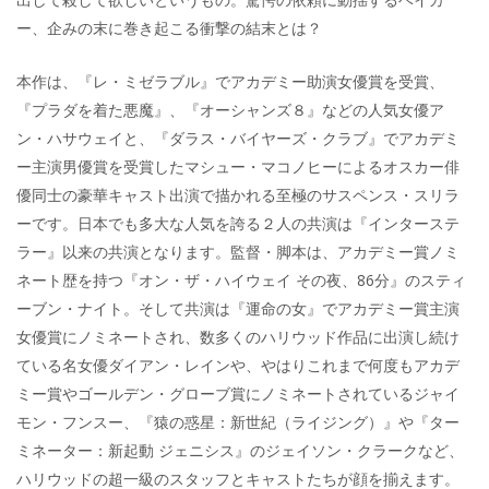
ー、企みの末に巻き起こる衝撃の結末とは？
本作は、『レ・ミゼラブル』でアカデミー助演女優賞を受賞、
『プラダを着た悪魔』、『オーシャンズ８』などの人気女優ア
ン・ハサウェイと、『ダラス・バイヤーズ・クラブ』でアカデミ
ー主演男優賞を受賞したマシュー・マコノヒーによるオスカー俳
優同士の豪華キャスト出演で描かれる至極のサスペンス・スリラ
ーです。日本でも多大な人気を誇る２人の共演は『インターステ
ラー』以来の共演となります。監督・脚本は、アカデミー賞ノミ
ネート歴を持つ『オン・ザ・ハイウェイ その夜、86分』のスティ
ーブン・ナイト。そして共演は『運命の女』でアカデミー賞主演
女優賞にノミネートされ、数多くのハリウッド作品に出演し続け
ている名女優ダイアン・レインや、やはりこれまで何度もアカデ
ミー賞やゴールデン・グローブ賞にノミネートされているジャイ
モン・フンスー、『猿の惑星：新世紀（ライジング）』や『ター
ミネーター：新起動 ジェニシス』のジェイソン・クラークなど、
ハリウッドの超一級のスタッフとキャストたちが顔を揃えます。