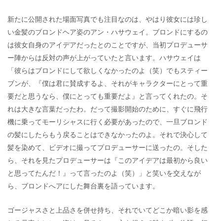
新たに公開された場面写真でも注目なのは、やはり彼女には珍し
い金髪のブロンドヘア姿のアン・ハサウェイ。ブロンドにするの
は彼女自身のアイデアだったとのことですが、当初プロデューサ
ー陣からは反対の声が上がっていたと言います。ハサウェイは
「彼らはブロンドにして欲しくなかったのよ（笑）でもスティー
ブンが、『僕は君に賛成するよ、それがキャラクターにとって重
要だと思うなら、僕にとっても重要だよ』と言ってくれたの。そ
れは大きな言葉だったわ。だって撮影開始のために、すぐに飛行
機に乗ってモーリシャスに行く必要があったので、一旦ブロンド
の髪にしたらもう戻ることはできなかったのよ。それで決心して
髪を染めて、ビデオに撮ってプロデューサーに送ったの。そした
ら、それを見たプロデューサーは『このアイデアは最初から良い
と思ってたんだ！』って言ったのよ（笑）」と笑いを交えなが
ら、ブロンドへアにした舞台裏を語っています。
ゴージャスさと上品さを併せ持ち、それでいてどこか暗い影を感