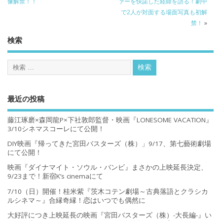
像解禁！！
ァーを快諾した経緯を語る！劇中
で2人が対面する場面写真も初解
禁！
»
検索
最近の投稿
藤江琢磨×森岡龍P×下社敦郎監督・映画『LONESOME VACATION』
3/10シネマスコーレにて公開！
DIY映画『帰ってきた宮田バスターズ（株）」9/17、第七藝術劇場
にて公開！
映画『ダイナマイト・ソウル・バンビ』まさかの上映延長決定、
9/23まで！新宿K’s cinemaにて
7/10（日）開催！桂米紫『茨木コテン劇場～古典落語とクラシカ
ルシネマ～』合縁奇縁！恋はいつでも偶然に
大好評につき上映延長の映画『宮田バスターズ（株）-大長編-』い