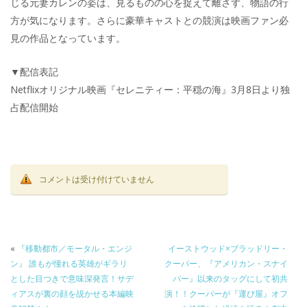
じる元妻カレンの姿は、見るものの心を捉えて離さず、物語の行
方が気になります。さらに豪華キャストとの競演は映画ファン必
見の作品となっています。
▼配信表記
Netflixオリジナル映画『セレニティー：平穏の海』3月8日より独
占配信開始
コメントは受け付けていません
«
『移動都市／モータル・エンジ
イーストウッド×ブラッドリー・
ン』 誰もが憧れる英雄がギラリ
クーパー、『アメリカン・スナイ
とした目つきで意味深発言！サデ
パー』以来のタッグにして初共
ィアスが裏の顔を覘かせる本編映
演！！クーパーが『運び屋』オフ