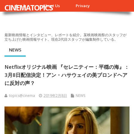
CINEMATOPICS
ホーム
About Us
Privacy
最新映画情報とインタビュー、レポートを紹介。某映画映画祭のスタッフが
立ち上げた映画情報サイト。現在2代目スタッフが編集制作している。
NEWS
Netflixオリジナル映画 『セレニティー：平穏の海』：
3月8日配信決定！アン・ハサウェイの美ブロンドヘア
に反対の声？
topics@cinema
2019年2月8日
NEWS