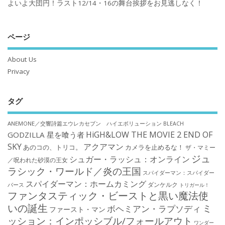
よいよ大団円！ラスト12/14・16の舞台挨拶をお見逃しなく！
ページ
About Us
Privacy
タグ
ANEMONE／交響詩篇エウレカセブン ハイエボリューション
BLEACH
HiGH&LOW THE MOVIE 2 END OF
GODZILLA 星を喰う者
SKY
アクアマン
あのコの、トリコ。
カメラを止めるな！
ザ・マミー
ジュ
シュガー・ラッシュ：オンライン
／呪われた砂漠の王女
ラシック・ワールド／炎の王国
スパイダーマン：スパイダー
スパイダーマン：ホームカミング
ダンケルク
バース
トリガール！
ファンタスティック・ビーストと黒い魔法使
いの誕生
ミ
ボヘミアン・ラプソディ
ファースト・マン
ッション：インポッシブル/フォールアウト
ワンダー