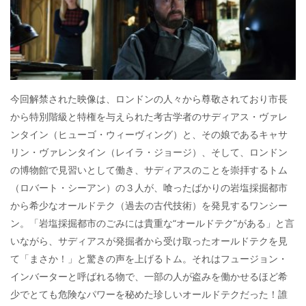
今回解禁された映像は、ロンドンの人々から尊敬されており市長
から特別階級と特権を与えられた考古学者のサディアス・ヴァレ
ンタイン（ヒューゴ・ウィーヴィング）と、その娘であるキャサ
リン・ヴァレンタイン（レイラ・ジョージ）、そして、ロンドン
の博物館で見習いとして働き、サディアスのことを崇拝するトム
（ロバート・シーアン）の３人が、喰ったばかりの岩塩採掘都市
から希少なオールドテク（過去の古代技術）を発見するワンシー
ン。「岩塩採掘都市のごみには貴重な“オールドテク”がある」と言
いながら、サディアスが発掘者から受け取ったオールドテクを見
て「まさか！」と驚きの声を上げるトム。それはフュージョン・
インバーターと呼ばれる物で、一部の人が盗みを働かせるほど希
少でとても危険なパワーを秘めた珍しいオールドテクだった！誰