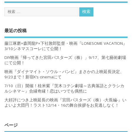
最近の投稿
藤江琢磨×森岡龍P×下社敦郎監督・映画『LONESOME VACATION』
3/10シネマスコーレにて公開！
DIY映画『帰ってきた宮田バスターズ（株）」9/17、第七藝術劇場
にて公開！
映画『ダイナマイト・ソウル・バンビ』まさかの上映延長決定、
9/23まで！新宿K’s cinemaにて
7/10（日）開催！桂米紫『茨木コテン劇場～古典落語とクラシカ
ルシネマ～』合縁奇縁！恋はいつでも偶然に
大好評につき上映延長の映画『宮田バスターズ（株）-大長編-』い
よいよ大団円！ラスト12/14・16の舞台挨拶をお見逃しなく！
ページ