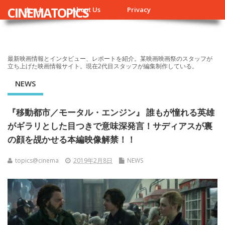
CINEMATOPICS
ホーム
About Us
Privacy
最新映画情報とインタビュー、レポートを紹介。某映画映画祭のスタッフが
立ち上げた映画情報サイト。現在2代目スタッフが編集制作している。
NEWS
『移動都市／モータル・エンジン』 誰もが憧れる英雄
がギラリとした目つきで意味深発言！サディアスが裏
の顔を覘かせる本編映像解禁！！
topics@cinema
2019年2月8日
NEWS