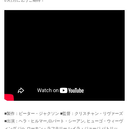
■製作：ピーター・ジャクソン ■監督：クリスチャン・リヴァーズ
■出演：ヘラ・ヒルマー,ロバート・シーアン, ヒューゴ・ウィーヴ
ィング,ジヘ,ローナン・ラフテリー,レイラ・ジョージ,パトリッ