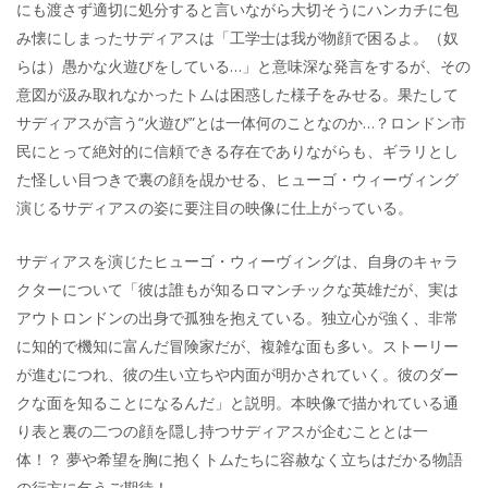
にも渡さず適切に処分すると言いながら大切そうにハンカチに包
み懐にしまったサディアスは「工学士は我が物顔で困るよ。（奴
らは）愚かな火遊びをしている…」と意味深な発言をするが、その
意図が汲み取れなかったトムは困惑した様子をみせる。果たして
サディアスが言う“火遊び”とは一体何のことなのか…？ロンドン市
民にとって絶対的に信頼できる存在でありながらも、ギラリとし
た怪しい目つきで裏の顔を覘かせる、ヒューゴ・ウィーヴィング
演じるサディアスの姿に要注目の映像に仕上がっている。
サディアスを演じたヒューゴ・ウィーヴィングは、自身のキャラ
クターについて「彼は誰もが知るロマンチックな英雄だが、実は
アウトロンドンの出身で孤独を抱えている。独立心が強く、非常
に知的で機知に富んだ冒険家だが、複雑な面も多い。ストーリー
が進むにつれ、彼の生い立ちや内面が明かされていく。彼のダー
クな面を知ることになるんだ」と説明。本映像で描かれている通
り表と裏の二つの顔を隠し持つサディアスが企むこととは一
体！？ 夢や希望を胸に抱くトムたちに容赦なく立ちはだかる物語
の行方に乞うご期待！