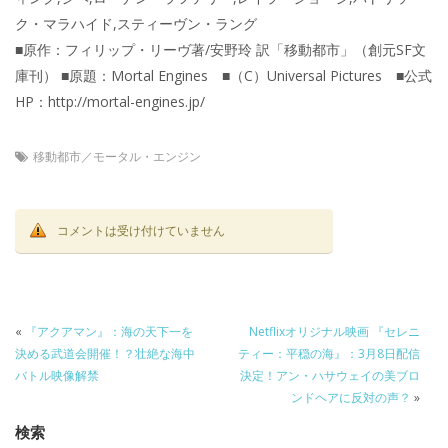
ク・マラハイド,スティーヴン・ラング
■原作：フィリップ・リーヴ著/安野玲 訳「移動都市」（創元SF文
庫刊） ■原題：Mortal Engines ■（C）Universal Pictures ■公式
HP：http://mortal-engines.jp/
移動都市／モータル・エンジン
コメントは受け付けていません
«
『アクアマン』：海の天下一を
Netflixオリジナル映画 『セレニ
決める武道会開催！？壮絶な海中
ティー：平穏の海』：3月8日配信
バトル映像解禁
決定！アン・ハサウェイの美ブロ
ンドヘアに反対の声？
»
検索