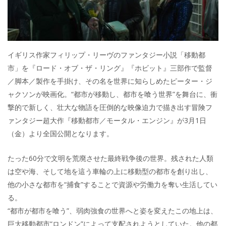
イギリス作家フィリップ・リーヴのファンタジー小説「移動都
市」を『ロード・オブ・ザ・リング』『ホビット』三部作で監督
／脚本／製作を手掛け、その名を世界に知らしめたピーター・ジ
ャクソンが映画化。“都市が移動し、都市を喰う世界”を舞台に、衝
撃的で新しく、壮大な物語を圧倒的な映像迫力で描き出す冒険フ
ァンタジー超大作『移動都市／モータル・エンジン』が3月1日
（金）より全国公開となります。
たった60分で文明を荒廃させた最終戦争後の世界。残された人類
は空や海、そして地を這う車輪の上に移動型の都市を創り出し、
他の小さな都市を“捕食”することで資源や労働力を奪い生活してい
る。
“都市が都市を喰う”、弱肉強食の世界へと姿を変えたこの地上は、
巨大移動都市“ロンドン”によって支配されようとしていた。他の都