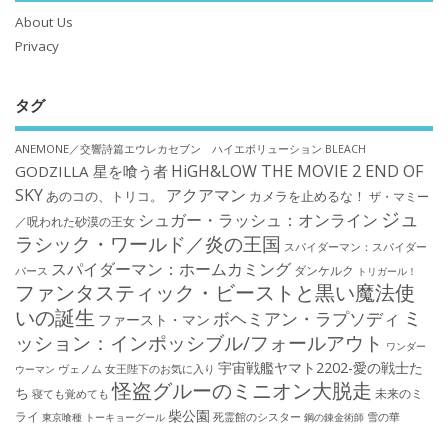
About Us
Privacy
タグ
ANEMONE／交響詩篇エウレカセブン ハイエボリューション
BLEACH
HiGH&LOW THE MOVIE 2 END OF
GODZILLA 星を喰う者
SKY
アクアマン
あのコの、トリコ。
カメラを止めるな！
ザ・マミー
ジュ
シュガー・ラッシュ：オンライン
／呪われた砂漠の王女
ラシック・ワールド／炎の王国
スパイダーマン：スパイダー
スパイダーマン：ホームカミング
ダンケルク
バース
トリガール！
ファンタスティック・ビーストと黒い魔法使
いの誕生
ミ
ボヘミアン・ラプソディ
ファースト・マン
ッション：インポッシブル/フォールアウト
ワンダー
宇宙戦艦ヤマト2202-愛の戦士た
ウーマン
ヴェノム
女王陛下のお気に入り
怪盗グルーのミニオン大脱走
ち
未来のミ
寝ても覚めても
柴公園
ライ
死霊館のシスター
雪の華
東京喰種 トーキョーグール
鋼の錬金術師