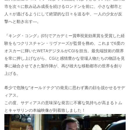
市を次々に飲み込み成長を続けるロンドンを前に、小さな都市と
人々が逃げるようにして絶望的な日々を送る中、一人の少女が反
撃へと動き出す―。
『キング・コング』(05)でアカデミー賞®視覚効果賞を受賞した経
験をもつクリスチャン・リヴァーズが監督を務め、これまで6度の
オスカーに輝いたWETAデジタルがCGIを担当。最先端技術の限界
を常に押し上げながら、CGIと感情豊かな登場人物たちの物語を見
事に融合させてきた製作陣が、再び雄大な移動都市の世界を創り
上げる。
希少で危険な“オールドテク”の発見に思わず裏の顔を覘かせるサデ
ィアス。
この度、サディアスの意味深な発言に不審な気持ちが高まるトム
とキャサリンの本編映像が到着致しました！