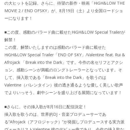
の大ヒットを記録。さらに、待望の新作・映画「HiGH&LOW THE
MOVIE 2 / END OFSKY」が、8月19日（土）より全国ロードショ
ーになります！
■この度、感動のバラード曲に載せたHiGH&LOW Special Trailerが
解禁！
この度、解禁いたしますのは感動のバラード曲に載せた
HiGH&LOW Special Trailer「END OF SKY」/Valentine feat. Rui &
Afrojack 「Break into the Dark」です。今作の名セリフとアクシ
ョン、感動シーンが満載のロングトレーラーとなっています。そ
して、挿入歌である「Break into the Dark」を歌うのは
Valentine（バレンタイン）彼の透き通るような優しく美しい歌声
でよりいっそう、劇中シーンを盛り上げる展開になっています！
■さらに、その挿入歌が8月16日に配信決定！
挿入歌を歌うのは、世界的DJ・音楽プロデューサーであ
る“Afrojack（アフロジャック）”が発掘しプロデュースする実力派
ヴォーカリストValentine 彼のデビュー曲であり、今作の挿入歌な