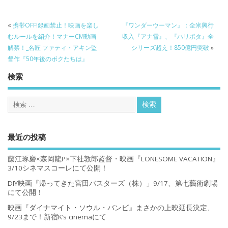
«
携帯OFF!録画禁止！映画を楽し
『ワンダーウーマン』：全米興行
むルールを紹介！マナーCM動画
収入『アナ雪』、『ハリポタ』全
解禁！_名匠 ファティ・アキン監
シリーズ超え！850億円突破
»
督作『50年後のボクたちは』
検索
最近の投稿
藤江琢磨×森岡龍P×下社敦郎監督・映画『LONESOME VACATION』
3/10シネマスコーレにて公開！
DIY映画『帰ってきた宮田バスターズ（株）」9/17、第七藝術劇場
にて公開！
映画『ダイナマイト・ソウル・バンビ』まさかの上映延長決定、
9/23まで！新宿K’s cinemaにて