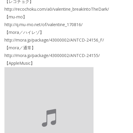
【レコチョク】
http://recochoku.com/a0/valentine_breakIntoTheDark/
【mu-mo】
http://q.mu-mo.net/of/valentine_170816/
【mora／ハイレゾ】
http://mora.jp/package/43000002/ANTCD-24156_F/
【mora／通常】
http://mora.jp/package/43000002/ANTCD-24155/
【AppleMusic】