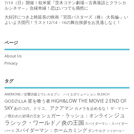
7/10（日）開催！桂米紫『茨木コテン劇場～古典落語とクラシカ
ルシネマ～』合縁奇縁！恋はいつでも偶然に
大好評につき上映延長の映画『宮田バスターズ（株）-大長編-』い
よいよ大団円！ラスト12/14・16の舞台挨拶をお見逃しなく！
ページ
About Us
Privacy
タグ
ANEMONE／交響詩篇エウレカセブン ハイエボリューション
BLEACH
HiGH&LOW THE MOVIE 2 END OF
GODZILLA 星を喰う者
SKY
アクアマン
あのコの、トリコ。
カメラを止めるな！
ザ・マミー
ジュ
シュガー・ラッシュ：オンライン
／呪われた砂漠の王女
ラシック・ワールド／炎の王国
スパイダーマン：スパイダー
スパイダーマン：ホームカミング
ダンケルク
バース
トリガール！