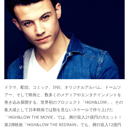
ドラマ、配信、コミック、SNS、オリジナルアルバム、ドームツ
アー、そして映画と、数多くのメディアやエンタテインメントを
巻き込み展開する、世界初のプロジェクト「HiGH&LOW」。その
集大成として日本映画では類を見ないスケールで作り上げた
「HiGH&LOW THE MOVIE」では、興行収入21億円の大ヒット！
第2弾映画「HiGH&LOW THE REDRAIN」でも、興行収入12億円