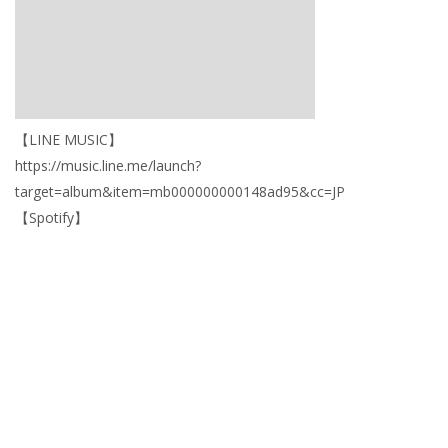
【LINE MUSIC】
https://music.line.me/launch?
target=album&item=mb000000000148ad95&cc=JP
【Spotify】