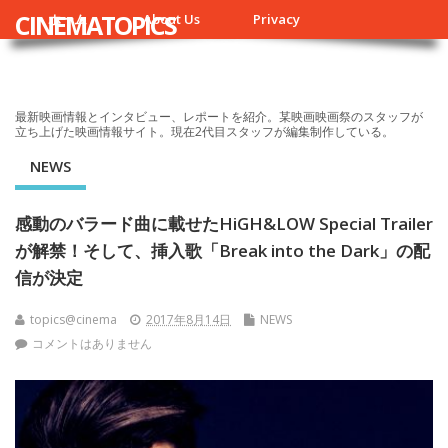
CINEMATOPICS
ホーム
About Us
Privacy
最新映画情報とインタビュー、レポートを紹介。某映画映画祭のスタッフが
立ち上げた映画情報サイト。現在2代目スタッフが編集制作している。
NEWS
感動のバラード曲に載せたHiGH&LOW Special Trailer
が解禁！そして、挿入歌「Break into the Dark」の配
信が決定
topics@cinema
2017年8月14日
NEWS
コメントはありません