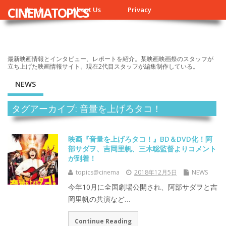
CINEMATOPICS
ホーム
About Us
Privacy
最新映画情報とインタビュー、レポートを紹介。某映画映画祭のスタッフが
立ち上げた映画情報サイト。現在2代目スタッフが編集制作している。
NEWS
タグアーカイブ: 音量を上げろタコ！
映画『音量を上げろタコ！』BD＆DVD化！阿
部サダヲ、吉岡里帆、三木聡監督よりコメント
が到着！
topics@cinema
2018年12月5日
NEWS
今年10月に全国劇場公開され、阿部サダヲと吉
岡里帆の共演など…
Continue Reading