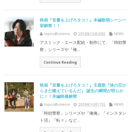
映画『音量を上げろタコ！』本編歌唱シーン一
挙解禁！！
topics@cinema
2018年10月20日
NEWS
アスミック・エース配給・制作にて、「時効警
察」シリーズや『俺…
Continue Reading
映画『音量を上げろタコ！』主題歌『体の芯か
らまだ燃えているんだ』 誕生の瞬間が明らか
に！！本編映像解禁
topics@cinema
2018年10月17日
NEWS
「時効警察」シリーズや『俺俺』『インスタン
ト沼』『転々』など…