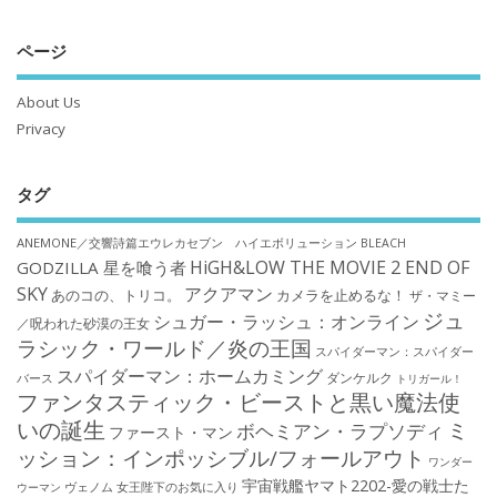
ページ
About Us
Privacy
タグ
ANEMONE／交響詩篇エウレカセブン ハイエボリューション
BLEACH
HiGH&LOW THE MOVIE 2 END OF
GODZILLA 星を喰う者
SKY
アクアマン
あのコの、トリコ。
カメラを止めるな！
ザ・マミー
ジュ
シュガー・ラッシュ：オンライン
／呪われた砂漠の王女
ラシック・ワールド／炎の王国
スパイダーマン：スパイダー
スパイダーマン：ホームカミング
ダンケルク
バース
トリガール！
ファンタスティック・ビーストと黒い魔法使
いの誕生
ミ
ボヘミアン・ラプソディ
ファースト・マン
ッション：インポッシブル/フォールアウト
ワンダー
宇宙戦艦ヤマト2202-愛の戦士た
ウーマン
ヴェノム
女王陛下のお気に入り