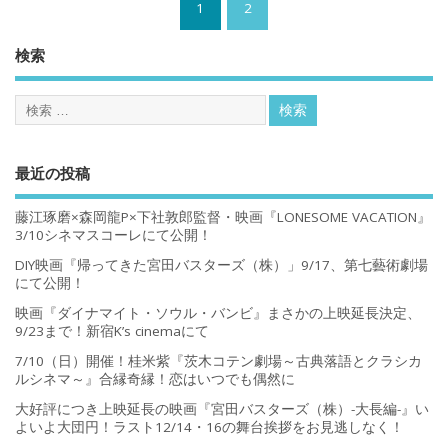
1
2
検索
最近の投稿
藤江琢磨×森岡龍P×下社敦郎監督・映画『LONESOME VACATION』
3/10シネマスコーレにて公開！
DIY映画『帰ってきた宮田バスターズ（株）」9/17、第七藝術劇場
にて公開！
映画『ダイナマイト・ソウル・バンビ』まさかの上映延長決定、
9/23まで！新宿K’s cinemaにて
7/10（日）開催！桂米紫『茨木コテン劇場～古典落語とクラシカ
ルシネマ～』合縁奇縁！恋はいつでも偶然に
大好評につき上映延長の映画『宮田バスターズ（株）-大長編-』い
よいよ大団円！ラスト12/14・16の舞台挨拶をお見逃しなく！