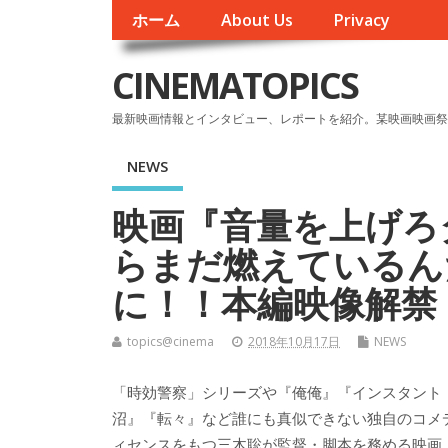
ホーム
About Us
Privacy
CINEMATOPICS
最新映画情報とインタビュー、レポートを紹介。某映画映画祭
NEWS
映画『音量を上げろ
らまだ燃えているん
に！！本編映像解禁
topics@cinema
2018年10月17日
NEWS
「時効警察」シリーズや『俺俺』『インスタント
沼』『転々』など誰にも真似できない独自のコメ
ィセンスをもつ三木聡が監督・脚本を務める映画