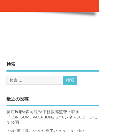
。
検索
最近の投稿
藤江琢磨×森岡龍P×下社敦郎監督・映画
『LONESOME VACATION』3/10シネマスコーレに
て公開！
DIY映画『帰ってきた宮田バスターズ（株）」