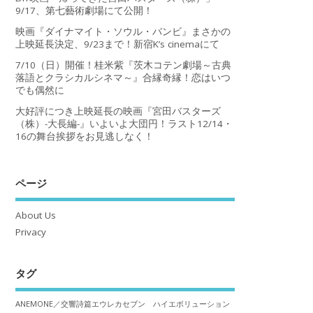
9/17、第七藝術劇場にて公開！
映画『ダイナマイト・ソウル・バンビ』まさかの
上映延長決定、9/23まで！新宿K’s cinemaにて
7/10（日）開催！桂米紫『茨木コテン劇場～古典
落語とクラシカルシネマ～』合縁奇縁！恋はいつ
でも偶然に
大好評につき上映延長の映画『宮田バスターズ
（株）-大長編-』いよいよ大団円！ラスト12/14・
16の舞台挨拶をお見逃しなく！
ページ
About Us
Privacy
タグ
ANEMONE／交響詩篇エウレカセブン ハイエボリューション