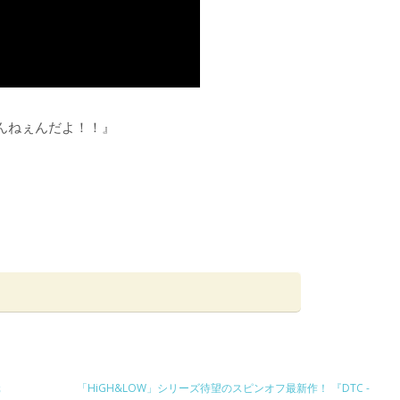
んねぇんだよ！！』
元
「HiGH&LOW」シリーズ待望のスピンオフ最新作！ 『DTC -