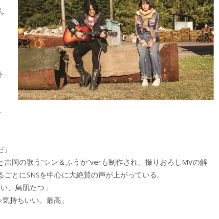
ん
ト
を
だ」
吉岡の歌う“シン＆ふうか”verも制作され、撮りおろしMVの解
ごとにSNSを中心に大絶賛の声が上がっている。
ばい、鳥肌たつ」
ゃ気持ちいい、最高」