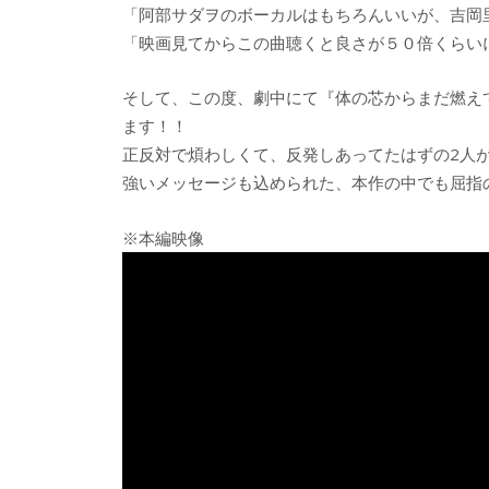
「阿部サダヲのボーカルはもちろんいいが、吉岡
「映画見てからこの曲聴くと良さが５０倍くらい
そして、この度、劇中にて『体の芯からまだ燃え
ます！！
正反対で煩わしくて、反発しあってたはずの2人が
強いメッセージも込められた、本作の中でも屈指
※本編映像