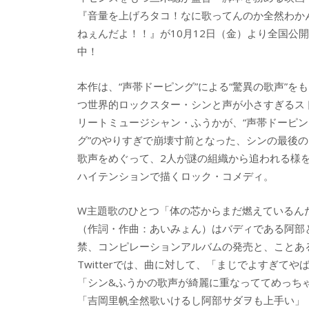
『音量を上げろタコ！なに歌ってんのか全然わか
ねぇんだよ！！』が10月12日（金）より全国公開
中！
本作は、“声帯ドーピング”による“驚異の歌声”をも
つ世界的ロックスター・シンと声が小さすぎるス
リートミュージシャン・ふうかが、“声帯ドーピン
グ”のやりすぎで崩壊寸前となった、シンの最後の
歌声をめぐって、2人が謎の組織から追われる様
ハイテンションで描くロック・コメディ。
W主題歌のひとつ「体の芯からまだ燃えているん
（作詞・作曲：あいみょん）はバディである阿部と
禁、コンピレーションアルバムの発売と、ことある
Twitterでは、曲に対して、「まじでよすぎてや
「シン&ふうかの歌声が綺麗に重なっててめっち
「吉岡里帆全然歌いけるし阿部サダヲも上手い」