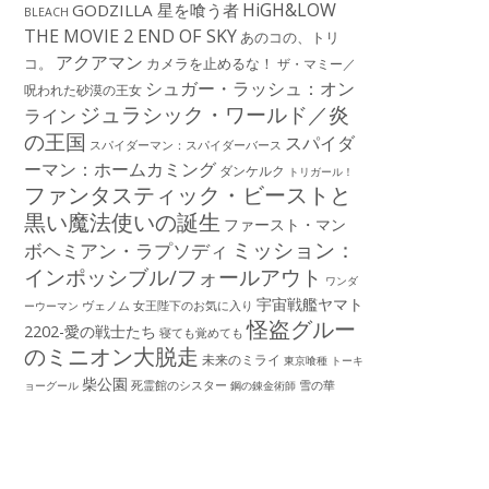
HiGH&LOW
GODZILLA 星を喰う者
BLEACH
THE MOVIE 2 END OF SKY
あのコの、トリ
アクアマン
コ。
カメラを止めるな！
ザ・マミー／
シュガー・ラッシュ：オン
呪われた砂漠の王女
ジュラシック・ワールド／炎
ライン
の王国
スパイダ
スパイダーマン：スパイダーバース
ーマン：ホームカミング
ダンケルク
トリガール！
ファンタスティック・ビーストと
黒い魔法使いの誕生
ファースト・マン
ミッション：
ボヘミアン・ラプソディ
インポッシブル/フォールアウト
ワンダ
宇宙戦艦ヤマト
ーウーマン
ヴェノム
女王陛下のお気に入り
怪盗グルー
2202-愛の戦士たち
寝ても覚めても
のミニオン大脱走
未来のミライ
東京喰種 トーキ
柴公園
死霊館のシスター
雪の華
ョーグール
鋼の錬金術師