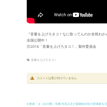
『音量を上げろタコ！なに歌ってんのか全然わか
全国公開中！
ⓒ2018「音量を上げろタコ！」製作委員会
音量を上げろタコ！
コメントは受け付けていません
«
映画『まっ白の闇』俳優 内谷正文が薬物依存症の実体験を