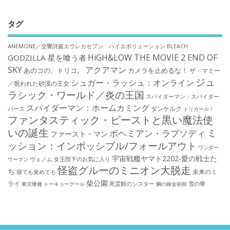
タグ
ANEMONE／交響詩篇エウレカセブン ハイエボリューション
BLEACH
HiGH&LOW THE MOVIE 2 END OF
GODZILLA 星を喰う者
SKY
アクアマン
あのコの、トリコ。
カメラを止めるな！
ザ・マミー
ジュ
シュガー・ラッシュ：オンライン
／呪われた砂漠の王女
ラシック・ワールド／炎の王国
スパイダーマン：スパイダー
スパイダーマン：ホームカミング
ダンケルク
バース
トリガール！
ファンタスティック・ビーストと黒い魔法使
いの誕生
ミ
ボヘミアン・ラプソディ
ファースト・マン
ッション：インポッシブル/フォールアウト
ワンダー
宇宙戦艦ヤマト2202-愛の戦士た
ウーマン
ヴェノム
女王陛下のお気に入り
怪盗グルーのミニオン大脱走
ち
未来のミ
寝ても覚めても
柴公園
ライ
死霊館のシスター
雪の華
東京喰種 トーキョーグール
鋼の錬金術師