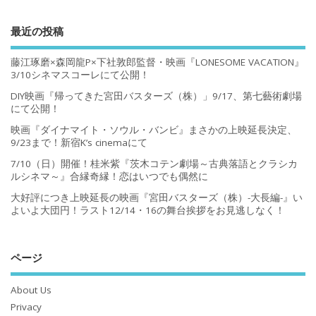
最近の投稿
藤江琢磨×森岡龍P×下社敦郎監督・映画『LONESOME VACATION』
3/10シネマスコーレにて公開！
DIY映画『帰ってきた宮田バスターズ（株）」9/17、第七藝術劇場
にて公開！
映画『ダイナマイト・ソウル・バンビ』まさかの上映延長決定、
9/23まで！新宿K’s cinemaにて
7/10（日）開催！桂米紫『茨木コテン劇場～古典落語とクラシカ
ルシネマ～』合縁奇縁！恋はいつでも偶然に
大好評につき上映延長の映画『宮田バスターズ（株）-大長編-』い
よいよ大団円！ラスト12/14・16の舞台挨拶をお見逃しなく！
ページ
About Us
Privacy