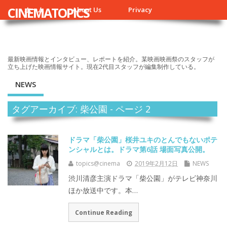
CINEMATOPICS
ホーム
About Us
Privacy
最新映画情報とインタビュー、レポートを紹介。某映画映画祭のスタッフが
立ち上げた映画情報サイト。現在2代目スタッフが編集制作している。
NEWS
タグアーカイブ: 柴公園 - ページ 2
ドラマ「柴公園」桜井ユキのとんでもないポテ
ンシャルとは。ドラマ第6話 場面写真公開。
topics@cinema
2019年2月12日
NEWS
渋川清彦主演ドラマ「柴公園」がテレビ神奈川
ほか放送中です。本…
Continue Reading