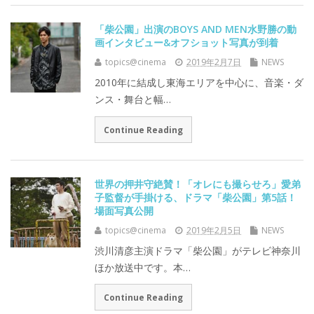
「柴公園」出演のBOYS AND MEN水野勝の動
画インタビュー&オフショット写真が到着
topics@cinema
2019年2月7日
NEWS
2010年に結成し東海エリアを中心に、音楽・ダ
ンス・舞台と幅…
Continue Reading
世界の押井守絶賛！「オレにも撮らせろ」愛弟
子監督が手掛ける、ドラマ「柴公園」第5話！
場面写真公開
topics@cinema
2019年2月5日
NEWS
渋川清彦主演ドラマ「柴公園」がテレビ神奈川
ほか放送中です。本…
Continue Reading