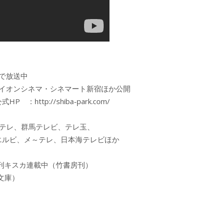
で放送中
国のイオンシネマ・シネマート新宿ほか公開
http://shiba-park.com/
ちテレ、群馬テレビ、テレ玉、
ゥエルビ、メ～テレ、日本海テレビほか
刊キスカ連載中（竹書房刊）
文庫）