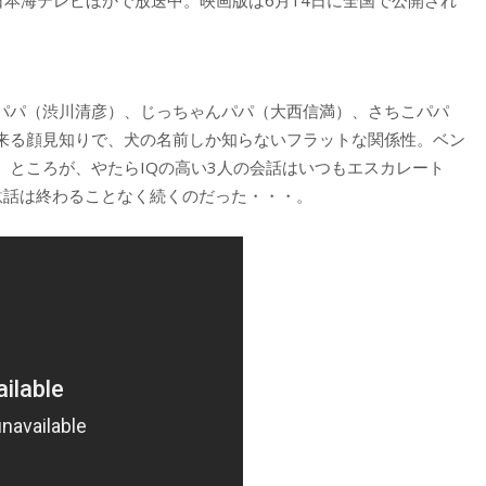
、日本海テレビほかで放送中。映画版は6月14日に全国で公開され
パパ（渋川清彦）、じっちゃんパパ（大西信満）、さちこパパ
来る顔見知りで、犬の名前しか知らないフラットな関係性。ベン
。ところが、やたらIQの高い3人の会話はいつもエスカレート
駄話は終わることなく続くのだった・・・。