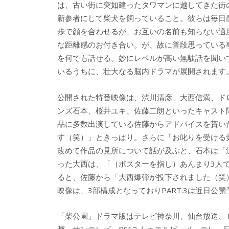
は、古い街に突如建ったタワマンに越してきた街
新参者にして柴犬を飼っていること。彼らは毎日
歩で顔を合わせるが、お互いの名前も知らない適
な距離感のお付き合い。が、故に普段思っている
を何でも話せる。妙にレベルが高い無駄話を聞い
いるうちに、壮大なる脳内ドラマが展開されます
公開された特番映像は、渋川清彦、大西信満、ド
ンズ石本、桜井ユキ、佐藤二朗といったキャスト
品に多数出演している佐藤からアドバイスを貰い
す（笑）」ときっぱり。さらに「お叱りを受ける
改めて作品の見所について話が及ぶと、石本は「
った大西は、「（ポスターを指し）あんまり3人
ると、佐藤から「大西爆弾が投下されました（笑）
映像は、3部構成となっておりPART.3は近日公開
「柴公園」ドラマ版はテレビ神奈川、仙台放送、TO