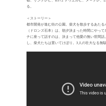
都、サンテレビ、BS12 トゥエルビ、メ～テレ
る。
＜ストーリー＞
都市開発が進む街の公園。柴犬を散歩するあたる
（ドロンズ石本）は、朝夕決まった時間にやって
チに座って話すのは、決まって他愛の無い世間話
し、柴犬たちは置いてけぼり。3人の壮大なる無