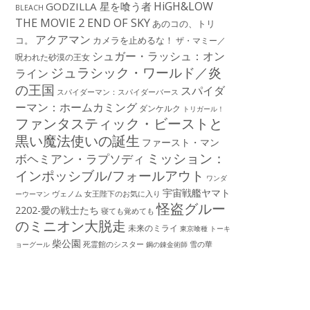
HiGH&LOW
GODZILLA 星を喰う者
BLEACH
THE MOVIE 2 END OF SKY
あのコの、トリ
アクアマン
コ。
カメラを止めるな！
ザ・マミー／
シュガー・ラッシュ：オン
呪われた砂漠の王女
ジュラシック・ワールド／炎
ライン
の王国
スパイダ
スパイダーマン：スパイダーバース
ーマン：ホームカミング
ダンケルク
トリガール！
ファンタスティック・ビーストと
黒い魔法使いの誕生
ファースト・マン
ミッション：
ボヘミアン・ラプソディ
インポッシブル/フォールアウト
ワンダ
宇宙戦艦ヤマト
ーウーマン
ヴェノム
女王陛下のお気に入り
怪盗グルー
2202-愛の戦士たち
寝ても覚めても
のミニオン大脱走
未来のミライ
東京喰種 トーキ
柴公園
死霊館のシスター
雪の華
ョーグール
鋼の錬金術師