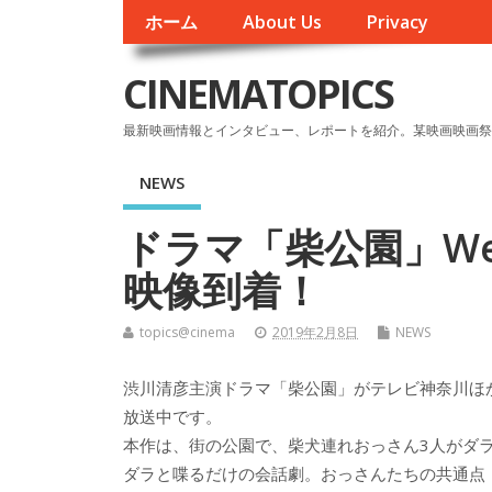
ホーム
About Us
Privacy
CINEMATOPICS
最新映画情報とインタビュー、レポートを紹介。某映画映画祭
NEWS
ドラマ「柴公園」We
映像到着！
topics@cinema
2019年2月8日
NEWS
渋川清彦主演ドラマ「柴公園」がテレビ神奈川ほ
放送中です。
本作は、街の公園で、柴犬連れおっさん3人がダ
ダラと喋るだけの会話劇。おっさんたちの共通点