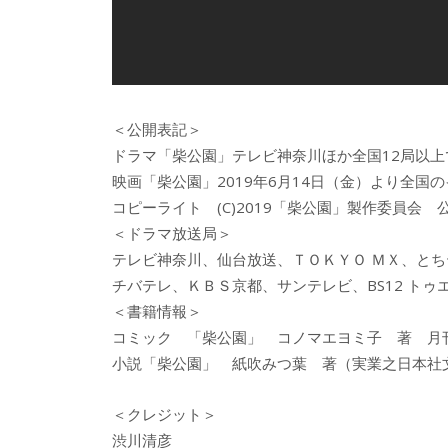
＜公開表記＞
ドラマ「柴公園」テレビ神奈川ほか全国12局以上
映画「柴公園」2019年6月14日（金）より全
コピーライト (C)2019「柴公園」製作委員会 公式HP ：
＜ドラマ放送局＞
テレビ神奈川、仙台放送、ＴＯＫＹＯ ＭＸ、と
チバテレ、ＫＢＳ京都、サンテレビ、BS12 ト
＜書籍情報＞
コミック 「柴公園」 コノマエヨミ子 著 月
小説「柴公園」 紙吹みつ葉 著（実業之日本社
＜クレジット＞
渋川清彦