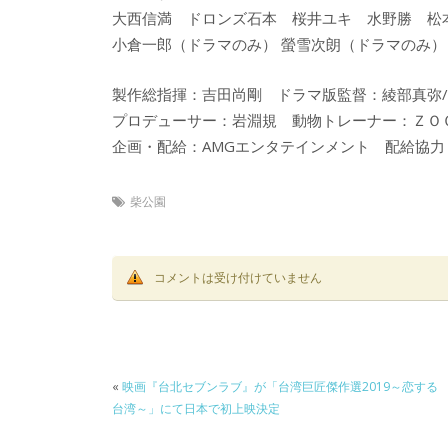
大西信満 ドロンズ石本 桜井ユキ 水野勝 松
小倉一郎（ドラマのみ） 螢雪次朗（ドラマのみ
製作総指揮：吉田尚剛 ドラマ版監督：綾部真弥
プロデューサー：岩淵規 動物トレーナー：Ｚ
企画・配給：AMGエンタテインメント 配給協力：
柴公園
コメントは受け付けていません
«
映画『台北セブンラブ』が「台湾巨匠傑作選2019～恋する
台湾～」にて日本で初上映決定