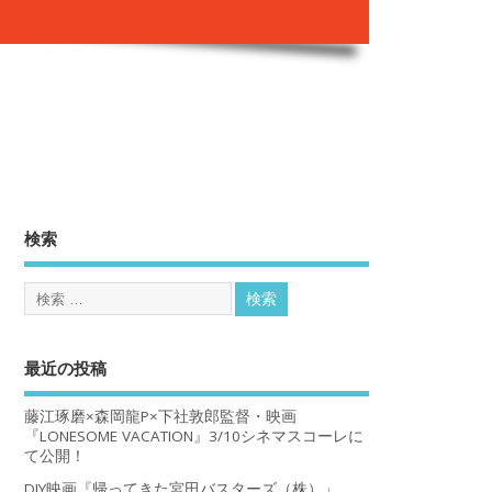
。
検索
最近の投稿
藤江琢磨×森岡龍P×下社敦郎監督・映画
『LONESOME VACATION』3/10シネマスコーレに
て公開！
DIY映画『帰ってきた宮田バスターズ（株）」