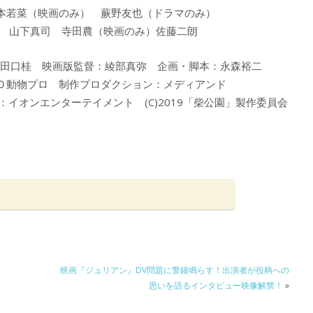
本若菜（映画のみ） 蕨野友也（ドラマのみ）
） 山下真司 寺田農（映画のみ）佐藤二朗
/田口桂 映画版監督：綾部真弥 企画・脚本：永森裕二
ＯＯ動物プロ 制作プロダクション：メディアンド
イオンエンターテイメント (C)2019「柴公園」製作委員会
映画『ジュリアン』DV問題に警鐘鳴らす！出演者が役柄への
思いを語るインタビュー映像解禁！
»