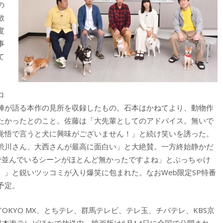
の
散
度
事
て
。
ロ
陣が語る本作の見所を収録したもの。石本はかねてより、動物作
たかったとのこと。佐藤は「大先輩としてのアドバイス。無いで
覚悟で言うと犬に興味がございません！」と続け笑いを誘った。
渋川さん、大西さんが最高に面白い」と大絶賛。一方終始静かだ
で並んでいるシーンがほとんど無かったですよね」とぶっちゃけ
」と鋭いツッコミが入り爆笑に包まれた。なおWeb限定SP特番
予定。
KYO MX、とちテレ、群馬テレビ、テレ玉、チバテレ、KBS京