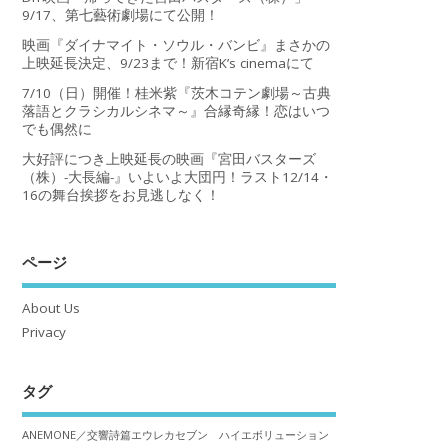
9/17、第七藝術劇場にて公開！
映画『ダイナマイト・ソウル・バンビ』まさかの
上映延長決定、9/23まで！新宿K’s cinemaにて
7/10（日）開催！桂米紫『茨木コテン劇場～古典
落語とクラシカルシネマ～』合縁奇縁！恋はいつ
でも偶然に
大好評につき上映延長の映画『宮田バスターズ
（株）-大長編-』いよいよ大団円！ラスト12/14・
16の舞台挨拶をお見逃しなく！
ページ
About Us
Privacy
タグ
ANEMONE／交響詩篇エウレカセブン ハイエボリューション