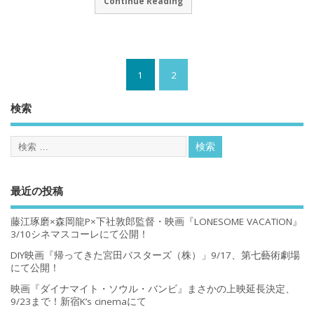
Continue Reading
1
2
検索
最近の投稿
藤江琢磨×森岡龍P×下社敦郎監督・映画『LONESOME VACATION』
3/10シネマスコーレにて公開！
DIY映画『帰ってきた宮田バスターズ（株）」9/17、第七藝術劇場
にて公開！
映画『ダイナマイト・ソウル・バンビ』まさかの上映延長決定、
9/23まで！新宿K’s cinemaにて