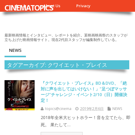
CINEMATOPICS
ホーム
About Us
Privacy
最新映画情報とインタビュー、レポートを紹介。某映画映画祭のスタッフが
立ち上げた映画情報サイト。現在2代目スタッフが編集制作している。
NEWS
タグアーカイブ: クワイエット・プレイス
『クワイエット・プレイス』BD＆DVD、「絶
対に声を出してはいけない！」“足つぼマッサ
ージ”チャレンジ・イベント2/10（日）開催決
定！
topics@cinema
2019年2月6日
NEWS
2018年全米大ヒットホラー！音を立てたら、即
死。 果たして…