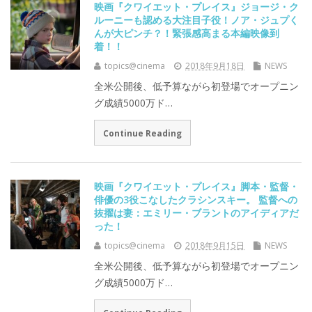
映画『クワイエット・プレイス』ジョージ・ク
ルーニーも認める大注目子役！ノア・ジュプく
んが大ピンチ？！緊張感高まる本編映像到
着！！
topics@cinema
2018年9月18日
NEWS
全米公開後、低予算ながら初登場でオープニン
グ成績5000万ド…
Continue Reading
映画『クワイエット・プレイス』脚本・監督・
俳優の3役こなしたクラシンスキー。 監督への
抜擢は妻：エミリー・ブラントのアイディアだ
った！
topics@cinema
2018年9月15日
NEWS
全米公開後、低予算ながら初登場でオープニン
グ成績5000万ド…