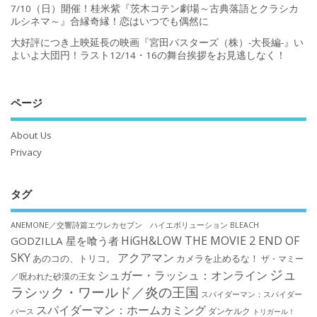
7/10（日）開催！桂米紫『茨木コテン劇場～古典落語とクラシカ
ルシネマ～』合縁奇縁！恋はいつでも偶然に
大好評につき上映延長の映画『宮田バスターズ（株）-大長編-』い
よいよ大団円！ラスト12/14・16の舞台挨拶をお見逃しなく！
ページ
About Us
Privacy
タグ
ANEMONE／交響詩篇エウレカセブン ハイエボリューション
BLEACH
HiGH&LOW THE MOVIE 2 END OF
GODZILLA 星を喰う者
SKY
アクアマン
あのコの、トリコ。
カメラを止めるな！
ザ・マミー
ジュ
シュガー・ラッシュ：オンライン
／呪われた砂漠の王女
ラシック・ワールド／炎の王国
スパイダーマン：スパイダー
スパイダーマン：ホームカミング
ダンケルク
バース
トリガール！