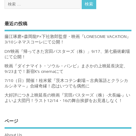
最近の投稿
藤江琢磨×森岡龍P×下社敦郎監督・映画『LONESOME VACATION』
3/10シネマスコーレにて公開！
DIY映画『帰ってきた宮田バスターズ（株）」9/17、第七藝術劇場
にて公開！
映画『ダイナマイト・ソウル・バンビ』まさかの上映延長決定、
9/23まで！新宿K’s cinemaにて
7/10（日）開催！桂米紫『茨木コテン劇場～古典落語とクラシカ
ルシネマ～』合縁奇縁！恋はいつでも偶然に
大好評につき上映延長の映画『宮田バスターズ（株）-大長編-』い
よいよ大団円！ラスト12/14・16の舞台挨拶をお見逃しなく！
ページ
About Us