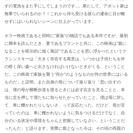
ずの電池をまた手にしてしまうのです…。果たして、アボット家は
無事でいられるのか？！これから待ち受ける彼らの運命に目が離
せずにはいられないシーンに仕上がっています。
ホラー映画であると同時に“家族”の物語でもある本作ですが、最初
に脚本を読んだとき、妻であるブラントと共に、この映画は“親に
なることを暗示的に描く寓話”であることを思い浮かべたというク
ラシンスキーは「大きく存在する寓意は、いつかは子供たちを外
の暗く深い森へと出さなければいけないときがくる、ということ
だ。この映画で家族を襲う“何か”のようなものが外の世界にはいる
ものだ」と説明。また自身の母について振り返り「思い出すの
は、僕の母が横断歩道を渡るときには必ず右左を見ることと、本
当に念を押して僕たちに知らせたがっていたこと。僕は母に対し
て、車に轢かれたりしないさ、って反応だった。だけど、母が言
っていたのは、車に轢かれないように気をつけるだけでなく、自
分のいる状況や環境をちゃんと把握していなさい、ということだ
ったんだ」と語ります。実際に親となった今は、その頃の両親の