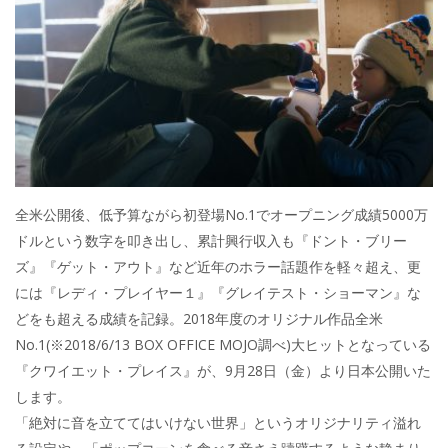
全米公開後、低予算ながら初登場No.1でオープニング成績5000万
ドルという数字を叩き出し、累計興行収入も『ドント・ブリー
ズ』『ゲット・アウト』など近年のホラー話題作を軽々超え、更
には『レディ・プレイヤー１』『グレイテスト・ショーマン』な
どをも超える成績を記録。2018年度のオリジナル作品全米
No.1(※2018/6/13 BOX OFFICE MOJO調べ)大ヒットとなっている
『クワイエット・プレイス』が、9月28日（金）より日本公開いた
します。
「絶対に音を立ててはいけない世界」というオリジナリティ溢れ