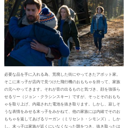
必要な品を手に入れる為、荒廃した街にやってきたアボット家。
そこに末っ子が店内で見つけた飛行機のおもちゃを持って、家族
の元へやってきます。それが音の出るものと気づき、顔を強張ら
せるリー（ジョン・クラシンスキー）ですが、そっとそのおもち
ゃを取り上げ、内蔵された電池を抜き取ります。しかし、寂しそ
うな表情をみせる末っ子をみかねて、他の家族には内緒でそのお
もちゃを返してあげるリーガン（ミリセント・シモンズ）。しか
し、末っ子は家族が近くにいなくなった隙をつき、抜き取ったは