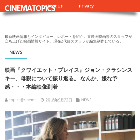
CINEMATOPICS
ホーム
About Us
Privacy
最新映画情報とインタビュー、レポートを紹介。某映画映画祭のスタッフが
立ち上げた映画情報サイト。現在2代目スタッフが編集制作している。
NEWS
映画『クワイエット・プレイス』ジョン・クラシンス
キー、母親について振り返る。 なんか、嫌な予
感・・・本編映像到着
topics@cinema
2018年9月22日
NEWS