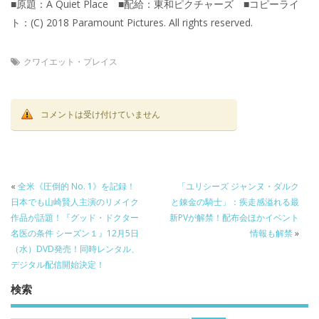
■原題：A Quiet Place ■配給：東和ピクチャーズ ■コピーライ
ト：(C) 2018 Paramount Pictures. All rights reserved.
クワイエット・プレイス
コメントは受け付けていません
«
全米《圧倒的 No. 1》を記録！
「ユリシーズ ジャンヌ・ダルク
日本でも山崎賢人主演のリメイク
と錬金の騎士」：疾走感溢れる最
作品が話題！『グッド・ドクター
新PVが解禁！配布会ほかイベント
名医の条件 シーズン１』12月5日
情報も解禁
»
（水）DVD発売！同時レンタル、
デジタル配信開始決定！
検索