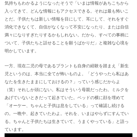
気持ちもわかるようになったそうで「いまは情報があちこちから
入ってきて、どんな情報にもアクセスできる。それは最も怖いこ
とだ。子供たちは新しい情報を目にして、耳にして、それをすぐ
消化できなくて、自信がなくなって不安になったり、または自信
満々になりすぎたりするかもしれない。だから、すべての事柄に
ついて、子供たちと話せることを願うばかりだ」と複雑な心境を
明かしています。
一方、現在二児の母であるブラントも自身の経験を踏まえ「新生
児というのは、本当に全てが怖いものよ。「どうやったら私はあ
なたを生きたままにしておけるの？」っていう感じだからよ
（笑）それしか頭にない。私はそういう母親だったわ。ミルクを
あげていないときだって起きていた。ベッドの横に顔を埋めて
「オーケー、ちゃんと子供は息をしている」って確認し続ける
の。一晩中、起きていたわよ。それを、いまはやらずにすんでい
る。ちゃんと子供たちは生きていて、うまくやっている」と語っ
ています。