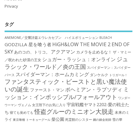
Privacy
タグ
ANEMONE／交響詩篇エウレカセブン ハイエボリューション
BLEACH
HiGH&LOW THE MOVIE 2 END OF
GODZILLA 星を喰う者
SKY
アクアマン
あのコの、トリコ。
カメラを止めるな！
ザ・マミー
ジュ
シュガー・ラッシュ：オンライン
／呪われた砂漠の王女
ラシック・ワールド／炎の王国
スパイダーマン：スパイダー
スパイダーマン：ホームカミング
ダンケルク
バース
トリガール！
ファンタスティック・ビーストと黒い魔法使
いの誕生
ミ
ボヘミアン・ラプソディ
ファースト・マン
ッション：インポッシブル/フォールアウト
ワンダー
宇宙戦艦ヤマト2202-愛の戦士た
ウーマン
ヴェノム
女王陛下のお気に入り
怪盗グルーのミニオン大脱走
ち
未来のミ
寝ても覚めても
柴公園
ライ
死霊館のシスター
雪の華
東京喰種 トーキョーグール
鋼の錬金術師