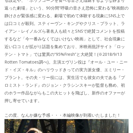
る設定や、「ポップコーンを食べる音さえ躊躇するような静まり
返った劇場」という、90分間“呼吸の音さえ恐怖に変わる”映画館の
静けさが緊張感に変わる、劇場で初めて体験する現象にSNS上で
は口コミが殺到。スティーヴン・キングやクリス・プラット、ラ
イアン・レイノルズら著名人も続々とSNSで絶賛コメントを投稿
するなど「今一番みなくてはいけない映画」として、社会現象に
近い口コミが拡がり話題を集めており、米映画批評サイト「ロッ
テン・トマト」では驚異の“95%Fresh”と大絶賛！(※2018/9/13
Rotten Tomatoes調べ)。主演エヴリン役は『オール・ユー・ニー
ド・イズ・キル』のハリウッドきっての実力派女優、エミリー・
ブラント。その夫・リー役には、実生活でも彼女の夫である『プ
ロミスト・ランド』のジョン・クラシンスキーが監督も務め、初
のホラー作品ながらもこの大ヒットを飛ばし、新作のオファーが
押し寄せています。
この度、なんか嫌な予感・・・本編映像が到着いたしました！