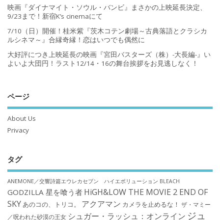
映画『ダイナマイト・ソウル・バンビ』まさかの上映延長決定、
9/23まで！新宿K’s cinemaにて
7/10（日）開催！桂米紫『茨木コテン劇場～古典落語とクラシカ
ルシネマ～』合縁奇縁！恋はいつでも偶然に
大好評につき上映延長の映画『宮田バスターズ（株）-大長編-』い
よいよ大団円！ラスト12/14・16の舞台挨拶をお見逃しなく！
ページ
About Us
Privacy
タグ
ANEMONE／交響詩篇エウレカセブン ハイエボリューション
BLEACH
HiGH&LOW THE MOVIE 2 END OF
GODZILLA 星を喰う者
SKY
アクアマン
あのコの、トリコ。
カメラを止めるな！
ザ・マミー
ジュ
シュガー・ラッシュ：オンライン
／呪われた砂漠の王女