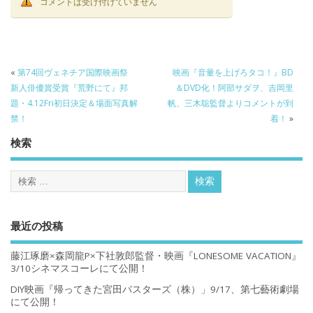
コメントは受け付けていません
«
第74回ヴェネチア国際映画祭
映画『音量を上げろタコ！』BD
新人俳優賞受賞『荒野にて』邦
＆DVD化！阿部サダヲ、吉岡里
題・4.12Fri初日決定＆場面写真解
帆、三木聡監督よりコメントが到
禁！
着！
»
検索
最近の投稿
藤江琢磨×森岡龍P×下社敦郎監督・映画『LONESOME VACATION』
3/10シネマスコーレにて公開！
DIY映画『帰ってきた宮田バスターズ（株）」9/17、第七藝術劇場
にて公開！