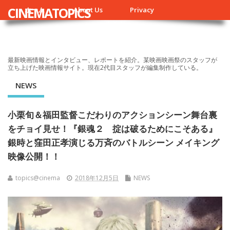
CINEMATOPICS
ホーム
About Us
Privacy
最新映画情報とインタビュー、レポートを紹介。某映画映画祭のスタッフが
立ち上げた映画情報サイト。現在2代目スタッフが編集制作している。
NEWS
小栗旬＆福田監督こだわりのアクションシーン舞台裏
をチョイ見せ！『銀魂２ 掟は破るためにこそある』
銀時と窪田正孝演じる万斉のバトルシーン メイキング
映像公開！！
topics@cinema
2018年12月5日
NEWS