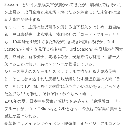
Season）という大規模災害が描かれてきたが、劇場版ではそれら
を上回る、成田空港と東京湾・海ほたるを舞台にした未曽有の連
続大事故が発生する。
キャストは、主演の藍沢耕作を演じる山下智久をはじめ、新垣結
衣、戸田恵梨香、比嘉愛未、浅利陽介の『コード・ブルー』とと
もに10年間走り続けてきた5名が引き続き出演するほか、2nd
Seasonから彼らを見守る椎名桔平、3rd Seasonから登場の有岡大
貴、成田凌、新木優子、馬場ふみか、安藤政信も勢揃い。誰一人
欠けることの無い、あのメンバーが登場している。
シリーズ最大のスケールとスペクタクルで描かれる大規模災害
と、そこに巻き込まれた患者たちが織りなす感涙必至の人間ドラ
マ、そして10年間、多くの困難に立ち向かい互いを支え合ってき
た藍沢ら5人が歩む、それぞれの旅立ちへの道―。
2018年の夏、日本中を興奮と感動で包み込んだ『劇場版コード・
ブルー』が、ついにBlu-rayとDVDとなり、今度はご家庭に興奮と
感動が届けられる。
豪華版にはメイキングやイベント映像集、またビジュアルコメン