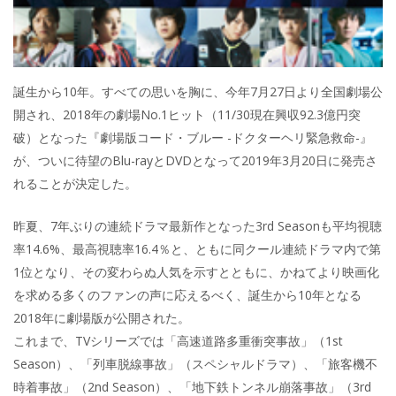
誕生から10年。すべての思いを胸に、今年7月27日より全国劇場公
開され、2018年の劇場No.1ヒット（11/30現在興収92.3億円突
破）となった『劇場版コード・ブルー -ドクターヘリ緊急救命-』
が、ついに待望のBlu-rayとDVDとなって2019年3月20日に発売さ
れることが決定した。
昨夏、7年ぶりの連続ドラマ最新作となった3rd Seasonも平均視聴
率14.6%、最高視聴率16.4％と、ともに同クール連続ドラマ内で第
1位となり、その変わらぬ人気を示すとともに、かねてより映画化
を求める多くのファンの声に応えるべく、誕生から10年となる
2018年に劇場版が公開された。
これまで、TVシリーズでは「高速道路多重衝突事故」（1st
Season）、「列車脱線事故」（スペシャルドラマ）、「旅客機不
時着事故」（2nd Season）、「地下鉄トンネル崩落事故」（3rd