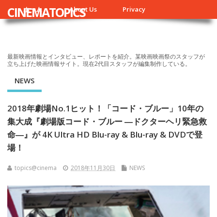
CINEMATOPICS
ホーム
About Us
Privacy
最新映画情報とインタビュー、レポートを紹介。某映画映画祭のスタッフが
立ち上げた映画情報サイト。現在2代目スタッフが編集制作している。
NEWS
2018年劇場No.1ヒット！「コード・ブルー」10年の
集大成『劇場版コード・ブルー ―ドクターヘリ緊急救
命―』が 4K Ultra HD Blu-ray & Blu-ray & DVDで登
場！
topics@cinema
2018年11月30日
NEWS