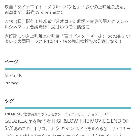
映画『ダイナマイト・ソウル・バンビ』まさかの上映延長決定、
9/23まで！新宿K’s cinemaにて
7/10（日）開催！桂米紫『茨木コテン劇場～古典落語とクラシカ
ルシネマ～』合縁奇縁！恋はいつでも偶然に
大好評につき上映延長の映画『宮田バスターズ（株）-大長編-』い
よいよ大団円！ラスト12/14・16の舞台挨拶をお見逃しなく！
ページ
About Us
Privacy
タグ
ANEMONE／交響詩篇エウレカセブン ハイエボリューション
BLEACH
HiGH&LOW THE MOVIE 2 END OF
GODZILLA 星を喰う者
SKY
アクアマン
あのコの、トリコ。
カメラを止めるな！
ザ・マミー
ジュ
シュガー・ラッシュ：オンライン