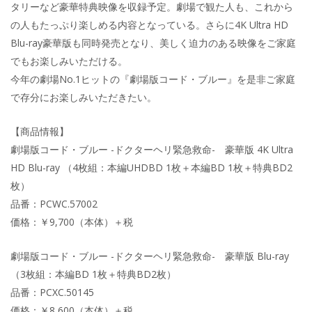
タリーなど豪華特典映像を収録予定。劇場で観た人も、これから
の人もたっぷり楽しめる内容となっている。さらに4K Ultra HD
Blu-ray豪華版も同時発売となり、美しく迫力のある映像をご家庭
でもお楽しみいただける。
今年の劇場No.1ヒットの『劇場版コード・ブルー』を是非ご家庭
で存分にお楽しみいただきたい。
【商品情報】
劇場版コード・ブルー -ドクターヘリ緊急救命- 豪華版 4K Ultra
HD Blu-ray （4枚組：本編UHDBD 1枚＋本編BD 1枚＋特典BD2
枚）
品番：PCWC.57002
価格：￥9,700（本体）＋税
劇場版コード・ブルー -ドクターヘリ緊急救命- 豪華版 Blu-ray
（3枚組：本編BD 1枚＋特典BD2枚）
品番：PCXC.50145
価格：￥8,600（本体）＋税