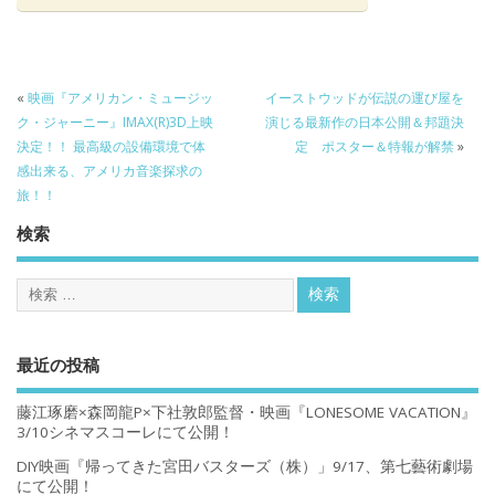
«
映画『アメリカン・ミュージッ
イーストウッドが伝説の運び屋を
ク・ジャーニー』IMAX(R)3D上映
演じる最新作の日本公開＆邦題決
決定！！ 最高級の設備環境で体
定 ポスター＆特報が解禁
»
感出来る、アメリカ音楽探求の
旅！！
検索
最近の投稿
藤江琢磨×森岡龍P×下社敦郎監督・映画『LONESOME VACATION』
3/10シネマスコーレにて公開！
DIY映画『帰ってきた宮田バスターズ（株）」9/17、第七藝術劇場
にて公開！