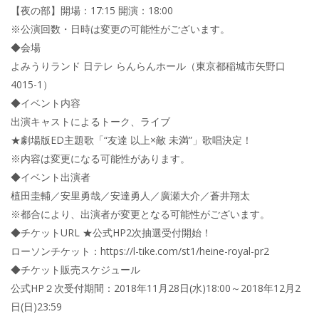
【夜の部】開場：17:15 開演：18:00
※公演回数・日時は変更の可能性がございます。
◆会場
よみうりランド 日テレ らんらんホール（東京都稲城市矢野口
4015-1）
◆イベント内容
出演キャストによるトーク、ライブ
★劇場版ED主題歌「“友達 以上×敵 未満”」歌唱決定！
※内容は変更になる可能性があります。
◆イベント出演者
植田圭輔／安里勇哉／安達勇人／廣瀬大介／蒼井翔太
※都合により、出演者が変更となる可能性がございます。
◆チケットURL ★公式HP2次抽選受付開始！
ローソンチケット：https://l-tike.com/st1/heine-royal-pr2
◆チケット販売スケジュール
公式HP２次受付期間：2018年11月28日(水)18:00～2018年12月2
日(日)23:59