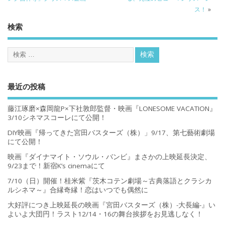
ス！
»
検索
最近の投稿
藤江琢磨×森岡龍P×下社敦郎監督・映画『LONESOME VACATION』
3/10シネマスコーレにて公開！
DIY映画『帰ってきた宮田バスターズ（株）」9/17、第七藝術劇場
にて公開！
映画『ダイナマイト・ソウル・バンビ』まさかの上映延長決定、
9/23まで！新宿K’s cinemaにて
7/10（日）開催！桂米紫『茨木コテン劇場～古典落語とクラシカ
ルシネマ～』合縁奇縁！恋はいつでも偶然に
大好評につき上映延長の映画『宮田バスターズ（株）-大長編-』い
よいよ大団円！ラスト12/14・16の舞台挨拶をお見逃しなく！