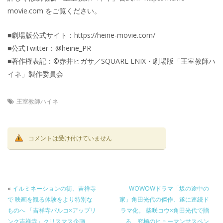
movie.com をご覧ください。
■劇場版公式サイト：https://heine-movie.com/
■公式Twitter：@heine_PR
■著作権表記：©赤井ヒガサ／SQUARE ENIX・劇場版「王室教師ハ
イネ」製作委員会
王室教師ハイネ
コメントは受け付けていません
«
イルミネーションの街、吉祥寺
WOWOWドラマ「坂の途中の
で 映画を観る体験をより特別な
家」角田光代の傑作、遂に連続ド
ものへ 「吉祥寺パルコ×アップリ
ラマ化。 柴咲コウ×角田光代で贈
ンク吉祥寺」クリスマス企画
る、究極のヒューマンサスペン