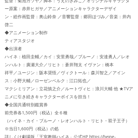
監督：菊池カツヤ／脚本：うえのきみこ／オリジナルキャラクタ
ー原案：赤井ヒガサ／アニメーションキャラクターデザイ
ン・総作画監督：奥山鈴奈 ／音響監督：郷田ほづみ／音楽：井内
啓二
◆アニメーション制作
ティアスタジオ
◆出演者
ハイネ：植田圭輔／カイ：安里勇哉／ブルーノ：安達勇人／レオ
ンハルト：廣瀬大介／リヒト：蒼井翔太 イヴァン：橋本
祥平／ユージン：阪本奨悟／ヴィクトール：森川智之／アイン
ス：小野大輔／ローゼンベルク：江口拓也／
マクシミリアン：立花慎之介／ルートヴィヒ：浪川大輔 他 ★TVア
ニメに引き続きキャラクターボイスを担当！
◆全国共通特別鑑賞券
前売券各1,500円（税込）全６種
（ハイネ・カイ・ブルーノ・レオンハルト・リヒト・双子王子）
※当日1,600円（税込）の処
詳しくは劇場版「王室教師ハイネ」公式HP https://heine-