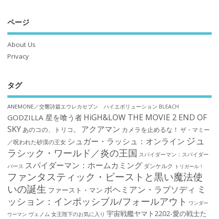
ページ
About Us
Privacy
タグ
ANEMONE／交響詩篇エウレカセブン ハイエボリューション
BLEACH
HiGH&LOW THE MOVIE 2 END OF
GODZILLA 星を喰う者
SKY
アクアマン
あのコの、トリコ。
カメラを止めるな！
ザ・マミー
ジュ
シュガー・ラッシュ：オンライン
／呪われた砂漠の王女
ラシック・ワールド／炎の王国
スパイダーマン：スパイダー
スパイダーマン：ホームカミング
ダンケルク
バース
トリガール！
ファンタスティック・ビーストと黒い魔法使
いの誕生
ミ
ボヘミアン・ラプソディ
ファースト・マン
ッション：インポッシブル/フォールアウト
ワンダー
宇宙戦艦ヤマト2202-愛の戦士た
ウーマン
ヴェノム
女王陛下のお気に入り