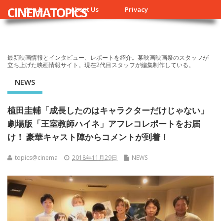
CINEMATOPICS
ホーム
About Us
Privacy
最新映画情報とインタビュー、レポートを紹介。某映画映画祭のスタッフが
立ち上げた映画情報サイト。現在2代目スタッフが編集制作している。
NEWS
植田圭輔「成長したのはキャラクターだけじゃない」
劇場版「王室教師ハイネ」アフレコレポートをお届
け！ 豪華キャスト陣からコメントが到着！
topics@cinema
2018年11月29日
NEWS