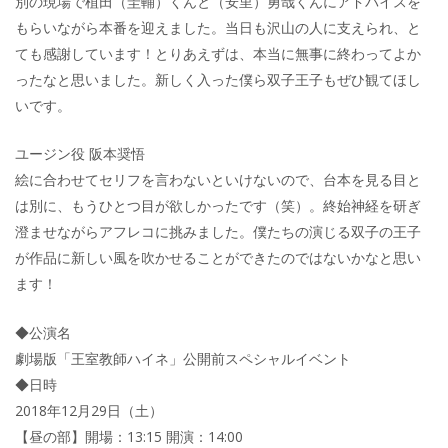
別の現場で植田（圭輔）くんと（安里）勇哉くんにアドバイスを
もらいながら本番を迎えました。当日も沢山の人に支えられ、と
ても感謝しています！とりあえずは、本当に無事に終わってよか
ったなと思いました。新しく入った僕ら双子王子もぜひ観てほし
いです。
ユージン役 阪本奨悟
絵に合わせてセリフを言わないといけないので、台本を見る目と
は別に、もうひとつ目が欲しかったです（笑）。終始神経を研ぎ
澄ませながらアフレコに挑みました。僕たちの演じる双子の王子
が作品に新しい風を吹かせることができたのではないかなと思い
ます！
◆公演名
劇場版「王室教師ハイネ」公開前スペシャルイベント
◆日時
2018年12月29日（土）
【昼の部】開場：13:15 開演：14:00