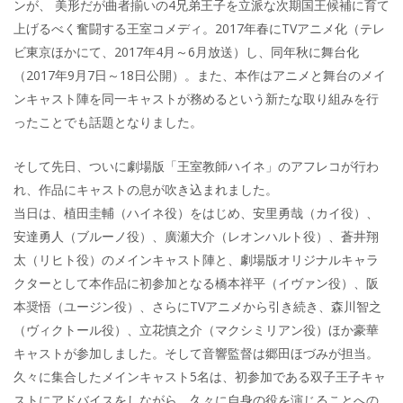
ンが、 美形だが曲者揃いの4兄弟王子を立派な次期国王候補に育て
上げるべく奮闘する王室コメディ。2017年春にTVアニメ化（テレ
ビ東京ほかにて、2017年4月～6月放送）し、同年秋に舞台化
（2017年9月7日～18日公開）。また、本作はアニメと舞台のメイ
ンキャスト陣を同一キャストが務めるという新たな取り組みを行
ったことでも話題となりました。
そして先日、ついに劇場版「王室教師ハイネ」のアフレコが行わ
れ、作品にキャストの息が吹き込まれました。
当日は、植田圭輔（ハイネ役）をはじめ、安里勇哉（カイ役）、
安達勇人（ブルーノ役）、廣瀬大介（レオンハルト役）、蒼井翔
太（リヒト役）のメインキャスト陣と、劇場版オリジナルキャラ
クターとして本作品に初参加となる橋本祥平（イヴァン役）、阪
本奨悟（ユージン役）、さらにTVアニメから引き続き、森川智之
（ヴィクトール役）、立花慎之介（マクシミリアン役）ほか豪華
キャストが参加しました。そして音響監督は郷田ほづみが担当。
久々に集合したメインキャスト5名は、初参加である双子王子キャ
ストにアドバイスをしながら、久々に自身の役を演じることへの