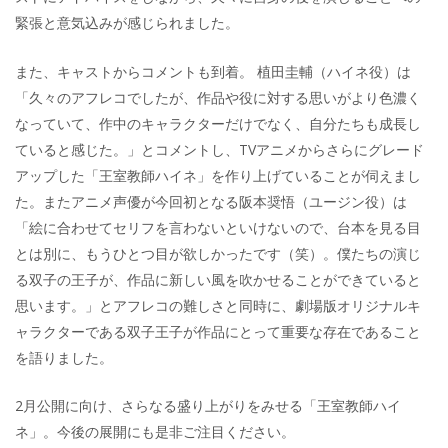
緊張と意気込みが感じられました。
また、キャストからコメントも到着。 植田圭輔（ハイネ役）は
「久々のアフレコでしたが、作品や役に対する思いがより色濃く
なっていて、作中のキャラクターだけでなく、自分たちも成長し
ていると感じた。」とコメントし、TVアニメからさらにグレード
アップした「王室教師ハイネ」を作り上げていることが伺えまし
た。またアニメ声優が今回初となる阪本奨悟（ユージン役）は
「絵に合わせてセリフを言わないといけないので、台本を見る目
とは別に、もうひとつ目が欲しかったです（笑）。僕たちの演じ
る双子の王子が、作品に新しい風を吹かせることができていると
思います。」とアフレコの難しさと同時に、劇場版オリジナルキ
ャラクターである双子王子が作品にとって重要な存在であること
を語りました。
2月公開に向け、さらなる盛り上がりをみせる「王室教師ハイ
ネ」。今後の展開にも是非ご注目ください。