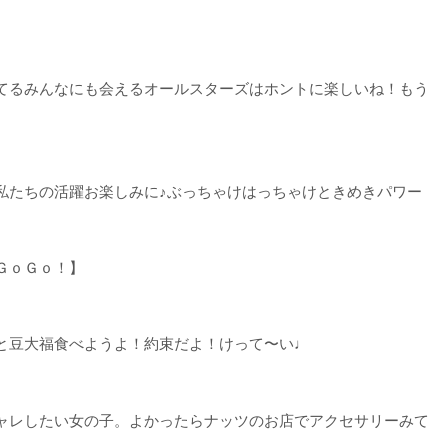
てるみんなにも会えるオールスターズはホントに楽しいね！もう
私たちの活躍お楽しみに♪ぶっちゃけはっちゃけときめきパワー
ＧｏＧｏ！】
と豆大福食べようよ！約束だよ！けって〜い♩
ャレしたい女の子。よかったらナッツのお店でアクセサリーみて