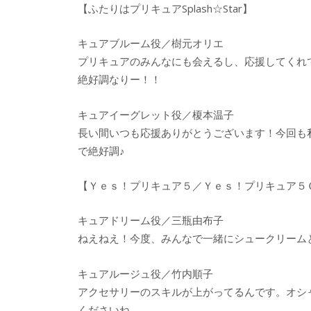
【ふたりはプリキュアSplash☆Star】
キュアブルーム役／樹元オリエ
プリキュアのみんなにも会えるし、応援してくれ
絶好調なりー！！
キュアイーグレット役／榎本温子
長い間いつも応援ありがとうございます！今回も
で絶好調♪
【Ｙｅｓ！プリキュア５／Ｙｅｓ！プリキュア５
キュアドリーム役／三瓶由布子
ねえねえ！今度、みんなで一緒にシュークリーム
キュアルージュ役／竹内順子
アクセサリーのスキルが上がってるんです。オシ
くださいね。