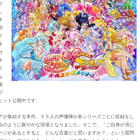
か
し
キ
節
５
キ
せ
オ
５
な
版
プ
ヒット公開中です。
アが集結する本作。５５人の声優陣が各シリーズごとに収録をし
会のように賑やかな現場となりました。そこで、「ご自身が演じ
ージがあるとすると、どんな言葉だと思いますか？」という質問