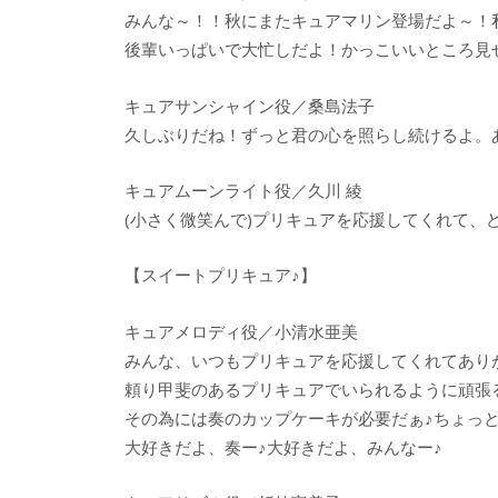
みんな～！！秋にまたキュアマリン登場だよ～！
後輩いっぱいで大忙しだよ！かっこいいところ見
キュアサンシャイン役／桑島法子
久しぶりだね！ずっと君の心を照らし続けるよ。
キュアムーンライト役／久川 綾
(小さく微笑んで)プリキュアを応援してくれて、
【スイートプリキュア♪】
キュアメロディ役／小清水亜美
みんな、いつもプリキュアを応援してくれてあり
頼り甲斐のあるプリキュアでいられるように頑張
その為には奏のカップケーキが必要だぁ♪ちょっ
大好きだよ、奏ー♪大好きだよ、みんなー♪