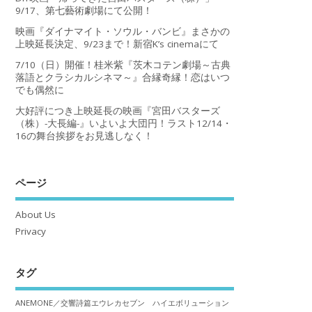
9/17、第七藝術劇場にて公開！
映画『ダイナマイト・ソウル・バンビ』まさかの
上映延長決定、9/23まで！新宿K’s cinemaにて
7/10（日）開催！桂米紫『茨木コテン劇場～古典
落語とクラシカルシネマ～』合縁奇縁！恋はいつ
でも偶然に
大好評につき上映延長の映画『宮田バスターズ
（株）-大長編-』いよいよ大団円！ラスト12/14・
16の舞台挨拶をお見逃しなく！
ページ
About Us
Privacy
タグ
ANEMONE／交響詩篇エウレカセブン ハイエボリューション