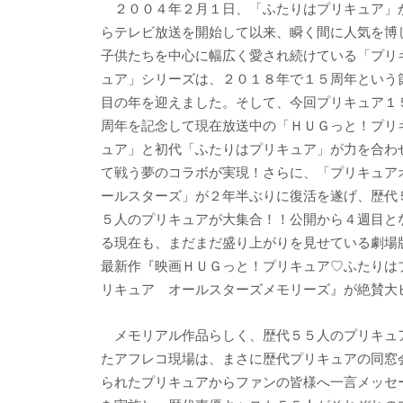
２００４年２月１日、「ふたりはプリキュア」
らテレビ放送を開始して以来、瞬く間に人気を博
子供たちを中心に幅広く愛され続けている「プリ
ュア」シリーズは、２０１８年で１５周年という
目の年を迎えました。そして、今回プリキュア１
周年を記念して現在放送中の「ＨＵＧっと！プリ
ュア」と初代「ふたりはプリキュア」が力を合わ
て戦う夢のコラボが実現！さらに、「プリキュア
ールスターズ」が２年半ぶりに復活を遂げ、歴代
５人のプリキュアが大集合！！公開から４週目と
る現在も、まだまだ盛り上がりを見せている劇場
最新作『映画ＨＵＧっと！プリキュア♡ふたりは
リキュア オールスターズメモリーズ』が絶賛大
メモリアル作品らしく、歴代５５人のプリキュ
たアフレコ現場は、まさに歴代プリキュアの同窓
られたプリキュアからファンの皆様へ一言メッセ