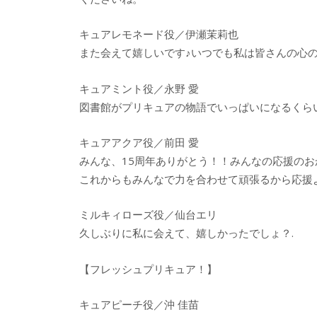
キュアレモネード役／伊瀬茉莉也
また会えて嬉しいです♪いつでも私は皆さんの心の
キュアミント役／永野 愛
図書館がプリキュアの物語でいっぱいになるくら
キュアアクア役／前田 愛
みんな、15周年ありがとう！！みんなの応援の
これからもみんなで力を合わせて頑張るから応援
ミルキィローズ役／仙台エリ
久しぶりに私に会えて、嬉しかったでしょ？.
【フレッシュプリキュア！】
キュアピーチ役／沖 佳苗