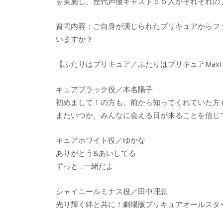
を実施し、歴代声優キャスト５５人がそれぞれの
質問内容：ご自身が演じられたプリキュアからフ
いますか？
【ふたりはプリキュア／ふたりはプリキュアMaxHe
キュアブラック役／本名陽子
初めまして！の方も、前から知ってくれていた方
またいつか、みんなに会える日が来ることを信じ
キュアホワイト役／ゆかな
ありがとう&あいしてる
ずっと…一緒だよ
シャイニールミナス役／田中理恵
光り輝く絆と共に！劇場版プリキュアオールスタ