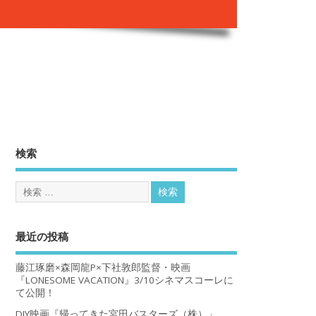
。
検索
最近の投稿
藤江琢磨×森岡龍P×下社敦郎監督・映画
『LONESOME VACATION』3/10シネマスコーレに
て公開！
DIY映画『帰ってきた宮田バスターズ（株）」