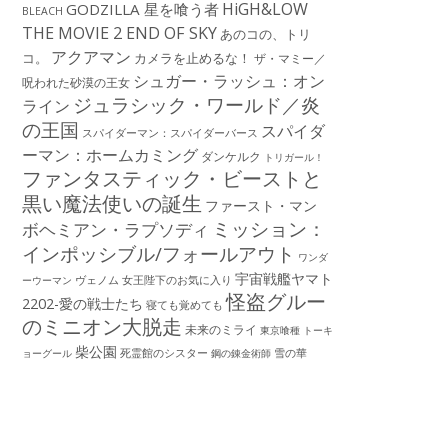
HiGH&LOW
GODZILLA 星を喰う者
BLEACH
THE MOVIE 2 END OF SKY
あのコの、トリ
アクアマン
コ。
カメラを止めるな！
ザ・マミー／
シュガー・ラッシュ：オン
呪われた砂漠の王女
ジュラシック・ワールド／炎
ライン
の王国
スパイダ
スパイダーマン：スパイダーバース
ーマン：ホームカミング
ダンケルク
トリガール！
ファンタスティック・ビーストと
黒い魔法使いの誕生
ファースト・マン
ミッション：
ボヘミアン・ラプソディ
インポッシブル/フォールアウト
ワンダ
宇宙戦艦ヤマト
ーウーマン
ヴェノム
女王陛下のお気に入り
怪盗グルー
2202-愛の戦士たち
寝ても覚めても
のミニオン大脱走
未来のミライ
東京喰種 トーキ
柴公園
死霊館のシスター
雪の華
ョーグール
鋼の錬金術師