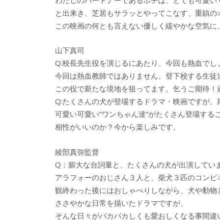
と出来き、芝居もサラッとやってこなす、重鎮の
この映画の何とも言えない優しく緩やかな空気に
山下真司
Q:校長先生役を演じるにあたり、今回も熱血でし
今回は熱血教師ではありません。登下校する生徒
この役で新たな境地を狙ってます。乞うご期待！
Q:たくさんの犬が登場するドラマ・映画ですが、
可愛い可愛い”ワンちゃん達”がたくさん登場す
相性がいいのか？今から楽しみです。
綾部真弥監督
Q：膨大な台詞量と、たくさんの犬が出演してい
アラフォーのおじさん３人と、柴犬３匹のコンビ
観終わった後にはおしゃべりしながら、犬や動物
ささやかな日常を描いたドラマですが、
そんな日々がバカバカしくも愛おしくなる事間違