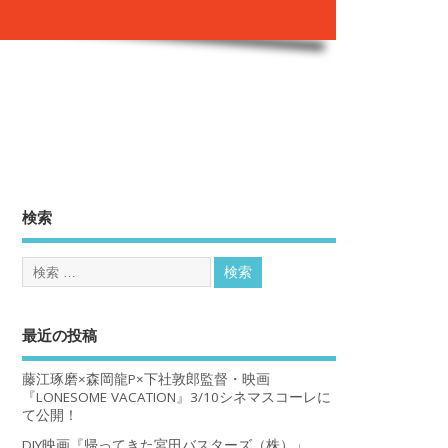
。
検索
最近の投稿
藤江琢磨×森岡龍P×下社敦郎監督・映画
『LONESOME VACATION』3/10シネマスコーレに
て公開！
DIY映画『帰ってきた宮田バスターズ（株）」