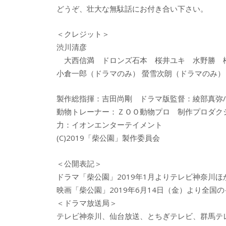
どうぞ、壮大な無駄話にお付き合い下さい。
＜クレジット＞
渋川清彦
大西信満 ドロンズ石本 桜井ユキ 水野勝 
小倉一郎（ドラマのみ） 螢雪次朗（ドラマのみ
製作総指揮：吉田尚剛 ドラマ版監督：綾部真弥
動物トレーナー：ＺＯＯ動物プロ 制作プロダク
力：イオンエンターテイメント
(C)2019「柴公園」製作委員会
＜公開表記＞
ドラマ「柴公園」2019年1月よりテレビ神奈川ほ
映画「柴公園」2019年6月14日（金）より全
＜ドラマ放送局＞
テレビ神奈川、仙台放送、とちぎテレビ、群馬テレ