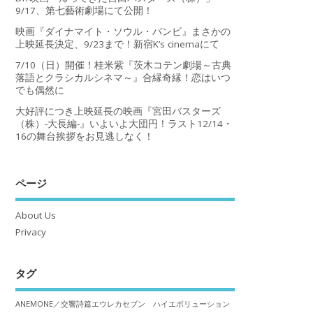
9/17、第七藝術劇場にて公開！
映画『ダイナマイト・ソウル・バンビ』まさかの
上映延長決定、9/23まで！新宿K’s cinemaにて
7/10（日）開催！桂米紫『茨木コテン劇場～古典
落語とクラシカルシネマ～』合縁奇縁！恋はいつ
でも偶然に
大好評につき上映延長の映画『宮田バスターズ
（株）-大長編-』いよいよ大団円！ラスト12/14・
16の舞台挨拶をお見逃しなく！
ページ
About Us
Privacy
タグ
ANEMONE／交響詩篇エウレカセブン ハイエボリューション