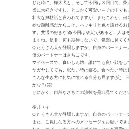
じた時に、樺太犬と、そして今回は３回目で、柴
当に大好きですし、とにかく可愛い～その中でも
壮大な無駄話と言われてますが、またこれが、何
妙な距離感だからこそ、ハッキリと色々話せるお
す。共通の好きな物(今回は柴犬)があると、人
ますね。是非、何も期待しないで、気楽に見てく
Q:たくさん犬が登場しますが、自身のパートナ
僕のパートナーはさちこです。
マイペースで、食いしん坊。誰にでも良い顔をし
ヤガヤしてても、眠たい時は寝る。食べたい時は
こんな生き方に何気に憧れる自分も居ます(笑)
かな？(笑)
とにかく、自然なさちこの演技を是非見てくださ
桜井ユキ
Q:たくさん犬が登場しますが、自身のパートナ
また、ご覧になる方へのメッセージをお願いでき
わたしのパートナーであるポチは、とても可愛い