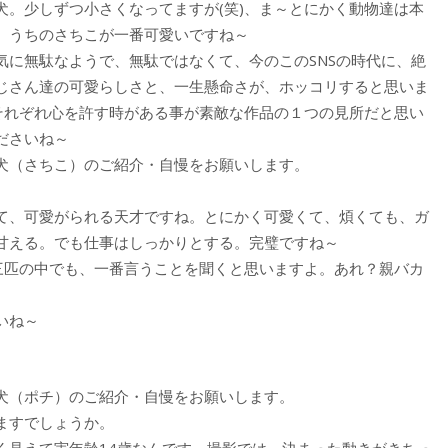
犬。少しずつ小さくなってますが(笑)、ま～とにかく動物達は本
、うちのさちこが一番可愛いですね～
気に無駄なようで、無駄ではなくて、今のこのSNSの時代に、絶
じさん達の可愛らしさと、一生懸命さが、ホッコリすると思いま
はそれぞれ心を許す時がある事が素敵な作品の１つの見所だと思い
ださいね～
ー犬（さちこ）のご紹介・自慢をお願いします。
て、可愛がられる天才ですね。とにかく可愛くて、煩くても、ガ
甘える。でも仕事はしっかりとする。完璧ですね～
 三匹の中でも、一番言うことを聞くと思いますよ。あれ？親バカ
いね～
ー犬（ポチ）のご紹介・自慢をお願いします。
ますでしょうか。
く見えて実年齢14歳なんです。撮影では、決まった動きがきちっ