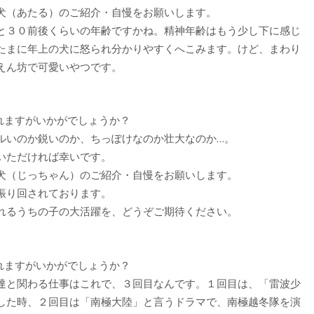
ー犬（あたる）のご紹介・自慢をお願いします。
と３０前後くらいの年齢ですかね。精神年齢はもう少し下に感じ
たまに年上の犬に怒られ分かりやすくへこみます。けど、まわり
えん坊で可愛いやつです。
れますがいかがでしょうか？
ルいのか鋭いのか、ちっぽけなのか壮大なのか…。
いただければ幸いです。
ー犬（じっちゃん）のご紹介・自慢をお願いします。
振り回されております。
れるうちの子の大活躍を、どうぞご期待ください。
れますがいかがでしょうか？
達と関わる仕事はこれで、３回目なんです。１回目は、「雷波少
した時、２回目は「南極大陸」と言うドラマで、南極越冬隊を演