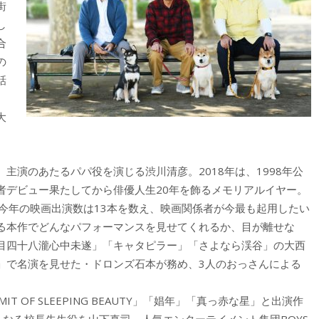
街
し
合
の
話
大
演のあたるパパ役を演じる渋川清彦。2018年は、1998年公
者デビュー果たしてから俳優人生20年を飾るメモリアルイヤー。
今年の映画出演数は13本を数え、映画関係者が今最も起用したい
る本作でどんなパフォーマンスを見せてくれるか、目が離せな
目四十八瀧心中未遂」「キャタピラー」「さよなら渓谷」の大西
」で名演を見せた・ドロンズ石本が務め、3人のおっさんによる
 OF SLEEPING BEAUTY」「娼年」「真っ赤な星」と出演作