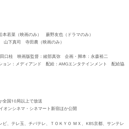
松本若菜（映画のみ） 蕨野友也（ドラマのみ）
） 山下真司 寺田農（映画のみ）
/田口桂 映画版監督：綾部真弥 企画・脚本：永森裕二
ション：メディアンド 配給：AMGエンタテインメント 配給協
か全国10局以上で放送
国のイオンシネマ・シネマート新宿ほか公開
ビ、テレ玉、チバテレ、ＴＯＫＹＯ ＭＸ、KBS京都、サンテレ