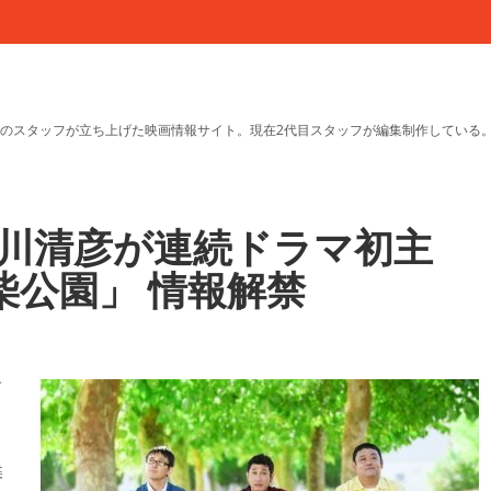
のスタッフが立ち上げた映画情報サイト。現在2代目スタッフが編集制作している
渋川清彦が連続ドラマ初主
柴公園」 情報解禁
ド
喋