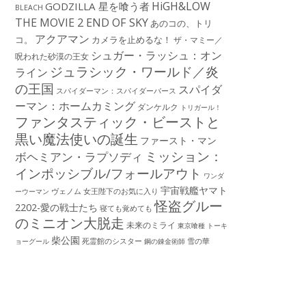
HiGH&LOW
GODZILLA 星を喰う者
BLEACH
THE MOVIE 2 END OF SKY
あのコの、トリ
アクアマン
コ。
カメラを止めるな！
ザ・マミー／
シュガー・ラッシュ：オン
呪われた砂漠の王女
ジュラシック・ワールド／炎
ライン
の王国
スパイダ
スパイダーマン：スパイダーバース
ーマン：ホームカミング
ダンケルク
トリガール！
ファンタスティック・ビーストと
黒い魔法使いの誕生
ファースト・マン
ミッション：
ボヘミアン・ラプソディ
インポッシブル/フォールアウト
ワンダ
宇宙戦艦ヤマト
ーウーマン
ヴェノム
女王陛下のお気に入り
怪盗グルー
2202-愛の戦士たち
寝ても覚めても
のミニオン大脱走
未来のミライ
東京喰種 トーキ
柴公園
死霊館のシスター
雪の華
ョーグール
鋼の錬金術師