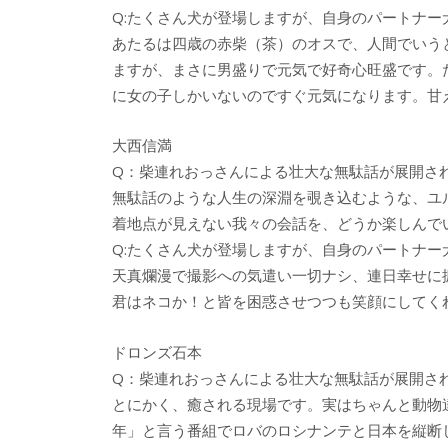
Q:たくさん犬が登場しますが、自身のパートナ
あたるは四歳の赤柴（茶）のオスで、人間でいう
ますが、まさに男盛りで元気で好奇心旺盛です。
に女の子しかいないのですぐ元気になります。甘
大西信満
Q：柴連れおっさんによる壮大な無駄話が展開さ
無駄話のような人生の深淵を覗き込むような、ユ
着地点が見えない我々の会話を、どうか楽しんで
Q:たくさん犬が登場しますが、自身のパートナ
天真爛漫で撮影への気遣い一切ナシ、連日幸せに
君はネコか！と皆を困惑させつつも笑顔にしてく
ドロンズ石本
Q：柴連れおっさんによる壮大な無駄話が展開さ
とにかく、癒される現場です。実はちゃんと動物
年」と言う番組でロバのロシナンテと日本を縦断