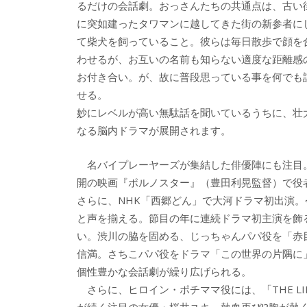
るだけの会話劇。おっさんたちの共通点は、古い
に突如建ったタワマンに越してきた街の新参者に
て柴犬を飼っていること。彼らは毎日散歩で顔を
わせるが、お互いの名前も知らない適度な距離感
お付き合い。が、故に普段思っている事を何でも
せる。
妙にレベルが高い無駄話を聞いているうちに、壮
なる脳内ドラマが展開されます。
名バイプレーヤーズが集結した俳優陣にも注目。主
開の映画『ポルノスター』（豊田利晃監督）で役
さらに、NHK「西郷どん」で大河ドラマ初出演。
と声を揃える。節目の年に連続ドラマ初主演を飾
い。渋川の脇を固める、じっちゃんパパ役を「赤
信満。さちこパパ役をドラマ「この世界の片隅に
個性豊かな会話劇が繰り広げられる。
さらに、ヒロイン・ポチママ役には、「THE LIMIT