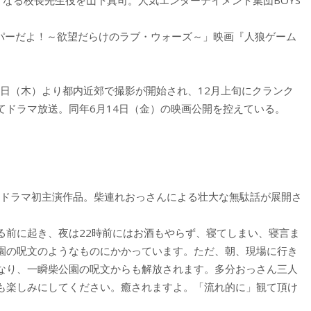
くなる校長先生役を山下真司。人気エンターテイメント集団BOYS
スパーだよ！～欲望だらけのラブ・ウォーズ～」映画『人狼ゲーム
日（木）より都内近郊で撮影が開始され、12月上旬にクランク
にてドラマ放送。同年6月14日（金）の映画公開を控えている。
連続ドラマ初主演作品。柴連れおっさんによる壮大な無駄話が展開さ
る前に起き、夜は22時前にはお酒もやらず、寝てしまい、寝言ま
園の呪文のようなものにかかっています。ただ、朝、現場に行き
なり、一瞬柴公園の呪文からも解放されます。多分おっさん三人
も楽しみにしてください。癒されますよ。「流れ的に」観て頂け