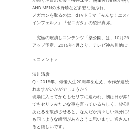
が続く注目の女優・桜井ユキ。熱血再び!?胸が熱
AND MENの水野勝など多彩な顔ぶれ。
メガホンを取るのは、dTVドラマ「みんな！エ
インフェルノ』『ゼニガタ』の綾部真弥。
究極の暇潰しコンテンツ「柴公園」は、10月26
アップ予定。2019年1月より、テレビ神奈川他
＜コメント＞
渋川清彦
Q：2018年、俳優人生20周年を迎え、今作が
れますがいかがでしょうか？
現場に入ってからもセリフに追われ、朝は日が昇
でもセリフみたいな事を言っているらしく、柴公
あたるを散歩させると、なんだか清々しい気分に
も同じような瞬間があるように思います。皆さん
ると嬉しいです。