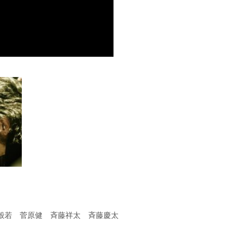
般若 菅原健 斉藤祥太 斉藤慶太