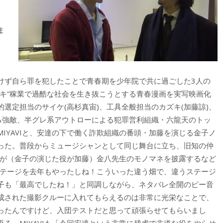
ま
けず自ら罪を犯したことで青春期を少年院で共に過ごした3人の
タキ”稼業で過酷な社会を生き抜こうとする青春漫画を実写映画化
選定担当のサイケ(高杉真宙)、工具全般担当のカズキ(加藤諒)、
かる強敵、半グレ系アウトローによる犯罪営利組織・六龍天のトッ
IYAVIと、安達の下で働く詐欺組織の番頭・加藤を演じる金子ノ
った。普段からミュージシャンとして同じ舞台に立ち、旧知の仲
VIが（金子の演じた役が加藤）金八先生のモノマネを披露するなど
にステージを去年もやったしね！こういった違う畑で、違うステージ
子も「最高でしたね！」と同調しながら、ネタバレ全開のピー音
成された撮影クルーに入れてもらえるのは非常に光栄なことで、
ったんですけど、入団テストだと思って頑張らせてもらいまし