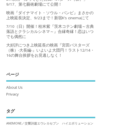
9/17、第七藝術劇場にて公開！
映画『ダイナマイト・ソウル・バンビ』まさかの
上映延長決定、9/23まで！新宿K’s cinemaにて
7/10（日）開催！桂米紫『茨木コテン劇場～古典
落語とクラシカルシネマ～』合縁奇縁！恋はいつ
でも偶然に
大好評につき上映延長の映画『宮田バスターズ
（株）-大長編-』いよいよ大団円！ラスト12/14・
16の舞台挨拶をお見逃しなく！
ページ
About Us
Privacy
タグ
ANEMONE／交響詩篇エウレカセブン ハイエボリューション