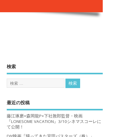
。
検索
最近の投稿
藤江琢磨×森岡龍P×下社敦郎監督・映画
『LONESOME VACATION』3/10シネマスコーレに
て公開！
DIY映画『帰ってきた宮田バスターズ（株）」