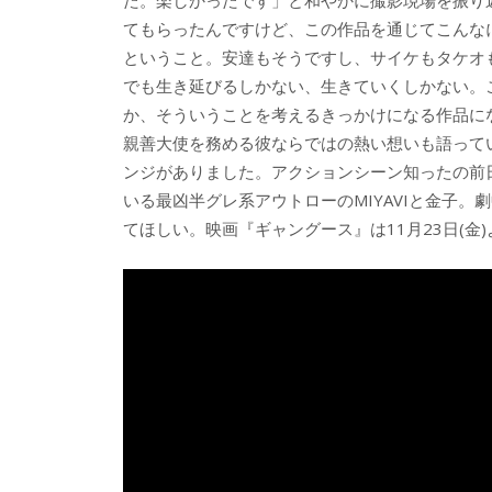
た。楽しかったです」と和やかに撮影現場を振り返
てもらったんですけど、この作品を通じてこんな
ということ。安達もそうですし、サイケもタケオ
でも生き延びるしかない、生きていくしかない。
か、そういうことを考えるきっかけになる作品にな
親善大使を務める彼ならではの熱い想いも語って
ンジがありました。アクションシーン知ったの前
いる最凶半グレ系アウトローのMIYAVIと金子
てほしい。映画『ギャングース』は11月23日(金