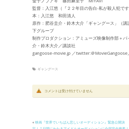
金子ノブアキ 篠田麻里子 MIYAVI
監督：入江悠（『２２年目の告白-私が殺人犯です
本：入江悠 和田清人
原作：肥谷圭介・鈴木大介「ギャングース」（講
下グループ
制作プロダクション：アミューズ映像制作部＋パイプラ
介・鈴木大介／講談社
gangoose-movie.jp ／twitter:＠MovieGangoo
ギャングース
コメントは受け付けていません
«
映画『世界でいちばん悲しいオーディション』緊急公開決
定！７日間にわたるアイドルオーディションに合宿完全密着！