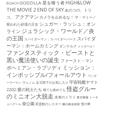
HiGH&LOW
GODZILLA 星を喰う者
BLEACH
THE MOVIE 2 END OF SKY
あのコの、トリ
アクアマン
コ。
カメラを止めるな！
ザ・マミー／
シュガー・ラッシュ：オン
呪われた砂漠の王女
ジュラシック・ワールド／炎
ライン
の王国
スパイダ
スパイダーマン：スパイダーバース
ーマン：ホームカミング
ダンケルク
トリガール！
ファンタスティック・ビーストと
黒い魔法使いの誕生
ファースト・マン
ミッション：
ボヘミアン・ラプソディ
インポッシブル/フォールアウト
ワンダ
宇宙戦艦ヤマト
ーウーマン
ヴェノム
女王陛下のお気に入り
怪盗グルー
2202-愛の戦士たち
寝ても覚めても
のミニオン大脱走
未来のミライ
東京喰種 トーキ
柴公園
死霊館のシスター
雪の華
ョーグール
鋼の錬金術師