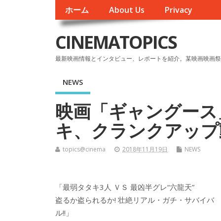
ホーム
About Us
Privacy
CINEMATOPICS
最新映画情報とインタビュー、レポートを紹介。某映画映画祭
NEWS
映画「ギャングース」
キ、クランクアップ
topics@cinema
2018年11月19日
NEWS
「最弱タタキ3人 ＶＳ 最凶半グレ“六龍天”
盗るか盗られるか! 壮絶リアル・ガチ・サバイバ
ル!!」