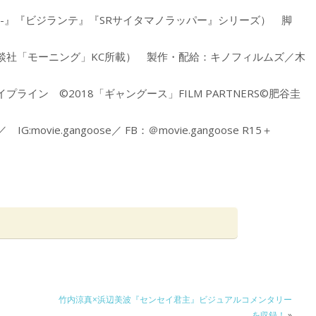
-』『ビジランテ』『SRサイタマノラッパー』シリーズ） 脚
談社「モーニング」KC所載） 製作・配給：キノフィルムズ／木
イン ©2018「ギャングース」FILM PARTNERS©肥谷圭
se／ IG:movie.gangoose／ FB：＠movie.gangoose R15＋
竹内涼真×浜辺美波『センセイ君主』ビジュアルコメンタリー
を収録！
»