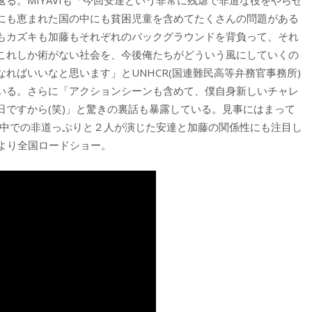
る。MIYAVIも「今回安達という非常に残虐で非道な役をやらせ
にも恵まれた国の中にも貧困児童を含めてたくさんの問題がある
もカズキも加藤もそれぞれのバックグラウンドを背負って、それ
これしか術がない社会を、今後俺たちがどういう風にしていくの
ればいいなと思います」とUNHCR(国連難民高等弁務官事務所)
いる。さらに「アクションシーンも含めて、僕自身新しいチャレ
日ですから(笑)」と驚きの裏話も暴露している。見事にはまって
。劇中での非道っぷりと２人が演じた安達と加藤の関係性にも注目し
)より全国ロードショー。