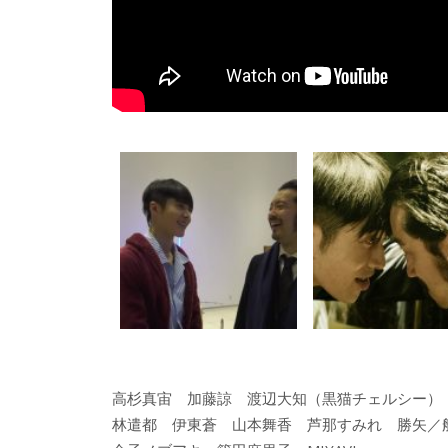
高杉真宙 加藤諒 渡辺大知（黒猫チェルシー）
林遣都 伊東蒼 山本舞香 芦那すみれ 勝矢／