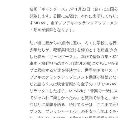
映画『ギャングース』が11月23日（金）に全国公
開致します。公開に先駆け、本作に出演しており
すMIYAVI、金子ノブアキのクランクアップコメン
ト動画が解禁となります。
幼い頃に親からの虐待に遭い、ろくに学校にも行
少年たちが、犯罪集団だけを標的とする窃盗“タ
した映画『ギャングース』。本作で情報収集・標的
車両・機動担当のタケオ(渡辺大知)に立ちはだ
プに君臨する安達を怪演する、世界的ギタリストM
ブアキのクランクアップコメント動画が解禁とな
だと語る２人は映像冒頭から金子のフリでMIYA
リラックスした様子。MIYAVIは「音楽で一緒
でジャムれて楽しかったね」と笑顔で語ると、金
混じりに感想を語る。続けて金子は「ここまで完
プラス、プレッシャーも少しの不安も心地よくあ