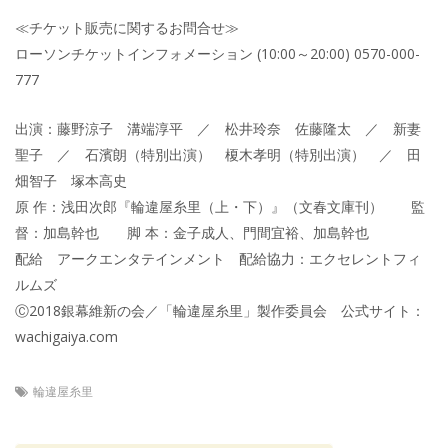
≪チケット販売に関するお問合せ≫
ローソンチケットインフォメーション (10:00～20:00) 0570-000-
777
出演：藤野涼子 溝端淳平 ／ 松井玲奈 佐藤隆太 ／ 新妻
聖子 ／ 石濱朗（特別出演） 榎木孝明（特別出演） ／ 田
畑智子 塚本高史
原 作：浅田次郎『輪違屋糸里（上・下）』（文春文庫刊） 監
督：加島幹也 脚 本：金子成人、門間宜裕、加島幹也
配給 アークエンタテインメント 配給協力：エクセレントフィ
ルムズ
Ⓒ2018銀幕維新の会／「輪違屋糸里」製作委員会 公式サイト：
wachigaiya.com
輪違屋糸里