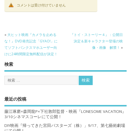
コメントは受け付けていません
«
大ヒット映画『カメラを止める
『トイ・ストーリー４』：公開日
な！』DVD発売記念「GYAO!」に
決定＆新キャラクター登場の映
てソフトバンクスマホユーザー向
像・画像 解禁！
»
けに24時間限定無料配信が決定！
検索
最近の投稿
藤江琢磨×森岡龍P×下社敦郎監督・映画『LONESOME VACATION』
3/10シネマスコーレにて公開！
DIY映画『帰ってきた宮田バスターズ（株）」9/17、第七藝術劇場
にて公開！