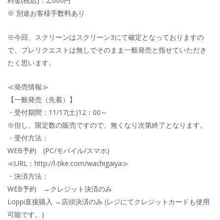
料金(税込)：2,000円
※ 別途お客様手数料あり
※今回、スクリーンはスクリーン3にて確定となっておりますの
で、プレリクエストは無しでそのまま一般発売と指せていただき
たく思います。
≪発売情報≫
【一般発売（先着）】
・受付期間：11/17(土)12：00～
※但し、限定数の販売ですので、無くなり次第終了となります。
・受付方法：
WEB予約 (PC/モバイル/スマホ)
≪URL：http://l-tike.com/wachigaiya≫
・決済方法：
WEB予約 →クレジット決済のみ
Loppi直接購入 →店頭決済のみ (レジにてクレジットカードも使用
可能です。)