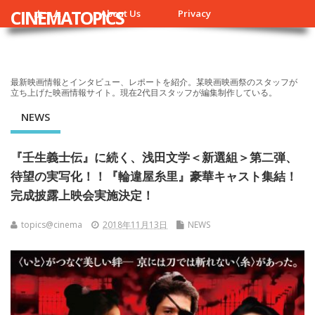
CINEMATOPICS
ホーム
About Us
Privacy
最新映画情報とインタビュー、レポートを紹介。某映画映画祭のスタッフが
立ち上げた映画情報サイト。現在2代目スタッフが編集制作している。
NEWS
『壬生義士伝』に続く、浅田文学＜新選組＞第二弾、
待望の実写化！！『輪違屋糸里』豪華キャスト集結！
完成披露上映会実施決定！
topics@cinema
2018年11月13日
NEWS