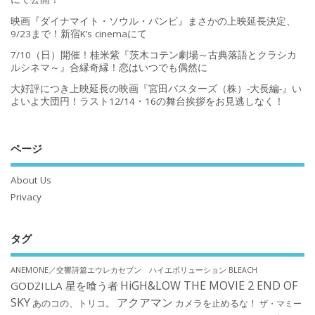
映画『ダイナマイト・ソウル・バンビ』まさかの上映延長決定、
9/23まで！新宿K’s cinemaにて
7/10（日）開催！桂米紫『茨木コテン劇場～古典落語とクラシカ
ルシネマ～』合縁奇縁！恋はいつでも偶然に
大好評につき上映延長の映画『宮田バスターズ（株）-大長編-』い
よいよ大団円！ラスト12/14・16の舞台挨拶をお見逃しなく！
ページ
About Us
Privacy
タグ
ANEMONE／交響詩篇エウレカセブン ハイエボリューション
BLEACH
HiGH&LOW THE MOVIE 2 END OF
GODZILLA 星を喰う者
SKY
アクアマン
あのコの、トリコ。
カメラを止めるな！
ザ・マミー