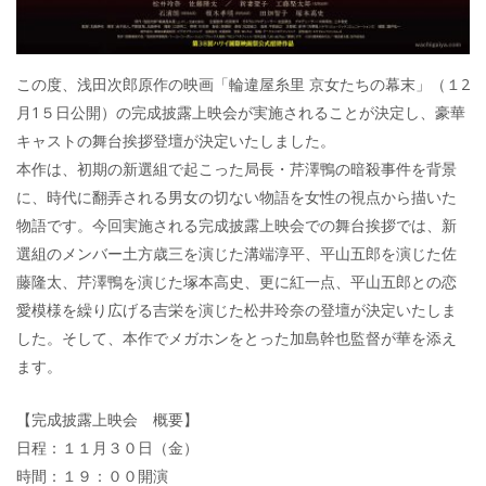
この度、浅田次郎原作の映画「輪違屋糸里 京女たちの幕末」（１2
月1５日公開）の完成披露上映会が実施されることが決定し、豪華
キャストの舞台挨拶登壇が決定いたしました。
本作は、初期の新選組で起こった局長・芹澤鴨の暗殺事件を背景
に、時代に翻弄される男女の切ない物語を女性の視点から描いた
物語です。今回実施される完成披露上映会での舞台挨拶では、新
選組のメンバー土方歳三を演じた溝端淳平、平山五郎を演じた佐
藤隆太、芹澤鴨を演じた塚本高史、更に紅一点、平山五郎との恋
愛模様を繰り広げる吉栄を演じた松井玲奈の登壇が決定いたしま
した。そして、本作でメガホンをとった加島幹也監督が華を添え
ます。
【完成披露上映会 概要】
日程：１１月３０日（金）
時間：１９：００開演