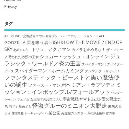
Privacy
タグ
ANEMONE／交響詩篇エウレカセブン ハイエボリューション
BLEACH
HiGH&LOW THE MOVIE 2 END OF
GODZILLA 星を喰う者
SKY
アクアマン
あのコの、トリコ。
カメラを止めるな！
ザ・マミー
ジュ
シュガー・ラッシュ：オンライン
／呪われた砂漠の王女
ラシック・ワールド／炎の王国
スパイダーマン：スパイダー
スパイダーマン：ホームカミング
ダンケルク
バース
トリガール！
ファンタスティック・ビーストと黒い魔法使
いの誕生
ミ
ボヘミアン・ラプソディ
ファースト・マン
ッション：インポッシブル/フォールアウト
ワンダー
宇宙戦艦ヤマト2202-愛の戦士た
ウーマン
ヴェノム
女王陛下のお気に入り
怪盗グルーのミニオン大脱走
ち
未来のミ
寝ても覚めても
柴公園
ライ
死霊館のシスター
雪の華
東京喰種 トーキョーグール
鋼の錬金術師