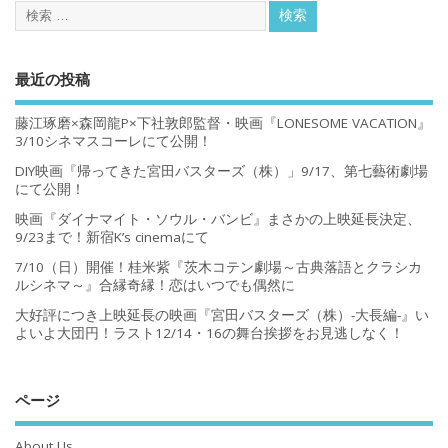
最近の投稿
藤江琢磨×森岡龍P×下社敦郎監督・映画『LONESOME VACATION』
3/10シネマスコーレにて公開！
DIY映画『帰ってきた宮田バスターズ（株）」9/17、第七藝術劇場
にて公開！
映画『ダイナマイト・ソウル・バンビ』まさかの上映延長決定、
9/23まで！新宿K’s cinemaにて
7/10（日）開催！桂米紫『茨木コテン劇場～古典落語とクラシカ
ルシネマ～』合縁奇縁！恋はいつでも偶然に
大好評につき上映延長の映画『宮田バスターズ（株）-大長編-』い
よいよ大団円！ラスト12/14・16の舞台挨拶をお見逃しなく！
ページ
About Us