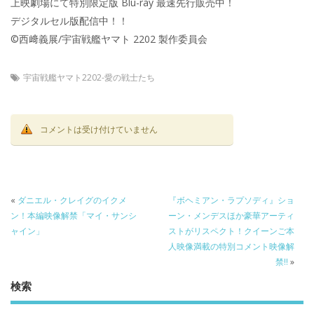
上映劇場にて特別限定版 Blu-ray 最速先行販売中！
デジタルセル版配信中！！
©西﨑義展/宇宙戦艦ヤマト 2202 製作委員会
宇宙戦艦ヤマト2202-愛の戦士たち
コメントは受け付けていません
«
ダニエル・クレイグのイクメ
『ボヘミアン・ラプソディ』ショ
ン！本編映像解禁「マイ・サンシ
ーン・メンデスほか豪華アーティ
ャイン」
ストがリスペクト！クイーンご本
人映像満載の特別コメント映像解
禁!!
»
検索