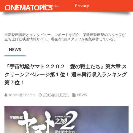
CINEMATOPICS
ホーム
About Us
Privacy
最新映画情報とインタビュー、レポートを紹介。某映画映画祭のスタッフが
立ち上げた映画情報サイト。現在2代目スタッフが編集制作している。
NEWS
『宇宙戦艦ヤマト２２０２ 愛の戦士たち』第六章 ス
クリーンアベレージ第１位！ 週末興行収入ランキング
第７位！
topics@cinema
2018年11月7日
NEWS