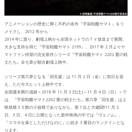
アニメーションの歴史に輝く不朽の名作『宇宙戦艦ヤマト』をリ
メイクし、2012 年から
2014 年に渡り、劇場上映から全国ネットでのＴＶ放送まで展開、
大きな支持を得た『宇宙戦艦ヤマト 2199』。2017 年 2 月よりヤ
マトファン待望の完全新作シリーズ『宇宙戦艦ヤマト 2202 愛の戦
士たち』全七章が順次劇場上映中。
シリーズ第六章となる「回生篇」は 11 月 2 日（金）に初日を迎
え、ただ今大ヒット上映中です。
全国週末興行成績＜2018 年 11 月 3 日(土)～11 月 4 日（日）＞で
は、『宇宙戦艦ヤマト2202 愛の戦士たち』第六章「回生篇」は上
映規模３５館の小規模でありながら、第７位と大健闘‼11 月 2
日、3 日、4 日に公開となった新作映画の中では『ヴェノム』、
『スマホを落としただけなのに』に続き 3 番目のランクインとな
ります。