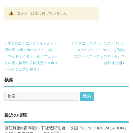
コメントは受け付けていません
«
マカロニ・エンタテインメント
ディズニースター、ロス・リンチ
傑作選 ＜爆走カーチェイス編＞
＆オリヴィア・ホルト が熱唱
『マッドライダー』＆『フェラー
『ステータス・アップデート』本
リの鷹』待望の公開決定！＆ポス
編映像公開
»
タービジュアル解禁！
検索
最近の投稿
藤江琢磨×森岡龍P×下社敦郎監督・映画『LONESOME VACATION』