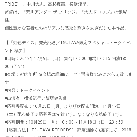
TRIBE） 、中川大志、高杉真宙、横浜流星。
監督は、『荒川アンダー ザ ブリッジ』『大人ドロップ』の飯塚
健。
個性豊かな若者たちのリアルな感覚と輝きを紡ぎだした本作品。
【『虹色デイズ』発売記念／TSUTAYA限定スペシャルトークイベ
ント 概要】
■日時：2018年12月9日（日） 集合17：00 開場17：15 開演18:：
00（予定）
■会場：都内某所 ※会場の詳細は、ご当選者様のみにお伝え致しま
す
■内容：トークイベント
■出演者：横浜流星／飯塚健監督
■応募券配布：10月29日（月）より順次配布開始、11月17日
（土）配布終了※応募券は先着です。なくなり次第終了です。
■応募期間：10月29日（月）10：00～11月18日（日）23：59
【応募方法】 TSUTAYA RECORDS(一部店舗除く)店頭にて、2018