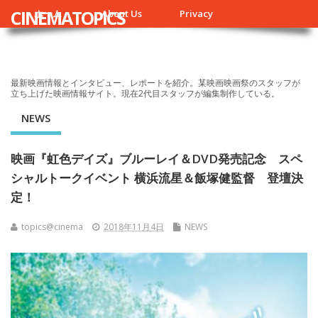
CINEMATOPICS
ホーム
About Us
Privacy
最新映画情報とインタビュー、レポートを紹介。某映画映画祭のスタッフが
立ち上げた映画情報サイト。現在2代目スタッフが編集制作している。
NEWS
映画『虹色デイズ』ブルーレイ＆DVD発売記念 スペ
シャルトークイベント 横浜流星＆飯塚健監督 登壇決
定！
topics@cinema
2018年11月4日
NEWS