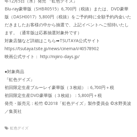
年12月5日（水）発売 『虹色デイズ』
Blu-ray豪華版（SHBR0515）6,700円（税抜）または、DVD豪華
版（DASH0017）5,800円（税抜）をご予約時に全額予約内金いた
だきましたお客様の中から抽選で、上記イベントへご招待いたし
ます。（通常版は応募抽選対象外です）
対象店舗など詳細はこちら➡TSUTAYA公式サイト
https://tsutaya.tsite.jp/news/cinema/i/40578902
映画公式サイト： http://nijiiro-days.jp/
●対象商品
『虹色デイズ』
初回限定生産ブルーレイ豪華版（３枚組）：6,700円＋税
初回限定生産DVD豪華版（３枚組）：5,800円＋税
発売・販売元：松竹 ©2018「虹色デイズ」製作委員会 ©水野美波
／集英社
虹色デイズ