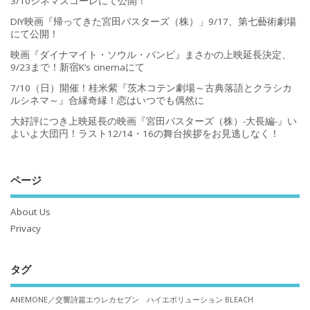
3/10シネマスコーレにて公開！
DIY映画『帰ってきた宮田バスターズ（株）」9/17、第七藝術劇場
にて公開！
映画『ダイナマイト・ソウル・バンビ』まさかの上映延長決定、
9/23まで！新宿K’s cinemaにて
7/10（日）開催！桂米紫『茨木コテン劇場～古典落語とクラシカ
ルシネマ～』合縁奇縁！恋はいつでも偶然に
大好評につき上映延長の映画『宮田バスターズ（株）-大長編-』い
よいよ大団円！ラスト12/14・16の舞台挨拶をお見逃しなく！
ページ
About Us
Privacy
タグ
ANEMONE／交響詩篇エウレカセブン ハイエボリューション
BLEACH