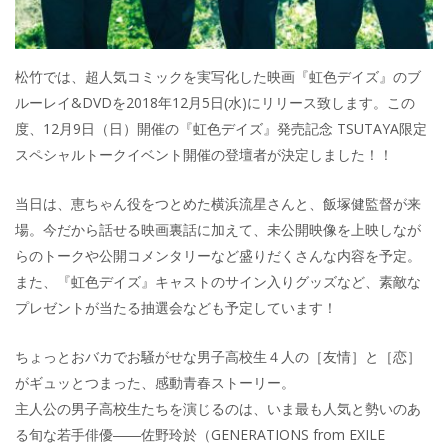
松竹では、超人気コミックを実写化した映画『虹色デイズ』のブ
ルーレイ&DVDを2018年12月5日(水)にリリース致します。この
度、12月9日（日）開催の『虹色デイズ』発売記念 TSUTAYA限定
スペシャルトークイベント開催の登壇者が決定しました！！
当日は、恵ちゃん役をつとめた横浜流星さんと、飯塚健監督が来
場。今だから話せる映画裏話に加えて、未公開映像を上映しなが
らのトークや公開コメンタリーなど盛りだくさんな内容を予定。
また、『虹色デイズ』キャストのサイン入りグッズなど、素敵な
プレゼントが当たる抽選会なども予定しています！
ちょっとおバカでお騒がせな男子高校生４人の［友情］と［恋］
がギュッとつまった、感動青春ストーリー。
主人公の男子高校生たちを演じるのは、いま最も人気と勢いのあ
る旬な若手俳優――佐野玲於（GENERATIONS from EXILE