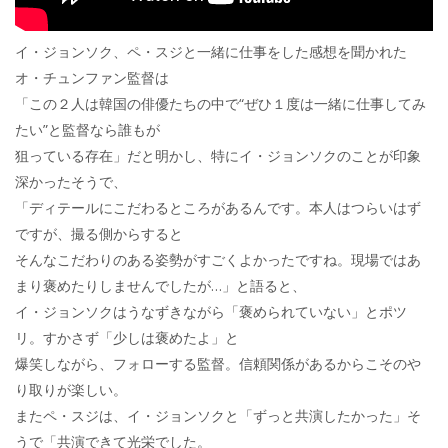
イ・ジョンソク、ペ・スジと一緒に仕事をした感想を聞かれた
オ・チュンファン監督は
「この２人は韓国の俳優たちの中で“ぜひ１度は一緒に仕事してみ
たい”と監督なら誰もが
狙っている存在」だと明かし、特にイ・ジョンソクのことが印象
深かったそうで、
「ディテールにこだわるところがあるんです。本人はつらいはず
ですが、撮る側からすると
そんなこだわりのある姿勢がすごくよかったですね。現場ではあ
まり褒めたりしませんでしたが…」と語ると、
イ・ジョンソクはうなずきながら「褒められていない」とポツ
リ。すかさず「少しは褒めたよ」と
爆笑しながら、フォローする監督。信頼関係があるからこそのや
り取りが楽しい。
またペ・スジは、イ・ジョンソクと「ずっと共演したかった」そ
うで「共演できて光栄でした。