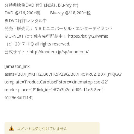
分特典映像DVD 付】(お試しBlu-ray 付)
DVD 各\16,200+税 Blu-ray 各\18,200+税
※DVD好評レンタル中
発売・販売元：ＮＢＣユニバーサル・エンターテイメント
※U-NEXT にて独占先行配信中！ https://bit.ly/2KWmiit
（c）2017. iHQ all rights reserved.
公式サイト：http://kandera.jp/sp/ananemu/
[amazon_link
asins=’B07FJYKFHZ,B07FK5PZ9G,B07FK5PRCZ,B07FJYKJGG’
template=’ProductCarousel’ store=’cinematopicso-22′
marketplace=’JP’ link_id=’e67b3b2d-dd09-11e8-8eef-
6129e3aff114′]
コメントは受け付けていません