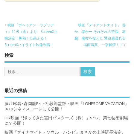
«
映画『ボヘミアン・ラプソデ
映画『デイアンドナイト』 善
ィ』11/9（金）より、ScreenX上
か、悪かー それぞれの苦悩、葛
映決定！胸熱！心高ぶる！
藤、咆哮を捉えた 緊迫感溢れる
ScreenXハイライト映像到着！
場面写真、一挙解禁！！
»
検索
最近の投稿
藤江琢磨×森岡龍P×下社敦郎監督・映画『LONESOME VACATION』
3/10シネマスコーレにて公開！
DIY映画『帰ってきた宮田バスターズ（株）」9/17、第七藝術劇場
にて公開！
映画『ダイナマイト・ソウル・バンビ』まさかの上映延長決定、