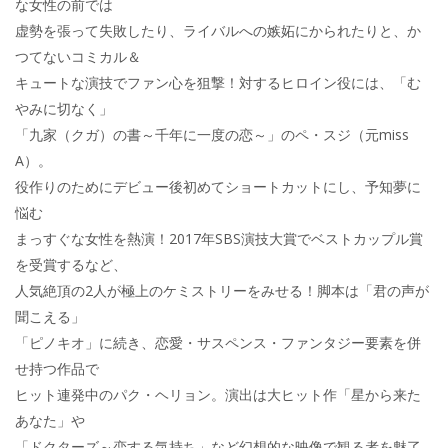
な女性の前では
虚勢を張って失敗したり、ライバルへの嫉妬にかられたりと、か
つてないコミカル＆
キュートな演技でファン心を狙撃！対するヒロイン役には、「む
やみに切なく」
「九家（クガ）の書～千年に一度の恋～」のペ・スジ（元miss
A）。
役作りのためにデビュー後初めてショートカットにし、予知夢に
悩む
まっすぐな女性を熱演！2017年SBS演技大賞でベストカップル賞
を受賞するなど、
人気絶頂の2人が極上のケミストリーをみせる！脚本は「君の声が
聞こえる」
「ピノキオ」に続き、恋愛・サスペンス・ファンタジー要素を併
せ持つ作品で
ヒット連発中のパク・ヘリョン。演出は大ヒット作「星から来た
あなた」や
「ドクターズ～恋する気持ち」など幻想的な映像で観る者を魅了