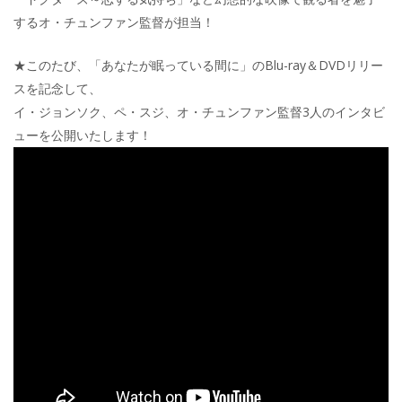
するオ・チュンファン監督が担当！
★このたび、「あなたが眠っている間に」のBlu-ray＆DVDリリー
スを記念して、
イ・ジョンソク、ペ・スジ、オ・チュンファン監督3人のインタビ
ューを公開いたします！