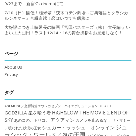
9/23まで！新宿K’s cinemaにて
7/10（日）開催！桂米紫『茨木コテン劇場～古典落語とクラシカ
ルシネマ～』合縁奇縁！恋はいつでも偶然に
大好評につき上映延長の映画『宮田バスターズ（株）-大長編-』い
よいよ大団円！ラスト12/14・16の舞台挨拶をお見逃しなく！
ページ
About Us
Privacy
タグ
ANEMONE／交響詩篇エウレカセブン ハイエボリューション
BLEACH
HiGH&LOW THE MOVIE 2 END OF
GODZILLA 星を喰う者
SKY
アクアマン
あのコの、トリコ。
カメラを止めるな！
ザ・マミー
ジュ
シュガー・ラッシュ：オンライン
／呪われた砂漠の王女
ラシック・ワールド／炎の王国
スパイダーマン：スパイダー