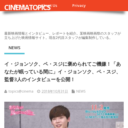
CINEMATOPICS
ホーム
About Us
Privacy
最新映画情報とインタビュー、レポートを紹介。某映画映画祭のスタッフが
立ち上げた映画情報サイト。現在2代目スタッフが編集制作している。
NEWS
イ・ジョンソク、ペ・スジに褒められてご機嫌！「あ
なたが眠っている間に」イ・ジョンソク、ペ・スジ、
監督3人のインタビューを公開！
topics@cinema
2018年10月31日
NEWS