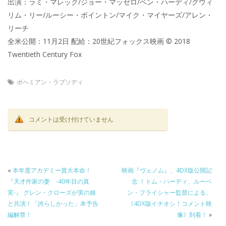
出演：ラミ・マレック/ジョー・マッゼロ/ベン・ハーディ/グウィ
リム・リー/ルーシー・ボイントン/マイク・マイヤーズ/アレン・
リーチ
全米公開：11月2日 配給：20世紀フォックス映画 © 2018
Twentieth Century Fox
ボヘミアン・ラプソディ
コメントは受け付けていません
«
本年度アカデミー賞大本命！
映画『ヴェノム』、4DX版公開記
『天才作家の妻 -40年目の真
念 ！トム・ハーディ、ルーベ
実-』 グレン・クローズが実の娘
ン・フライシャー監督による、
と共演！「誇らしかった」本予告
《4DX版イチオシ！コメント映
編解禁！
像》到着！
»