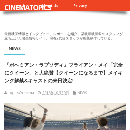
CINEMATOPICS
ホーム
About Us
Privacy
最新映画情報とインタビュー、レポートを紹介。某映画映画祭のスタッフが
立ち上げた映画情報サイト。現在2代目スタッフが編集制作している。
NEWS
『ボヘミアン・ラプソディ』ブライアン・メイ「完全
にクイーン」と大絶賛【クイーンになるまで】メイキ
ング解禁&キャストの来日決定!!
topics@cinema
2018年10月30日
NEWS