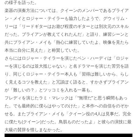
の様子を語った。
楽器の演奏方法については、クイーンのメンバーであるブライア
ン・メイとロジャー・テイラーも協力したようで、グウィリム・
リーは「リードギターはお遊び程度のギターとは別次元のスキル
だった。ブライアンが教えてくれたんだ」と語り、練習シーンと
共にブライアン・メイも「熱心に練習していたよ、映像を見たら
本当に自分に見えた」と称賛していた。
さらにはロジャー・テイラーを演じたベン・ハーディは「ロジャ
ーを演じるのは並大抵じゃない」と名ドラマーを演じた苦労を語
り、同じくロジャー・テイラー本人も「習得は難しいから、らし
く見えるコツを教えた」と冗談ぽく語ると、すかさずブライアン
が「難しいの？」とツッコミを入れる一幕も。
フレディを演じたラミ・マレックは「“無理だ”と思う瞬間もあっ
た。でも最終的に僕らはやってのけた」と本作への自信をのぞか
せる。またブライアン・メイも「クイーン役の4人は見事だ。完全
に僕たち(クイーン)だった。鳥肌ものだったよ」と彼らの演技に最
大級の賛辞を惜しまなかった。