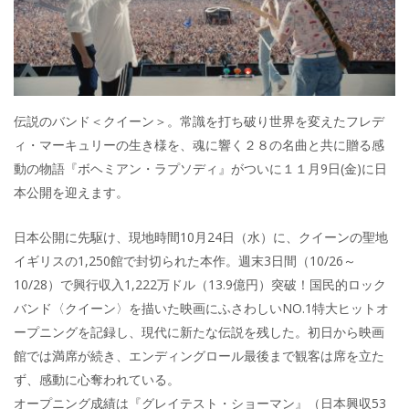
伝説のバンド＜クイーン＞。常識を打ち破り世界を変えたフレデ
ィ・マーキュリーの生き様を、魂に響く２８の名曲と共に贈る感
動の物語『ボヘミアン・ラプソディ』がついに１１月9日(金)に日
本公開を迎えます。
日本公開に先駆け、現地時間10月24日（水）に、クイーンの聖地
イギリスの1,250館で封切られた本作。週末3日間（10/26～
10/28）で興行収入1,222万ドル（13.9億円）突破！国民的ロック
バンド〈クイーン〉を描いた映画にふさわしいNO.1特大ヒットオ
ープニングを記録し、現代に新たな伝説を残した。初日から映画
館では満席が続き、エンディングロール最後まで観客は席を立た
ず、感動に心奪われている。
オープニング成績は『グレイテスト・ショーマン』（日本興収53