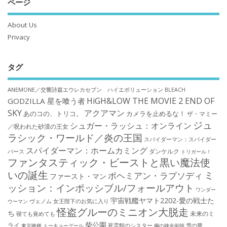
ページ
About Us
Privacy
タグ
ANEMONE／交響詩篇エウレカセブン ハイエボリューション
BLEACH
HiGH&LOW THE MOVIE 2 END OF
GODZILLA 星を喰う者
SKY
アクアマン
あのコの、トリコ。
カメラを止めるな！
ザ・マミー
ジュ
シュガー・ラッシュ：オンライン
／呪われた砂漠の王女
ラシック・ワールド／炎の王国
スパイダーマン：スパイダー
スパイダーマン：ホームカミング
ダンケルク
バース
トリガール！
ファンタスティック・ビーストと黒い魔法使
いの誕生
ミ
ボヘミアン・ラプソディ
ファースト・マン
ッション：インポッシブル/フォールアウト
ワンダー
宇宙戦艦ヤマト2202-愛の戦士た
ウーマン
ヴェノム
女王陛下のお気に入り
怪盗グルーのミニオン大脱走
ち
未来のミ
寝ても覚めても
柴公園
ライ
死霊館のシスター
雪の華
東京喰種 トーキョーグール
鋼の錬金術師