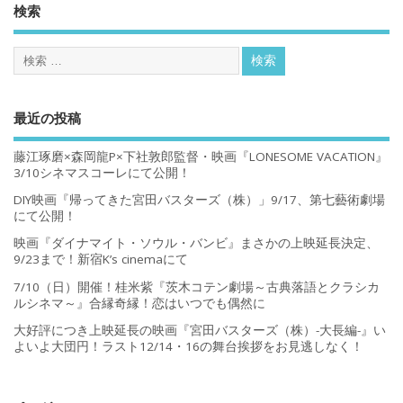
検索
最近の投稿
藤江琢磨×森岡龍P×下社敦郎監督・映画『LONESOME VACATION』
3/10シネマスコーレにて公開！
DIY映画『帰ってきた宮田バスターズ（株）」9/17、第七藝術劇場
にて公開！
映画『ダイナマイト・ソウル・バンビ』まさかの上映延長決定、
9/23まで！新宿K’s cinemaにて
7/10（日）開催！桂米紫『茨木コテン劇場～古典落語とクラシカ
ルシネマ～』合縁奇縁！恋はいつでも偶然に
大好評につき上映延長の映画『宮田バスターズ（株）-大長編-』い
よいよ大団円！ラスト12/14・16の舞台挨拶をお見逃しなく！