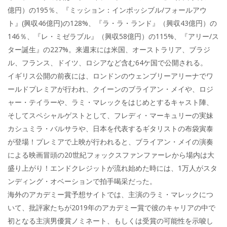
億円）の195％、『ミッション：インポッシブル/フォールアウ
ト』(興収46億円)の128%、『ラ・ラ・ランド』（興収43億円）の
146％、『レ・ミゼラブル』（興収58億円）の115%、『アリー/ス
ター誕生』の227%。来週末には米国、オーストラリア、ブラジ
ル、フランス、ドイツ、ロシアなど含む64ケ国で公開される。
イギリス公開の前夜には、ロンドンのウェンブリーアリーナでワ
ールドプレミアが行われ、クイーンのブライアン・メイや、ロジ
ャー・テイラーや、ラミ・マレックをはじめとするキャスト陣、
そしてスペシャルゲストとして、フレディ・マーキュリーの実妹
カシュミラ・バルサラや、日本を代表するギタリストの布袋寅泰
が登場！プレミアで上映が行われると、ブライアン・メイの演奏
による映画冒頭の20世紀フォックスファンファーレから場内は大
盛り上がり！エンドクレジットが流れ始めた時には、1万人がスタ
ンディング・オベーションで拍手喝采だった。
海外のアカデミー賞予想サイトでは、主演のラミ・マレックにつ
いて、批評家たちが2019年のアカデミー賞で彼のキャリアの中で
初となる主演男優賞ノミネート、もしくは受賞の可能性を示唆し