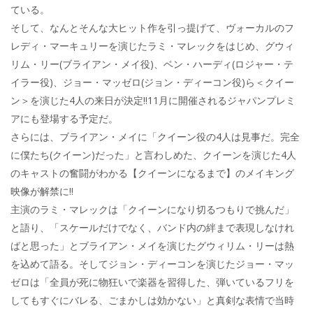
ている。
そして、なんとそんな大ヒット作を引っ提げて、ヴォーカルのフ
レディ・マーキュリーを演じたラミ・マレックをはじめ、グウィ
リム・リー(ブライアン・メイ役)、ベン・ハーディ(ロジャー・テ
イラー役)、ジョー・マッゼロ(ジョン・ディーコン役)ら＜クイー
ン＞を演じた4人の来日が決定!!11月に開催されるジャパンプレミ
アにも登場する予定だ。
さらには、ブライアン・メイに「クイーン役の4人は見事だ。完全
に僕たち(クイーン)だった」と言わしめた、クイーンを演じた4人
のキャストの奮闘がわかる【クイーンになるまで】のメイキング
映像が解禁に!!
主演のラミ・マレックは「クイーンになり切るつもりで挑んだ」
と語り、「スケールだけでなく、バンド内の絆まで表現しなけれ
ばと思った」とブライアン・メイを演じたグウィリム・リーは熱
を込めて語る。そしてジョン・ディーコンを演じたジョー・マッ
ゼロは「全員が死に物狂いで楽器を習得した、弾いているフリを
してもすぐにバレる、ごまかしは効かない」と真剣な表情で当時