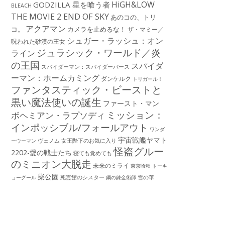
HiGH&LOW
GODZILLA 星を喰う者
BLEACH
THE MOVIE 2 END OF SKY
あのコの、トリ
アクアマン
コ。
カメラを止めるな！
ザ・マミー／
シュガー・ラッシュ：オン
呪われた砂漠の王女
ジュラシック・ワールド／炎
ライン
の王国
スパイダ
スパイダーマン：スパイダーバース
ーマン：ホームカミング
ダンケルク
トリガール！
ファンタスティック・ビーストと
黒い魔法使いの誕生
ファースト・マン
ミッション：
ボヘミアン・ラプソディ
インポッシブル/フォールアウト
ワンダ
宇宙戦艦ヤマト
ーウーマン
ヴェノム
女王陛下のお気に入り
怪盗グルー
2202-愛の戦士たち
寝ても覚めても
のミニオン大脱走
未来のミライ
東京喰種 トーキ
柴公園
死霊館のシスター
雪の華
ョーグール
鋼の錬金術師