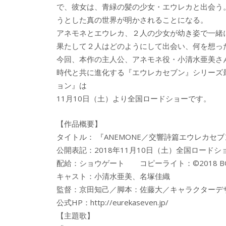
で、彼女は、青緑の髪の少女・エウレカと出会う
うとした真の世界が明かされることになる。
アネモネとエウレカ、２人の少女が幼き姿で一緒
果たして２人はどのようにして出会い、何を想っ
今回、本作の主人公、アネモネ役・小清水亜美さ
時代と共に進化する『エウレカセブン』シリーズ最
ョン』は
11月10日（土）より全国ロードショーです。
【作品概要】
タイトル： 『ANEMONE／交響詩篇エウレカセ
公開表記：2018年11月10日（土）全国ロードシ
配給：ショウゲート コピーライト：©2018 BONES/P
キャスト：小清水亜美、名塚佳織
監督：京田知己／脚本：佐藤大／キャラクターデ
公式HP：http://eurekaseven.jp/
【主題歌】