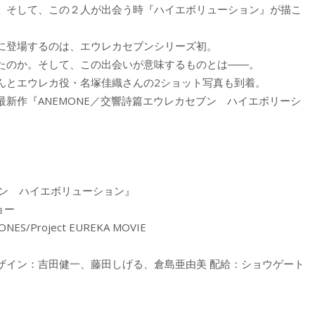
。そして、この２人が出会う時『ハイエボリューション』が描こ
に登場するのは、エウレカセブンシリーズ初。
たのか。そして、この出会いが意味するものとは――。
んとエウレカ役・名塚佳織さんの2ショット写真も到着。
新作『ANEMONE／交響詩篇エウレカセブン ハイエボリーシ
ブン ハイエボリューション』
ョー
roject EUREKA MOVIE
ザイン：吉田健一、藤田しげる、倉島亜由美 配給：ショウゲート