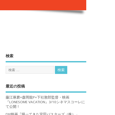
。
検索
最近の投稿
藤江琢磨×森岡龍P×下社敦郎監督・映画
『LONESOME VACATION』3/10シネマスコーレに
て公開！
DIY映画『帰ってきた宮田バスターズ（株）」