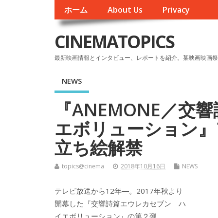
ホーム
About Us
Privacy
CINEMATOPICS
最新映画情報とインタビュー、レポートを紹介。某映画映画祭
NEWS
『ANEMONE／交
エボリューション』
立ち絵解禁
topics@cinema
2018年10月16日
NEWS
テレビ放送から12年―。2017年秋より
開幕した『交響詩篇エウレカセブン ハ
イエボリューション』の第２弾、