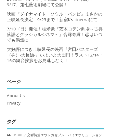
9/17、第七藝術劇場にて公開！
映画『ダイナマイト・ソウル・バンビ』まさかの
上映延長決定、9/23まで！新宿K’s cinemaにて
7/10（日）開催！桂米紫『茨木コテン劇場～古典
落語とクラシカルシネマ～』合縁奇縁！恋はいつ
でも偶然に
大好評につき上映延長の映画『宮田バスターズ
（株）-大長編-』いよいよ大団円！ラスト12/14・
16の舞台挨拶をお見逃しなく！
ページ
About Us
Privacy
タグ
ANEMONE／交響詩篇エウレカセブン ハイエボリューション