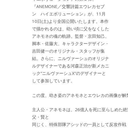
『ANEMONE／交響詩篇エウレカセブ
ン ハイエボリューション』が、11月
10日(土)より全国公開いたします。本作
で描かれるのは、幼い頃に父をなくした
アネモネの魂の軌跡。監督・京田知己、
脚本・佐藤大、キャラクターデザイン・
吉田健一のオリジナル・スタッフが集
結。さらに、ニルヴァーシュのオリジナ
ルデザイナーである河森正治が新メカニ
ック“ニルヴァーシュX”のデザイナーと
して参加しています。
この度、幼き姿のアネモネとエウレカの画像が解
主人公・アネモネは、26億人を死に至らしめた
父・賢と
同じく、特殊部隊アシッドの一員として反攻作戦