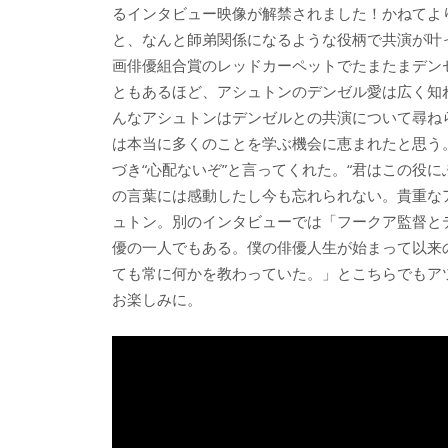
るインタビュー映像が解禁されました！かねてよ
と、なんと師弟関係になるような役柄で共演が叶っ
画俳優組合賞のレッドカーペットでたまたまデン
ともあるほど、アシュトンのデンゼル愛は広く知れ渡っていま
んなアシュトンはデンゼルとの共演について尋ね
は本当に多くのことを学ぶ機会に恵まれたと思う
づき“心配ないぞ”と言ってくれた。“君はこの役
の言葉には感動したし今も忘れられない。貴重な
ュトン。別のインタビューでは「フークア監督と
優の一人でもある。僕の俳優人生が始まって以来
ても常に何かを教わっていた。」とこちらでもア
お楽しみに。