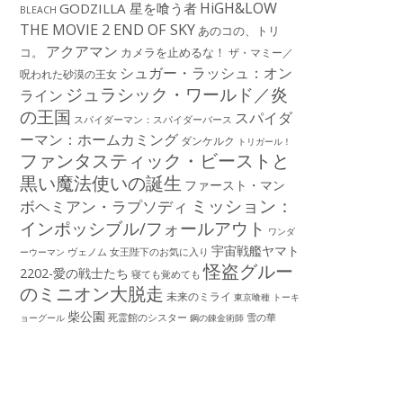
HiGH&LOW
GODZILLA 星を喰う者
BLEACH
THE MOVIE 2 END OF SKY
あのコの、トリ
アクアマン
コ。
カメラを止めるな！
ザ・マミー／
シュガー・ラッシュ：オン
呪われた砂漠の王女
ジュラシック・ワールド／炎
ライン
の王国
スパイダ
スパイダーマン：スパイダーバース
ーマン：ホームカミング
ダンケルク
トリガール！
ファンタスティック・ビーストと
黒い魔法使いの誕生
ファースト・マン
ミッション：
ボヘミアン・ラプソディ
インポッシブル/フォールアウト
ワンダ
宇宙戦艦ヤマト
ーウーマン
ヴェノム
女王陛下のお気に入り
怪盗グルー
2202-愛の戦士たち
寝ても覚めても
のミニオン大脱走
未来のミライ
東京喰種 トーキ
柴公園
死霊館のシスター
雪の華
ョーグール
鋼の錬金術師