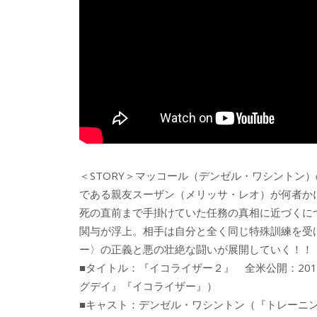
＜STORY＞マッコール（デンゼル・ワシントン
である親友スーザン（メリッサ・レオ）が何者か
死の直前まで手掛けていた任務の真相に近づくにつ
関与が浮上。相手は自分と全く同じ特殊訓練を受
ー〉の正義と悪の壮絶な闘いが展開していく！！
■タイトル：『イコライザー２』 全米公開：20
グデイ』『イコライザー』）
■キャスト：デンゼル・ワシントン（『トレーニ