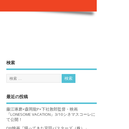
。
検索
最近の投稿
藤江琢磨×森岡龍P×下社敦郎監督・映画
『LONESOME VACATION』3/10シネマスコーレに
て公開！
DIY映画『帰ってきた宮田バスターズ（株）」