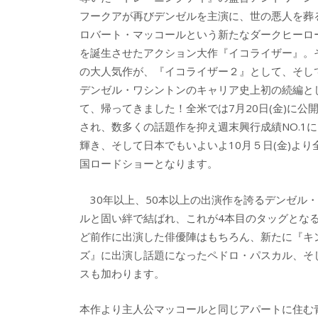
フークアが再びデンゼルを主演に、世の悪人を葬
ロバート・マッコールという新たなダークヒーロ
を誕生させたアクション大作『イコライザー』。
の大人気作が、『イコライザー２』として、そし
デンゼル・ワシントンのキャリア史上初の続編と
て、帰ってきました！全米では7月20日(金)に公
され、数多くの話題作を抑え週末興行成績NO.1に
輝き、そして日本でもいよいよ10月５日(金)より
国ロードショーとなります。
30年以上、50本以上の出演作を誇るデンゼル
ルと固い絆で結ばれ、これが4本目のタッグとな
ど前作に出演した俳優陣はもちろん、新たに『キ
ズ』に出演し話題になったペドロ・パスカル、そ
スも加わります。
本作より主人公マッコールと同じアパートに住む