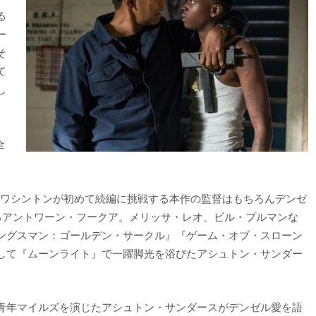
る
ー
そ
て
し
開
全
・ワシントンが初めて続編に挑戦する本作の監督はもちろんデンゼ
るアントワーン・フークア。メリッサ・レオ、ビル・プルマンな
ングスマン：ゴールデン・サークル』『ゲーム・オブ・スローン
して『ムーンライト』で一躍脚光を浴びたアシュトン・サンダー
青年マイルズを演じたアシュトン・サンダースがデンゼル愛を語