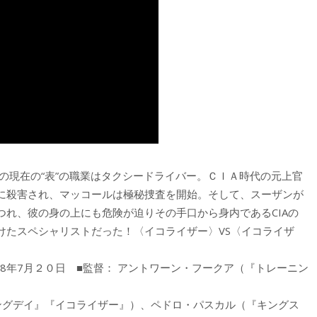
）の現在の“表”の職業はタクシードライバー。ＣＩＡ時代の元上官
に殺害され、マッコールは極秘捜査を開始。そして、スーザンが
れ、彼の身の上にも危険が迫りその手口から身内であるCIAの
けたスペシャリストだった！〈イコライザー〉VS〈イコライザ
18年7月２０日 ■監督： アントワーン・フークア（『トレーニン
ングデイ』『イコライザー』）、ペドロ・パスカル（『キングス