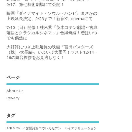
9/17、第七藝術劇場にて公開！
映画『ダイナマイト・ソウル・バンビ』まさかの
上映延長決定、9/23まで！新宿K’s cinemaにて
7/10（日）開催！桂米紫『茨木コテン劇場～古典
落語とクラシカルシネマ～』合縁奇縁！恋はいつ
でも偶然に
大好評につき上映延長の映画『宮田バスターズ
（株）-大長編-』いよいよ大団円！ラスト12/14・
16の舞台挨拶をお見逃しなく！
ページ
About Us
Privacy
タグ
ANEMONE／交響詩篇エウレカセブン ハイエボリューション