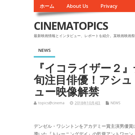
ホーム
About Us
Privacy
CINEMATOPICS
最新映画情報とインタビュー、レポートを紹介。某映画映画祭
NEWS
『イコライザー２』
旬注目俳優！アシュ
ュー映像解禁
topics@cinema
2018年10月4日
NEWS
デンゼル・ワシントンをアカデミー賞主演男優賞
導いた『トレーニングデイ』の監督アントワーン