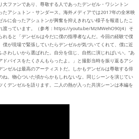
り大ファンであり、尊敬する人であったデンゼル・ワシントン
たアシュトン・サンダース。海外メディアでは2017年の全米映
ゼルに会ったアシュトンが興奮を抑えきれない様子を報道したこ
す。（参考：https://youtu.be/MzMWehO90J4）そ
られると「デンゼルは今だに僕の指導者なんだ。今回の経験で僕
。僕が現場で緊張していたらデンゼルが気づいてくれて、僕に近
にふさわしいから選ばれた。自分を信じ、自然に演じればいい。”あ
アドバイスをたくさんもらったよ。」と撮影当時を振り返るアシ
デンゼルは最高のアーティストだ。しかもデンゼルは尊敬する俳
のね。物心ついた頃からかもしれないな。同じシーンを演じてい
ツくデンゼルを語ります。二人の熱が入った共演シーンは本編を