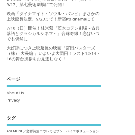
9/17、第七藝術劇場にて公開！
映画『ダイナマイト・ソウル・バンビ』まさかの
上映延長決定、9/23まで！新宿K’s cinemaにて
7/10（日）開催！桂米紫『茨木コテン劇場～古典
落語とクラシカルシネマ～』合縁奇縁！恋はいつ
でも偶然に
大好評につき上映延長の映画『宮田バスターズ
（株）-大長編-』いよいよ大団円！ラスト12/14・
16の舞台挨拶をお見逃しなく！
ページ
About Us
Privacy
タグ
ANEMONE／交響詩篇エウレカセブン ハイエボリューション