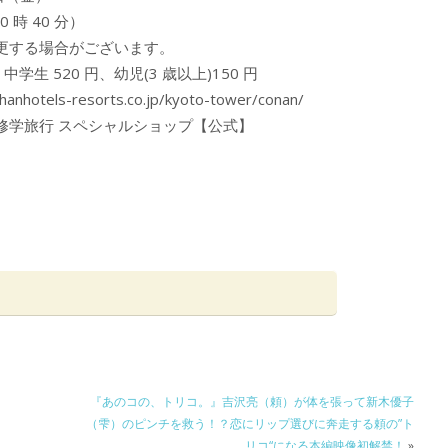
 時 40 分）
更する場合がございます。
学生 520 円、幼児(3 歳以上)150 円
ls-resorts.co.jp/kyoto-tower/conan/
ン 紅の修学旅行 スペシャルショップ【公式】
『あのコの、トリコ。』吉沢亮（頼）が体を張って新木優子
（雫）のピンチを救う！？恋にリップ選びに奔走する頼の”ト
リコ“になる本編映像初解禁！
»