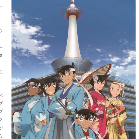
ー
、
ラ
ー
タ
な
ベ
ブ
ダ
ク
が
ら