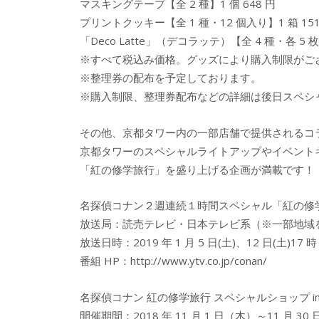
マスキングテープ【全 2 種】1 個 648 円
プリントクッキー【全 1 種・12 個入り】1 箱 151
「Deco Latte」（デコラッテ）【全 4 種・各 5 枚
※すべて税込み価格。グッズにより購入制限がご
※整理券の配布を予定しております。
※購入制限、整理券配布などの詳細は後日スペシャル
その他、京都タワー内の一部店舗で提供されるコ
京都タワーのスペシャルライトアップやイベント
「紅の修学旅行」を盛り上げる企画が満載です！
名探偵コナン２週連続１時間スペシャル「紅の修学
放送局：読売テレビ・日本テレビ系（※一部地域
放送日時：2019 年 1 月 5 日(土)、12 日(土)17 時
番組 HP：http://www.ytv.co.jp/conan/
名探偵コナン 紅の修学旅行 スペシャルショップ i
開催期間：2018 年 11 月 1 日（木）～11 月 30