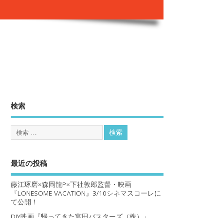
。
検索
最近の投稿
藤江琢磨×森岡龍P×下社敦郎監督・映画
『LONESOME VACATION』3/10シネマスコーレに
て公開！
DIY映画『帰ってきた宮田バスターズ（株）」