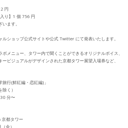
2 円
入り】1 個 756 円
ざいます。
ショップ公式サイトや公式 Twitter にて発表いたします。
ラボメニュー、タワー内で聞くことができるオリジナルボイス、
キービジュアルがデザインされた京都タワー展望入場券など、
旅行(鮮紅編・恋紅編)」
を除く）
 30 分〜
n 京都タワー
 日（金）