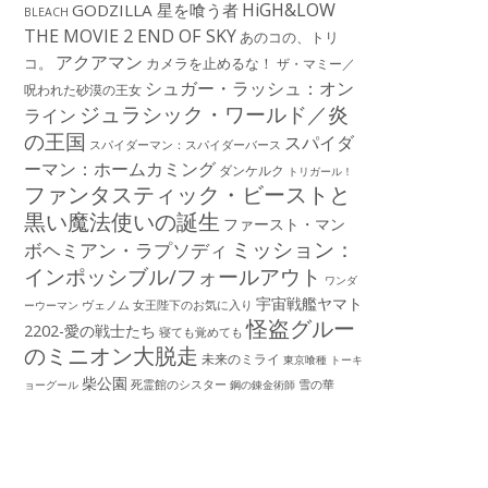
HiGH&LOW
GODZILLA 星を喰う者
BLEACH
THE MOVIE 2 END OF SKY
あのコの、トリ
アクアマン
コ。
カメラを止めるな！
ザ・マミー／
シュガー・ラッシュ：オン
呪われた砂漠の王女
ジュラシック・ワールド／炎
ライン
の王国
スパイダ
スパイダーマン：スパイダーバース
ーマン：ホームカミング
ダンケルク
トリガール！
ファンタスティック・ビーストと
黒い魔法使いの誕生
ファースト・マン
ミッション：
ボヘミアン・ラプソディ
インポッシブル/フォールアウト
ワンダ
宇宙戦艦ヤマト
ーウーマン
ヴェノム
女王陛下のお気に入り
怪盗グルー
2202-愛の戦士たち
寝ても覚めても
のミニオン大脱走
未来のミライ
東京喰種 トーキ
柴公園
死霊館のシスター
雪の華
ョーグール
鋼の錬金術師