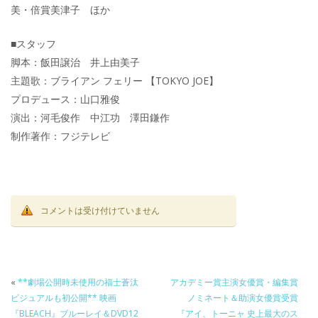
美・倍賞美津子 ほか
■スタッフ
脚本：飯田譲治 井上由美子
主題歌：ブライアン フェリー 【TOKYO JOE】
プロデュース：山口雅俊
演出：河毛俊作 中江功 澤田鎌作
制作著作：フジテレビ
コメントは受け付けていません
«
**劇場公開時未使用の福士蒼汰
アカデミー賞主演女優賞・編集賞
ビジュアルも初公開** 映画
ノミネート＆助演女優賞受賞
『BLEACH』ブルーレイ＆DVD12
『アイ、トーニャ 史上最大のス