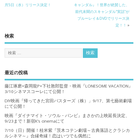
月5日（水）リリース決定！
キャンダル』！世界が絶賛した、
前代未聞のスキャンダル”実話”が
ブルーレイ＆DVDでリリース決
定！！
»
検索
最近の投稿
藤江琢磨×森岡龍P×下社敦郎監督・映画『LONESOME VACATION』
3/10シネマスコーレにて公開！
DIY映画『帰ってきた宮田バスターズ（株）」9/17、第七藝術劇場
にて公開！
映画『ダイナマイト・ソウル・バンビ』まさかの上映延長決定、
9/23まで！新宿K’s cinemaにて
7/10（日）開催！桂米紫『茨木コテン劇場～古典落語とクラシカ
ルシネマ～』合縁奇縁！恋はいつでも偶然に