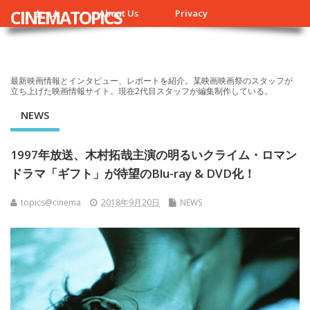
CINEMATOPICS
ホーム
About Us
Privacy
最新映画情報とインタビュー、レポートを紹介。某映画映画祭のスタッフが
立ち上げた映画情報サイト。現在2代目スタッフが編集制作している。
NEWS
1997年放送、木村拓哉主演の明るいクライム・ロマン
ドラマ「ギフト」が待望のBlu-ray & DVD化！
topics@cinema
2018年9月20日
NEWS