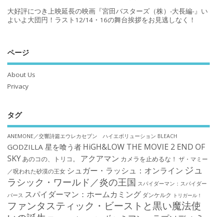
大好評につき上映延長の映画『宮田バスターズ（株）-大長編-』い
よいよ大団円！ラスト12/14・16の舞台挨拶をお見逃しなく！
ページ
About Us
Privacy
タグ
ANEMONE／交響詩篇エウレカセブン ハイエボリューション
BLEACH
HiGH&LOW THE MOVIE 2 END OF
GODZILLA 星を喰う者
SKY
アクアマン
あのコの、トリコ。
カメラを止めるな！
ザ・マミー
ジュ
シュガー・ラッシュ：オンライン
／呪われた砂漠の王女
ラシック・ワールド／炎の王国
スパイダーマン：スパイダー
スパイダーマン：ホームカミング
ダンケルク
バース
トリガール！
ファンタスティック・ビーストと黒い魔法使