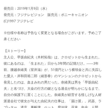
発売日：2019年1月9日（水）
発売元：フジテレビジョン 販売元：ポニーキャニオン
(C)1997 フジテレビ
※仕様や名称は予告なく変更となる場合がございます。予めご了
承ください
【ストーリー】
主人公、早坂由紀夫（木村拓哉）は、クロゼットから生まれた。
彼にあるのは、「生まれた」日から3年間の記憶だけ。――3年
前、腰越奈緒美（室井滋）が、51億円という横領金と共に失踪し
た愛人・岸和田裕二郎（緒形拳）のマンションのクロゼットから
発見したのは、血まみれの男だった。奈緒美は男を「早坂由紀
夫」と名づけ、大金の行方の鍵となる過去が明らかになるまで、
自分の保護下に置くことにした。奈緒美が経営する怪しげな人材
派遣会社で彼女が与えた由紀夫の仕事は、「届け屋」。武器、ラ
ブレター、遺言、裏帳簿、ペット、脅迫状、花束、年金、人間