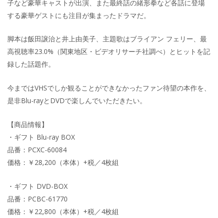
子など豪華キャストが出演、また最終話の緒形拳など各話に登場
する豪華ゲストにも注目が集まったドラマだ。
脚本は飯田譲治と井上由美子、主題歌はブライアン フェリー、最
高視聴率23.0%（関東地区・ビデオリサーチ社調べ）とヒットを記
録した話題作。
今まではVHSでしか観ることができなかったファン待望の本作を、
是非Blu-rayとDVDで楽しんでいただきたい。
【商品情報】
・ギフト Blu-ray BOX
品番：PCXC-60084
価格：￥28,200（本体）+税／4枚組
・ギフト DVD-BOX
品番：PCBC-61770
価格：￥22,800（本体）+税／4枚組