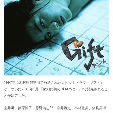
1997年に木村拓哉主演で放送された大ヒットドラマ「ギフト」
が、ついに2019年1月9日(水)に初のBlu-rayとDVDで発売されるこ
とが決定した。
室井滋、篠原涼子、忌野清志郎、今井雅之、小林聡美、倍賞美津