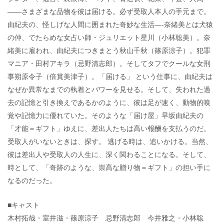
――さまざまな品物を彼は届ける。必ず受取人本人の手元まで。
由紀夫の、怪しげな人間に囲まれた奇妙な生活―-奈緒美とは犬猿
の仲、でたらめな女占い師・ジュリエット星川（小林聡美）。奈
緒美に雇われ、由紀夫につきまとう秋山千秋（篠原涼子）。犯罪
マニア・田村アキラ（忌野清志郎）。そしてタフでクールな女刑
事朔原令子（倍賞美津子）。「届ける」 という仕事に、由紀夫は
なぜか異常なまでの執着とパワーを見せる。そして、失われた過
去の記憶と引き換えであるかのように、彼は足が速く、動物的嗅
覚や記憶力に優れていた。そのような「届け屋」早坂由紀夫の
「才能＝ギフト」ゆえに、差出人たちは高い報酬を支払うのだ。
受取人がいないときは、探す。 逃げる時は、追いかける。当然、
彼は差出人や受取人の人生に、深く関わることになる。そして、
時として、「奇跡のような、崇高な贈り物＝ギフト」の担い手に
なるのだった。
■キャスト
木村拓哉・室井滋・篠原涼子 忌野清志郎 今井雅之・小林聡