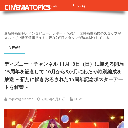
CINEMATOPICS
ホーム
About Us
Privacy
最新映画情報とインタビュー、レポートを紹介。某映画映画祭のスタッフが
立ち上げた映画情報サイト。現在2代目スタッフが編集制作している。
NEWS
ディズニー・チャンネル 11月18日（日）に迎える開局
15周年を記念して 10月から3か月にわたり特別編成を
放送 ～新たに描きおろされた15周年記念ポスターアー
トを解禁～
topics@cinema
2018年9月18日
NEWS