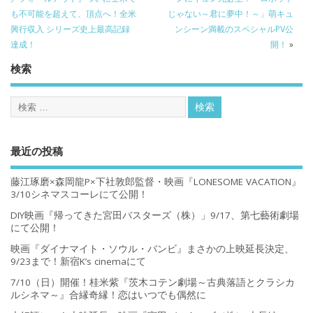
も不可能を超えて、頂点へ！全米
じゃない～君に夢中！～」萌キュ
興行収入 シリーズ史上最高記録
ンシーン満載のスペシャルPV公
達成！
開！
»
検索
最近の投稿
藤江琢磨×森岡龍P×下社敦郎監督・映画『LONESOME VACATION』
3/10シネマスコーレにて公開！
DIY映画『帰ってきた宮田バスターズ（株）」9/17、第七藝術劇場
にて公開！
映画『ダイナマイト・ソウル・バンビ』まさかの上映延長決定、
9/23まで！新宿K’s cinemaにて
7/10（日）開催！桂米紫『茨木コテン劇場～古典落語とクラシカ
ルシネマ～』合縁奇縁！恋はいつでも偶然に