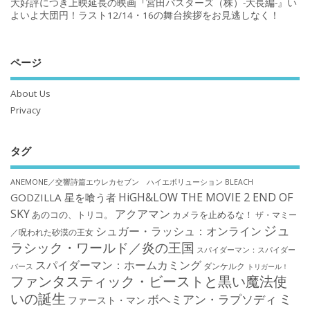
大好評につき上映延長の映画『宮田バスターズ（株）-大長編-』い
よいよ大団円！ラスト12/14・16の舞台挨拶をお見逃しなく！
ページ
About Us
Privacy
タグ
ANEMONE／交響詩篇エウレカセブン ハイエボリューション
BLEACH
HiGH&LOW THE MOVIE 2 END OF
GODZILLA 星を喰う者
SKY
アクアマン
あのコの、トリコ。
カメラを止めるな！
ザ・マミー
ジュ
シュガー・ラッシュ：オンライン
／呪われた砂漠の王女
ラシック・ワールド／炎の王国
スパイダーマン：スパイダー
スパイダーマン：ホームカミング
ダンケルク
バース
トリガール！
ファンタスティック・ビーストと黒い魔法使
いの誕生
ミ
ボヘミアン・ラプソディ
ファースト・マン