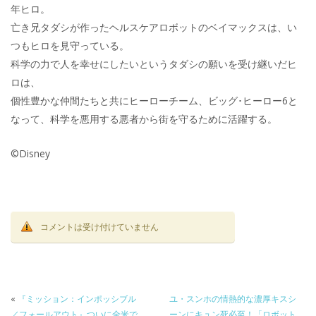
年ヒロ。
亡き兄タダシが作ったヘルスケアロボットのベイマックスは、い
つもヒロを見守っている。
科学の力で人を幸せにしたいというタダシの願いを受け継いだヒ
ロは、
個性豊かな仲間たちと共にヒーローチーム、ビッグ･ヒーロー6と
なって、科学を悪用する悪者から街を守るために活躍する。
©Disney
コメントは受け付けていません
«
『ミッション：インポッシブル
ユ・スンホの情熱的な濃厚キスシ
／フォールアウト』ついに全米で
ーンにキュン死必至！「ロボット