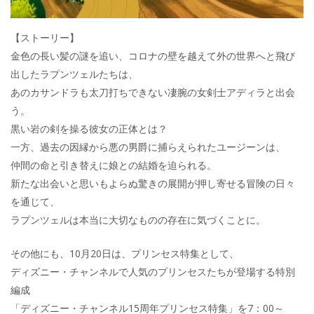
【ストーリー】
金色の長い髪の謎を追い、コロナの壁を越えて外の世界へと飛び
出したラプンツェルたちは、
あのカサンドラも太刀打ちできない凄腕の女剣士アディラと出会
う。
黒い岩の剣を操る彼女の正体とは？
一方、過去の因縁から悪の男爵に捕らえられたユージーンは、
仲間の命と引き替えに娘との結婚を迫られる。
新たな出会いと思いもよらぬ驚きの展開が押し寄せる冒険の日々
を通じて、
ラプンツェルは本当に大切なものの存在に気づくことに。
その他にも、10月20日は、プリンセス特集として、
ディズニー・チャンネルで人気のプリンセスたちが登場する特別
編成
「ディズニー・チャンネル15周年プリンセス特集」を7：00～