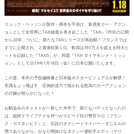
リュック・ベッソンが製作・脚本を手掛け、新感覚カー・アクシ
ョンとして全世界にTAXi旋風を巻き起こした『TAXi』1作目の公開
から20年。ついに、新たなTAXiシリーズが再始動！フランスでは
すでに公開され、２週連続第１位、動員は365万人を超える特大ヒ
ットを記録した『TAXi5』が、邦題『TAXi ダイヤモンド・ミッシ
ョン』として2019年1月18日（金）に日本公開いたします。
この度、本作の予告編映像と日本版ポスタービジュアルが解禁！
常識をぶっ飛ばす、圧倒的迫力で描かれる怒涛のカーアクション
の片鱗が明らかになった！
お馴染みのキャストが一新した本作で、新たなバディとなったの
は、超絶ドライブテクを持つがスピード狂の警官マロ（フラン
ク・ガスタンビド）と、伝説のタクシードライバー・ダニエルの
甥でありながら、かなり間抜けなタクシー運転手エディ（マリ