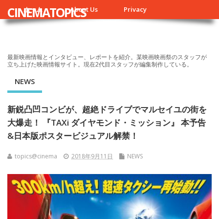
CINEMATOPICS
ホーム
About Us
Privacy
最新映画情報とインタビュー、レポートを紹介。某映画映画祭のスタッフが
立ち上げた映画情報サイト。現在2代目スタッフが編集制作している。
NEWS
新鋭凸凹コンビが、超絶ドライブでマルセイユの街を
大爆走！ 『TAXi ダイヤモンド・ミッション』 本予告
&日本版ポスタービジュアル解禁！
topics@cinema
2018年9月11日
NEWS