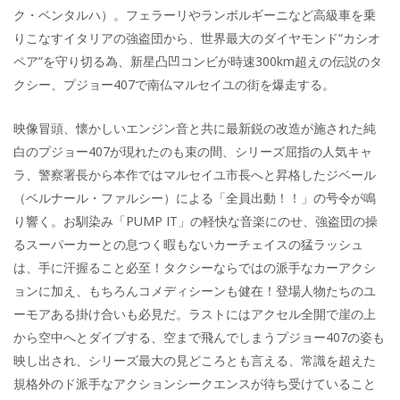
ク・ベンタルハ）。フェラーリやランボルギーニなど高級車を乗
りこなすイタリアの強盗団から、世界最大のダイヤモンド“カシオ
ペア”を守り切る為、新星凸凹コンビが時速300km超えの伝説のタ
クシー、プジョー407で南仏マルセイユの街を爆走する。
映像冒頭、懐かしいエンジン音と共に最新鋭の改造が施された純
白のプジョー407が現れたのも束の間、シリーズ屈指の人気キャ
ラ、警察署長から本作ではマルセイユ市長へと昇格したジベール
（ベルナール・ファルシー）による「全員出動！！」の号令が鳴
り響く。お馴染み「PUMP IT」の軽快な音楽にのせ、強盗団の操
るスーパーカーとの息つく暇もないカーチェイスの猛ラッシュ
は、手に汗握ること必至！タクシーならではの派手なカーアクシ
ョンに加え、もちろんコメディシーンも健在！登場人物たちのユ
ーモアある掛け合いも必見だ。ラストにはアクセル全開で崖の上
から空中へとダイブする、空まで飛んでしまうプジョー407の姿も
映し出され、シリーズ最大の見どころとも言える、常識を超えた
規格外のド派手なアクションシークエンスが待ち受けていること