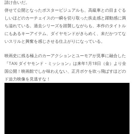
請け合いだ。
併せて公開となったポスタービジュアルも、高級車との目まぐる
しいほどのカーチェイスの一瞬を切り取った疾走感と躍動感に満
ち溢れている。過去シリーズを踏襲しながらも、本作のタイトル
にもあるキーアイテム、ダイヤモンドがきらめく、未だかつてな
いスリルと興奮を感じさせる仕上がりになっている。
映画史に残る極上のカーアクションとユーモアが見事に融合した
『TAXi ダイヤモンド・ミッション』は来年1月18日（金）より全
国公開！映画館でしか味わえない、正月ボケを吹っ飛ばすほどの
ド迫力映像を見逃すな！