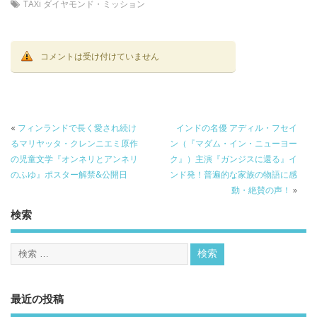
TAXi ダイヤモンド・ミッション
コメントは受け付けていません
«
フィンランドで長く愛され続け
インドの名優 アディル・フセイ
るマリヤッタ・クレンニエミ原作
ン（『マダム・イン・ニューヨー
の児童文学『オンネリとアンネリ
ク』）主演『ガンジスに還る』イ
のふゆ』ポスター解禁&公開日
ンド発！普遍的な家族の物語に感
動・絶賛の声！
»
検索
最近の投稿