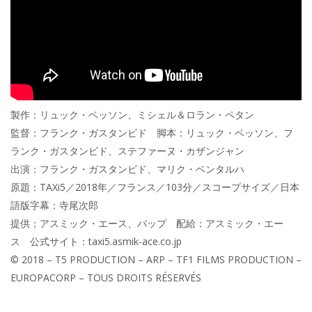
製作：リュック・ベッソン、ミシェル＆ロラン・ペタン
監督：フランク・ガスタンビド 脚本：リュック・ベッソン、フ
ランク・ガスタンビド、ステファーヌ・カザンジャン
出演：フランク・ガスタンビド、マリク・ベンタルハ
原題：TAXi5／2018年／フランス／103分／スコープサイズ／日本
語版字幕：寺尾次郎
提供；アスミック・エース、バップ 配給：アスミック・エー
ス 公式サイト：taxi5.asmik-ace.co.jp
© 2018 – T5 PRODUCTION – ARP – TF1 FILMS PRODUCTION –
EUROPACORP – TOUS DROITS RÉSERVÉS