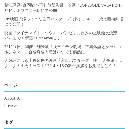
藤江琢磨×森岡龍P×下社敦郎監督・映画『LONESOME VACATION』
3/10シネマスコーレにて公開！
DIY映画『帰ってきた宮田バスターズ（株）」9/17、第七藝術劇場
にて公開！
映画『ダイナマイト・ソウル・バンビ』まさかの上映延長決定、
9/23まで！新宿K’s cinemaにて
7/10（日）開催！桂米紫『茨木コテン劇場～古典落語とクラシカ
ルシネマ～』合縁奇縁！恋はいつでも偶然に
大好評につき上映延長の映画『宮田バスターズ（株）-大長編-』い
よいよ大団円！ラスト12/14・16の舞台挨拶をお見逃しなく！
ページ
About Us
Privacy
タグ