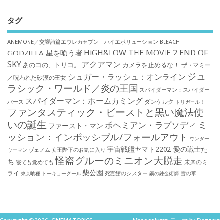
タグ
ANEMONE／交響詩篇エウレカセブン ハイエボリューション
BLEACH
HiGH&LOW THE MOVIE 2 END OF
GODZILLA 星を喰う者
SKY
アクアマン
あのコの、トリコ。
カメラを止めるな！
ザ・マミー
ジュ
シュガー・ラッシュ：オンライン
／呪われた砂漠の王女
ラシック・ワールド／炎の王国
スパイダーマン：スパイダー
スパイダーマン：ホームカミング
ダンケルク
バース
トリガール！
ファンタスティック・ビーストと黒い魔法使
いの誕生
ミ
ボヘミアン・ラプソディ
ファースト・マン
ッション：インポッシブル/フォールアウト
ワンダー
宇宙戦艦ヤマト2202-愛の戦士た
ウーマン
ヴェノム
女王陛下のお気に入り
怪盗グルーのミニオン大脱走
ち
未来のミ
寝ても覚めても
柴公園
ライ
死霊館のシスター
雪の華
東京喰種 トーキョーグール
鋼の錬金術師