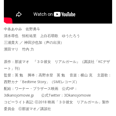
中条あやみ 佐野勇斗
清水尋也 恒松祐里 上白石萌歌 ゆうたろう
三浦貴大 ／ 神田沙也加（声の出演）
濱田マリ 竹内 力
原作：那波マオ 『３Ｄ彼女 リアルガール』（講談社「KCデザ
ート」刊）
監督：英 勉 脚本：高野水登 英 勉 音楽：横山 克 主題歌：
西野カナ「Bedtime Story」（SMEレコーズ）
配給：ワーナー・ブラザース映画 公式HP：
3dkanojomovie.jp 公式Twitter：3Dkanojomovie
コピーライト表記: ⓒ2018 映画「３Ｄ彼女 リアルガール」製作
委員会 ⓒ那波マオ／講談社