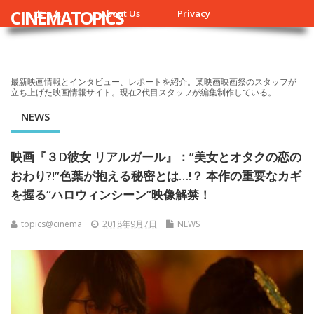
CINEMATOPICS
ホーム
About Us
Privacy
最新映画情報とインタビュー、レポートを紹介。某映画映画祭のスタッフが
立ち上げた映画情報サイト。現在2代目スタッフが編集制作している。
NEWS
映画『３D彼女 リアルガール』：”美女とオタクの恋の
おわり?!”色葉が抱える秘密とは…!？ 本作の重要なカギ
を握る“ハロウィンシーン”映像解禁！
topics@cinema
2018年9月7日
NEWS