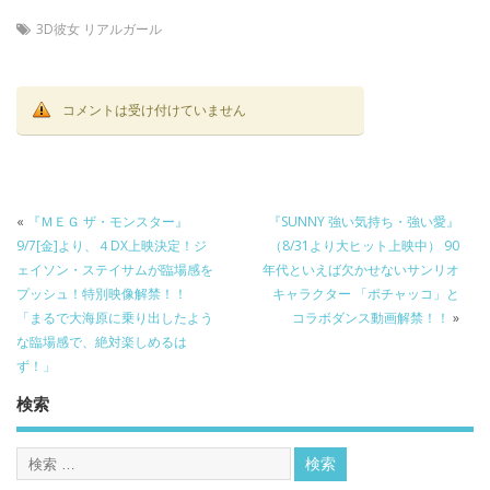
3D彼女 リアルガール
コメントは受け付けていません
«
『ＭＥＧ ザ・モンスター』
『SUNNY 強い気持ち・強い愛』
9/7[金]より、４DX上映決定！ジ
（8/31より大ヒット上映中） 90
ェイソン・ステイサムが臨場感を
年代といえば欠かせないサンリオ
プッシュ！特別映像解禁！！
キャラクター 「ポチャッコ」と
「まるで大海原に乗り出したよう
コラボダンス動画解禁！！
»
な臨場感で、絶対楽しめるは
ず！」
検索