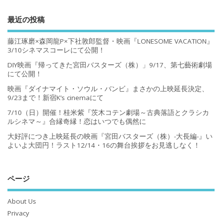
最近の投稿
藤江琢磨×森岡龍P×下社敦郎監督・映画『LONESOME VACATION』
3/10シネマスコーレにて公開！
DIY映画『帰ってきた宮田バスターズ（株）」9/17、第七藝術劇場
にて公開！
映画『ダイナマイト・ソウル・バンビ』まさかの上映延長決定、
9/23まで！新宿K’s cinemaにて
7/10（日）開催！桂米紫『茨木コテン劇場～古典落語とクラシカ
ルシネマ～』合縁奇縁！恋はいつでも偶然に
大好評につき上映延長の映画『宮田バスターズ（株）-大長編-』い
よいよ大団円！ラスト12/14・16の舞台挨拶をお見逃しなく！
ページ
About Us
Privacy