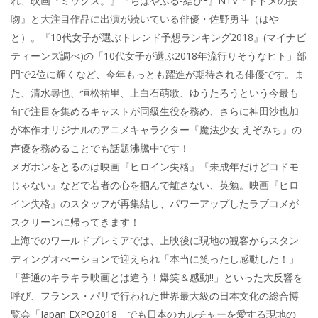
れ、映画『ミックス。』『ちはやふる-結びｰ』NTV『トドメの接
吻』と大注目作品に出演が続いている俳優・佐野勇斗（はや
と）。『10代女子が選ぶトレンド予想ランキング2018』(マイナビ
ティーンズ調べ)の「10代女子が選ぶ2018年流行りそうなヒト」部
門で2位に輝くなど、今年もっとも躍進が期待される俳優です。ま
た、清水尋也、恒松祐里、上白石萌歌、ゆうたろうという今最も
旬で注目を集めるキャストが同級生役を務め、さらに神田沙也加
が本作オリジナルのアニメキャラクター『魔法少女 えぞみち』の
声優を務めることでも話題沸騰中です！
メガホンをとるのは映画『ヒロイン失格』『未成年だけどコドモ
じゃない』などで若者の心を掴んで離さない、英勉。映画『ヒロ
イン失格』のスタッフが再集結し、パワーアップしたラブコメが
スクリーンに帰ってきます！
上海でのワールドプレミアでは、上映後に現地の観客からスタン
ディングオべーションで迎えられ「本当に笑ったし感動した！」
「普通のキラキラ映画とは違う！爆笑＆感動!!」といった大反響を
呼び、フランス・パリで行われた世界最大級の日本文化の総合博
覧会「Japan EXPO2018」でも日本のカルチャーを愛する現地の