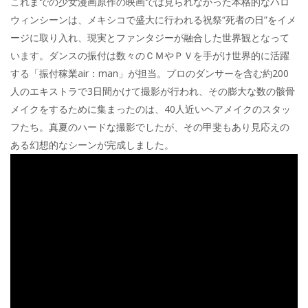
これまでの少女漫画原作の映画では見られなかった本格的なハロ
ウィンシーンは、メキシコで盛大に行われる祝祭“死者の日”をイメ
ージに取り入れ、現実とファンタジーが融合した世界観となって
います。ダンスの振付は数々のＣＭやＰＶを手がけ世界的に活躍
する「振付稼業air：man」が担当。プロのダンサーを含む約200
人のエキストラで3日間かけて撮影が行われ、その膨大な数の骸骨
メイクをするために集まったのは、40人近いヘアメイクのスタッ
フたち。真夏のハードな撮影でしたが、その甲斐もあり見応えの
ある幻想的なシーンが完成しました。