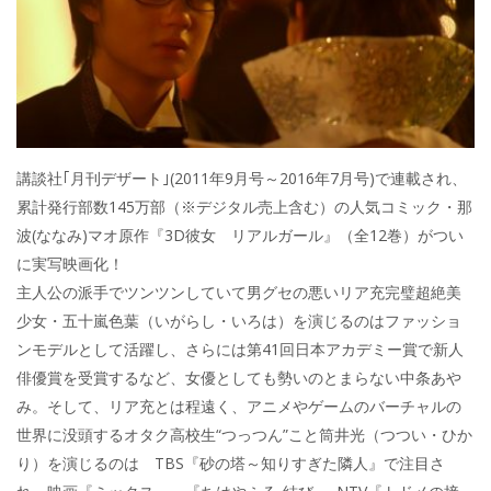
講談社｢月刊デザート｣(2011年9月号～2016年7月号)で連載され、
累計発行部数145万部（※デジタル売上含む）の人気コミック・那
波(ななみ)マオ原作『3D彼女 リアルガール』（全12巻）がつい
に実写映画化！
主人公の派手でツンツンしていて男グセの悪いリア充完璧超絶美
少女・五十嵐色葉（いがらし・いろは）を演じるのはファッショ
ンモデルとして活躍し、さらには第41回日本アカデミー賞で新人
俳優賞を受賞するなど、女優としても勢いのとまらない中条あや
み。そして、リア充とは程遠く、アニメやゲームのバーチャルの
世界に没頭するオタク高校生“つっつん”こと筒井光（つつい・ひか
り）を演じるのは TBS『砂の塔～知りすぎた隣人』で注目さ