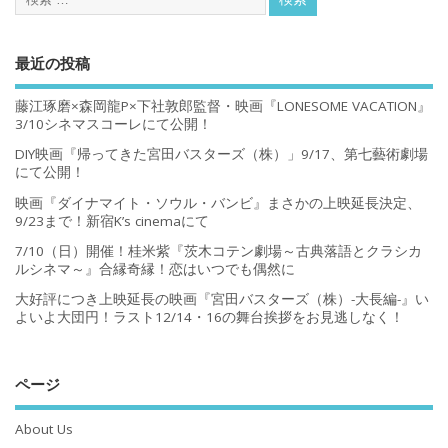
最近の投稿
藤江琢磨×森岡龍P×下社敦郎監督・映画『LONESOME VACATION』
3/10シネマスコーレにて公開！
DIY映画『帰ってきた宮田バスターズ（株）」9/17、第七藝術劇場
にて公開！
映画『ダイナマイト・ソウル・バンビ』まさかの上映延長決定、
9/23まで！新宿K’s cinemaにて
7/10（日）開催！桂米紫『茨木コテン劇場～古典落語とクラシカ
ルシネマ～』合縁奇縁！恋はいつでも偶然に
大好評につき上映延長の映画『宮田バスターズ（株）-大長編-』い
よいよ大団円！ラスト12/14・16の舞台挨拶をお見逃しなく！
ページ
About Us