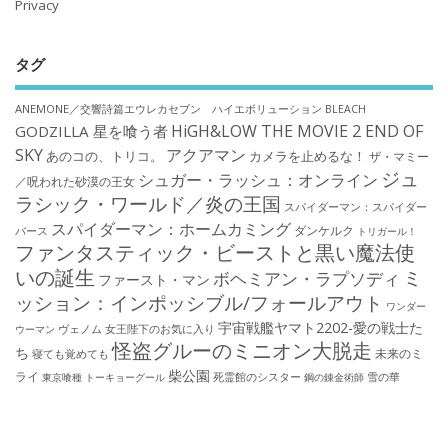
Privacy
タグ
ANEMONE／交響詩篇エウレカセブン ハイエボリューション
BLEACH
HiGH&LOW THE MOVIE 2 END OF
GODZILLA 星を喰う者
SKY
アクアマン
あのコの、トリコ。
カメラを止めるな！
ザ・マミー
ジュ
シュガー・ラッシュ：オンライン
／呪われた砂漠の王女
ラシック・ワールド／炎の王国
スパイダーマン：スパイダー
スパイダーマン：ホームカミング
ダンケルク
バース
トリガール！
ファンタスティック・ビーストと黒い魔法使
いの誕生
ミ
ボヘミアン・ラプソディ
ファースト・マン
ッション：インポッシブル/フォールアウト
ワンダー
宇宙戦艦ヤマト2202-愛の戦士た
ウーマン
ヴェノム
女王陛下のお気に入り
怪盗グルーのミニオン大脱走
ち
未来のミ
寝ても覚めても
柴公園
ライ
死霊館のシスター
雪の華
東京喰種 トーキョーグール
鋼の錬金術師