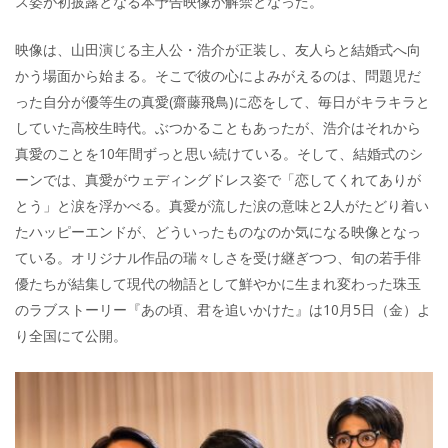
ス姿が初披露となる本予告映像が解禁となった。
映像は、山田演じる主人公・浩介が正装し、友人らと結婚式へ向
かう場面から始まる。そこで彼の心によみがえるのは、問題児だ
った自分が優等生の真愛(齋藤飛鳥)に恋をして、毎日がキラキラと
していた高校生時代。ぶつかることもあったが、浩介はそれから
真愛のことを10年間ずっと思い続けている。そして、結婚式のシ
ーンでは、真愛がウェディングドレス姿で「恋してくれてありが
とう」と涙を浮かべる。真愛が流した涙の意味と2人がたどり着い
たハッピーエンドが、どういったものなのか気になる映像となっ
ている。オリジナル作品の瑞々しさを受け継ぎつつ、旬の若手俳
優たちが結集して現代の物語として鮮やかに生まれ変わった珠玉
のラブストーリー『あの頃、君を追いかけた』は10月5日（金）よ
り全国にて公開。