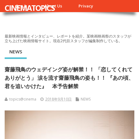
CINEMATOPICS
ホーム
About Us
Privacy
最新映画情報とインタビュー、レポートを紹介。某映画映画祭のスタッフが
立ち上げた映画情報サイト。現在2代目スタッフが編集制作している。
NEWS
齋藤飛鳥のウェデイング姿が解禁！！ 「恋してくれて
ありがとう」 涙を流す齋藤飛鳥の姿も！！ 『あの頃、
君を追いかけた』 本予告解禁
topics@cinema
2018年9月10日
NEWS