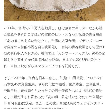
2011年、台湾で200万人を動員し、ほぼ無名のキャストながら社
会現象を巻き起こすほどの空前のヒットとなった伝説の青春映画
『あの頃、君を追いかけた』。台湾の人気作家、ギデンズ・コー
が自身の自伝的小説を自ら映画化し、台湾の青春映画として歴代1
位の興行収入をおさめ、香港では『カンフー・ハッスル』(04)の記
録を塗り替えて歴代興収No.1を記録。日本でも2013年に公開さ
れ、単館上映ながらスマッシュヒットを記録した。
そして2018年、舞台を日本に移し、主演に山田裕貴、ヒロインに
乃木坂46の齋藤飛鳥、さらには松本穂香、佐久本宝、國島直希、
中田圭祐、遊佐亮介といった旬の若手俳優たちにより現代の物語
として新た生まれ変わった『あの頃、君を追いかけた』の公開が
10月5日(金)に決定。また、この度、齋藤飛鳥のウェディングドレ