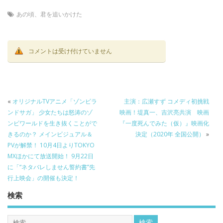
あの頃、君を追いかけた
コメントは受け付けていません
«
オリジナルTVアニメ「ゾンビラ
主演：広瀬すず コメディ初挑戦
ンドサガ」 少女たちは怒涛のゾ
映画！堤真一、吉沢亮共演 映画
ンビワールドを生き抜くことがで
『一度死んでみた（仮）』映画化
きるのか？ メインビジュアル＆
決定（2020年 全国公開）
»
PVが解禁！ 10月4日よりTOKYO
MXほかにて放送開始！ 9月22日
に「“ネタバレしません誓約書”先
行上映会」の開催も決定！
検索