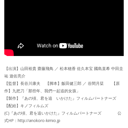
【出演】山田裕貴 齋藤飛鳥 ／ 松本穂香 佐久本宝 國島直希 中田圭
祐 遊佐亮介
【監督】長谷川康夫 【脚本】飯田健三郎 ／ 谷間月栞 【原
作】九把刀「那些年、我們一起追的女孩」
【製作】『あの頃、君を追 いかけた』フィルムパートナーズ
【配給】キノフィルムズ
(C)『あの頃、君を追いかけた』フィルムパートナーズ 公
式HP：http://anokoro-kimio.jp