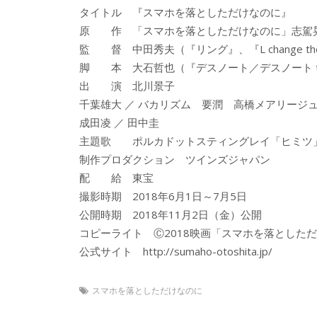
タイトル 『スマホを落としただけなのに』
原 作 「スマホを落としただけなのに」志駕
監 督 中田秀夫（『リング』、『L change th
脚 本 大石哲也（『デスノート／デスノート the L
出 演 北川景子
千葉雄大 ／ バカリズム 要潤 高橋メアリージュ
成田凌 ／ 田中圭
主題歌 ポルカドットスティングレイ「ヒミツ」（UN
制作プロダクション ツインズジャパン
配 給 東宝
撮影時期 2018年6月1日～7月5日
公開時期 2018年11月2日（金）公開
コピーライト Ⓒ2018映画「スマホを落とした
公式サイト http://sumaho-otoshita.jp/
スマホを落としただけなのに