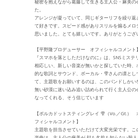
秘密を抱えながら葛藤して生きる主人公・麻美の
た。
アレンジが凝っていて、同じギターリフを繰り返
て好きです。スピード感がありスリルを煽るメロ
思いました。とても嬉しいです。ありがとうござ
【平野隆プロデューサー オフィシャルコメント
『スマホを落としただけなのに』は、SNSミス
相応しい、新しい音楽が無いかと探していた時、
的な歌詞とサウンド、ボーカル・雫さんの凛とし
て、主題歌をお願いするのは、このバンドしかい
無い砂漠に迷い込み追い詰められて行く主人公の
なってくれる、そう信じています
【ポルカドットスティングレイ 雫（Vo.／Gt.） 
フィシャルコメント】
主題歌を担当させていただけて大変光栄です。こ
楽曲は、主人公の麻美が 顔も名前も知らない殺人