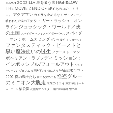
HiGH&LOW
GODZILLA 星を喰う者
BLEACH
THE MOVIE 2 END OF SKY
あのコの、トリ
アクアマン
コ。
カメラを止めるな！
ザ・マミー／
シュガー・ラッシュ：オン
呪われた砂漠の王女
ジュラシック・ワールド／炎
ライン
の王国
スパイダ
スパイダーマン：スパイダーバース
ーマン：ホームカミング
ダンケルク
トリガール！
ファンタスティック・ビーストと
黒い魔法使いの誕生
ファースト・マン
ミッション：
ボヘミアン・ラプソディ
インポッシブル/フォールアウト
ワンダ
宇宙戦艦ヤマト
ーウーマン
ヴェノム
女王陛下のお気に入り
怪盗グルー
2202-愛の戦士たち
寝ても覚めても
のミニオン大脱走
未来のミライ
東京喰種 トーキ
柴公園
死霊館のシスター
雪の華
ョーグール
鋼の錬金術師