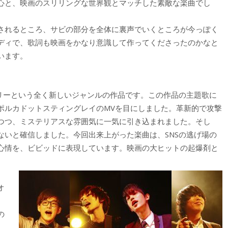
心と、映画のスリリングな世界観とマッチした素敵な楽曲でし
されるところ、サビの部分を全体に裏声でいくところが今っぽく
ディで、歌詞も映画をかなり意識して作ってくださったのかなと
います。
】
テリーという全く新しいジャンルの作品です。この作品の主題歌に
ポルカドットスティングレイのMVを目にしました。革新的で攻撃
つつ、ミステリアスな雰囲気に一気に引き込まれました。そし
ないと確信しました。今回出来上がった楽曲は、SNSの逃げ場の
心情を、ビビッドに表現しています。映画の大ヒットの起爆剤と
オ
の