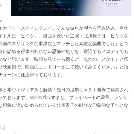
ン
ル
ルカドットスティングレイ。そんな彼らが脚本を読み込み、今作
イトルは「ヒミツ」。楽曲を聴いた主演・北川景子は「ヒミツを
映画のスリリングな世界観とマッチした素敵な楽曲でした」とコ
追い詰める得体の知れない恐怖や焦りを、歌詞でもメロディでも
かなと思います。映画を見てから聴くと「あれのことか！」と気
ひ映画館で、映画のエンドロールにて聴いてみてください」と語
チューンに仕上がっております。
像と本ヴィジュアルも解禁！先日の追加キャスト発表で解禁され
っております。SNSの成りすまし、プライベートの露呈、ランサ
な現象に追い詰められていく北川景子の叫びが印象的な予告とな
ト】