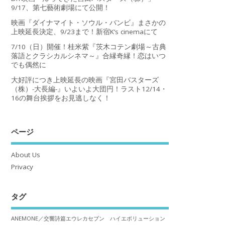
9/17、第七藝術劇場にて公開！
映画『ダイナマイト・ソウル・バンビ』まさかの
上映延長決定、9/23まで！新宿K’s cinemaにて
7/10（日）開催！桂米紫『茨木コテン劇場～古典
落語とクラシカルシネマ～』合縁奇縁！恋はいつ
でも偶然に
大好評につき上映延長の映画『宮田バスターズ
（株）-大長編-』いよいよ大団円！ラスト12/14・
16の舞台挨拶をお見逃しなく！
ページ
About Us
Privacy
タグ
ANEMONE／交響詩篇エウレカセブン ハイエボリューション