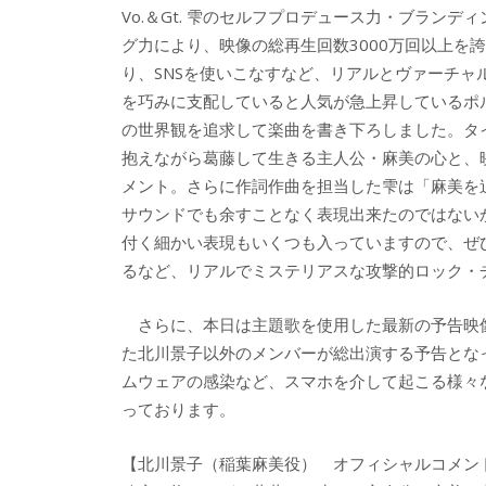
Vo.＆Gt. 雫のセルフプロデュース力・ブランディ
グ力により、映像の総再生回数3000万回以上を誇
り、SNSを使いこなすなど、リアルとヴァーチャ
を巧みに支配していると人気が急上昇しているポ
の世界観を追求して楽曲を書き下ろしました。タ
抱えながら葛藤して生きる主人公・麻美の心と、
メント。さらに作詞作曲を担当した雫は「麻美を
サウンドでも余すことなく表現出来たのではない
付く細かい表現もいくつも入っていますので、ぜ
るなど、リアルでミステリアスな攻撃的ロック・
さらに、本日は主題歌を使用した最新の予告映
た北川景子以外のメンバーが総出演する予告とな
ムウェアの感染など、スマホを介して起こる様々
っております。
【北川景子（稲葉麻美役） オフィシャルコメン