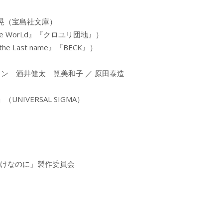
晃（宝島社文庫）
e WorLd』『クロユリ団地』）
ast name』『BECK』）
ン 酒井健太 筧美和子 ／ 原田泰造
IVERSAL SIGMA）
だけなのに」製作委員会