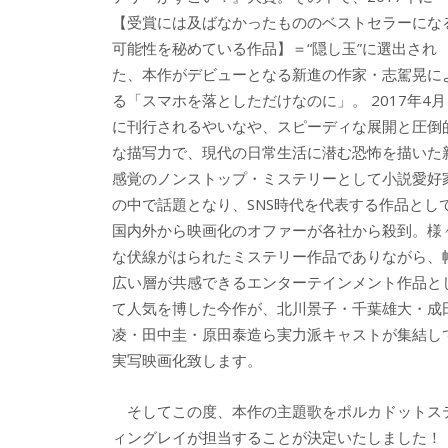
【受賞には及ばなかったもののベストセラーにな
可能性を秘めている作品】＝“隠し玉”に選出され
た、本作がデビューとなる新進の作家・志駕晃に
る「スマホを落としただけなのに」。 2017年4月
に刊行されるやいなや、スピーディな展開と圧倒
な描写力で、現代の日常生活に潜む恐怖を描いた
感覚のノンストップ・ミステリーとして小説愛好
の中で話題となり、SNS時代を代表する作品とし
国内外から映画化のオファーが各社から殺到。様
な伏線がはられたミステリー作品でありながら、
広い層が共感できるエンターテインメント作品と
て人気を博した今作が、北川景子・千葉雄大・成
凌・田中圭・原田泰造ら実力派キャストが集結し
実写映画化致します。
そしてこの度、本作の主題歌をポルカドットス
ィングレイが担当することが決定いたしました！