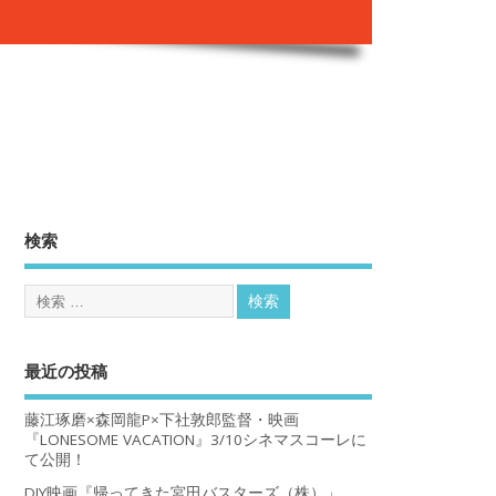
。
検索
最近の投稿
藤江琢磨×森岡龍P×下社敦郎監督・映画
『LONESOME VACATION』3/10シネマスコーレに
て公開！
DIY映画『帰ってきた宮田バスターズ（株）」