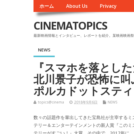
ホーム
About Us
Privacy
CINEMATOPICS
最新映画情報とインタビュー、レポートを紹介。某映画映画祭
NEWS
『スマホを落としただけ
北川景子が恐怖に叫ぶ
ポルカドットスティ
topics@cinema
2018年9月6日
NEWS
数々の話題作を輩出してきた宝島社が主宰するミ
テリー＆エンターテインメントの新人賞『このミ
テリーがすごい！』大賞。その中で、2017年に