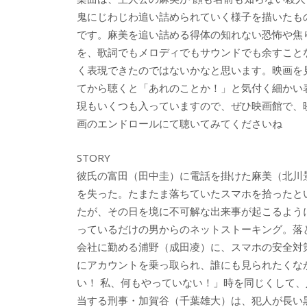
鬼にじわじわ追い詰められていく様子を描いたも
です。麻美を追い詰める得体の知れない恐怖や焦
を、歌詞でもメロディでもサウンドでも余すこと
く表現できたのではないかなと思います。映画を
てから聴くと「あれのことか！」と気付く細かい
現もいくつも入っていますので、ぜひ映画館で、
画のエンドロールにて聴いてみてくださいね
STORY
彼氏の富田（田中圭）に電話を掛けた麻美（北川
を失った。たまたま落ちていたスマホを拾ったと
たが、その日を境に不可解な出来事が起こるよう
っているだけの男からのネットストーキング。落
会社に勤める浦野（成田凌）に、スマホの安全対
にアカウントを乗っ取られ、誰にも見られたくなか
い！ 私、何もやっていない！」時を同じくして
当する刑事・加賀谷（千葉雄大）は、犯人が長い