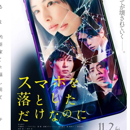
る
よ
的
新
家
て
々
幅
し
田
て
テ