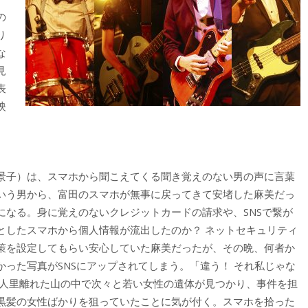
の
り
な
見
表
映
景子）は、スマホから聞こえてくる聞き覚えのない男の声に言葉
いう男から、富田のスマホが無事に戻ってきて安堵した麻美だっ
になる。身に覚えのないクレジットカードの請求や、SNSで繋が
としたスマホから個人情報が流出したのか？ ネットセキュリティ
策を設定してもらい安心していた麻美だったが、その晩、何者か
った写真がSNSにアップされてしまう。「違う！ それ私じゃな
、人里離れた山の中で次々と若い女性の遺体が見つかり、事件を担
黒髪の女性ばかりを狙っていたことに気が付く。スマホを拾った