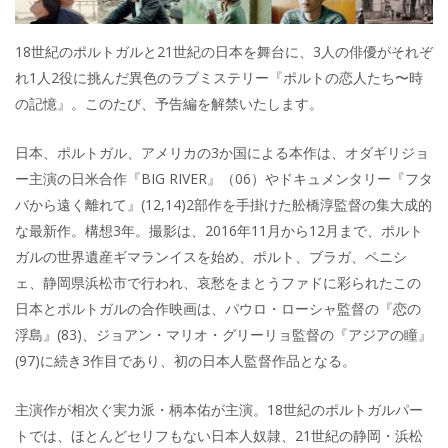
18世紀のポルトガルと21世紀の日本を舞台に、3人の俳優がそれぞ
れ1人2役に挑んだ異色のラブミステリー『ポルトの恋人たち〜時
の記憶』。このたび、予告編を解禁いたします。
日本、ポルトガル、アメリカの3か国による本作は、オダギリジョ
ー主演の日米合作『BIG RIVER』（06）やドキュメンタリー『フタ
バから遠く離れて』(12,14)2部作を手掛けた舩橋淳監督の集大成的
な最新作。構想3年。撮影は、2016年11月から12月まで、ポルト
ガルの世界遺産ギマランイスを始め、ポルト、ブラガ、ペニシ
ェ、静岡県浜松市で行われ、哀愁をまとうファドに彩られたこの
日本とポルトガルの合作映画は、パウロ・ローシャ監督の『恋の
浮島』(83)、ジョアン・マリオ・グリーリョ監督の『アジアの瞳』
(97)に続き3作目であり、初の日本人監督作品となる。
主演作が相次ぐ実力派・柄本佑が主演。18世紀のポルトガルパー
トでは、ほとんどセリフもない日本人奴隷、21世紀の静岡・浜松