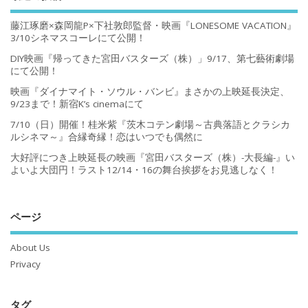
藤江琢磨×森岡龍P×下社敦郎監督・映画『LONESOME VACATION』
3/10シネマスコーレにて公開！
DIY映画『帰ってきた宮田バスターズ（株）」9/17、第七藝術劇場
にて公開！
映画『ダイナマイト・ソウル・バンビ』まさかの上映延長決定、
9/23まで！新宿K’s cinemaにて
7/10（日）開催！桂米紫『茨木コテン劇場～古典落語とクラシカ
ルシネマ～』合縁奇縁！恋はいつでも偶然に
大好評につき上映延長の映画『宮田バスターズ（株）-大長編-』い
よいよ大団円！ラスト12/14・16の舞台挨拶をお見逃しなく！
ページ
About Us
Privacy
タグ