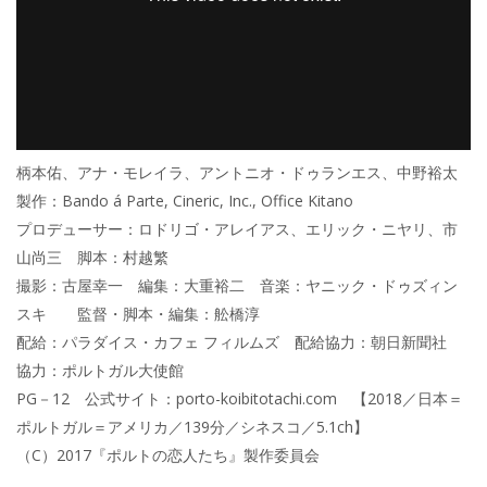
柄本佑、アナ・モレイラ、アントニオ・ドゥランエス、中野裕太
製作：Bando á Parte, Cineric, Inc., Office Kitano
プロデューサー：ロドリゴ・アレイアス、エリック・ニヤリ、市
山尚三 脚本：村越繁
撮影：古屋幸一 編集：大重裕二 音楽：ヤニック・ドゥズィン
スキ 監督・脚本・編集：舩橋淳
配給：パラダイス・カフェ フィルムズ 配給協力：朝日新聞社
協力：ポルトガル大使館
PG－12 公式サイト：porto-koibitotachi.com 【2018／日本＝
ポルトガル＝アメリカ／139分／シネスコ／5.1ch】
（C）2017『ポルトの恋人たち』製作委員会