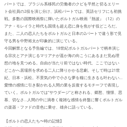
パートでは、ブラジル系移民の労働者のクビを平然と切るエリー
ト会社員の2役を演じ分け、浜松パートでは、英語セリフにも初挑
戦。多数の国際映画祭に輝いたポルトガル映画『熱波』（12）の
アナ・モレイラと時代も国境も超え恋に身を焦がす役どころだ。
また、二人の恋人たちをポルトガルと日本の2パートで違う形で見
守る男を中野裕太が印象的に演じている。
今回解禁となる予告編では、18世紀ポルトガルパートで柄本演じ
る宗次とアナ演じるマリアナが遥か海の向こうにあるまだ見ぬ理
想の地を見つめる。自由が当たり前ではない時代、ここではない
どこかへ居場所を求める二人に降りかかる悲劇。そして時は21世
紀、日本・浜松。不景気の中で小さな夢を糧に生きるも叶わない…
愛憎の感情に引き裂かれる人間の業を反復するモチーフで表現し
ていく。ポルトガルでは“サウダージ”と称される、郷愁、憧憬、思
慕、切なさ…人間の中に渦巻く複雑な感情を終盤に響くポルトガル
の楽器・ファドの音色に乗せ、雄弁に語っている。
【ポルトの恋人たち〜時の記憶】