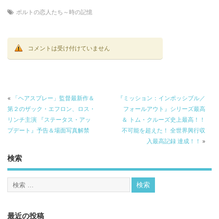
ポルトの恋人たち～時の記憶
コメントは受け付けていません
«
「ヘアスプレー」監督最新作＆
『ミッション：インポッシブル／
第２のザック・エフロン、ロス・
フォールアウト』シリーズ最高
リンチ主演 『ステータス・アッ
＆ トム・クルーズ史上最高！！
プデート』予告＆場面写真解禁
不可能を超えた！ 全世界興行収
入最高記録 達成！！
»
検索
最近の投稿