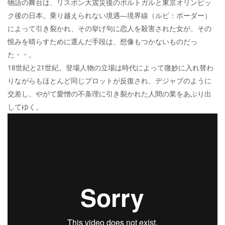
物語の舞台は、リスボン大震災後のポルトガルと東京オリンピッ
ク後の日本。乗り越えられない境遇―境界線（ルビ：ボーダー）
によって引き裂かれ、その挙げ句に恋人を殺害された女が、その
恨みを晴らすために選んだ手段は、想像もつかないものだっ
た・・。
18世紀と21世紀。登場人物の立場は時代によって微妙に入れ替わ
りながらもほとんど同じプロットが反復され、デジャブのように
交差し、やがて愛憎の不条理に引き裂かれた人間の業をあぶり出
してゆく。