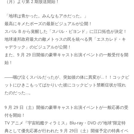
（月）より第 2 期放送開始！
「地球は青かった。みんなもアホだった。」
最高にキメたポーズの最新ビジュアルが公開！
スバル B から覚醒した「スバル・ビヨンド」に江口拓也が決定！
地球連邦政府最大の敵メトゥスの民を統べる男「エスカレド・キ
ャデラック」のビジュアルが公開！
また、9 月 29 日開催の豪華キャスト出演イベントの一般受付を開
始！
――咽び泣くスバルだったが、突如彼の体に異変が…！！コックピ
ットにひきこもってばかりいた彼にコックピット禁断症状が現れ
たのだった…。
9 月 29 日（土）開催の豪華キャスト出演イベントが一般応募の受
付を開始！
TV アニメ『宇宙戦艦ティラミス』Blu-ray・DVD の“地球”限定特
典として優先応募が行われた 9 月 29日（土）開催予定の特典イベ