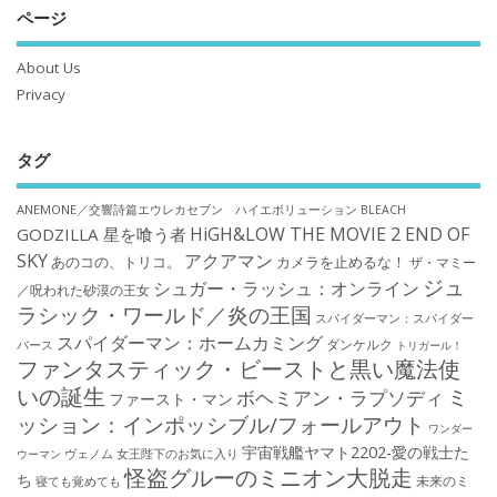
ページ
About Us
Privacy
タグ
ANEMONE／交響詩篇エウレカセブン ハイエボリューション
BLEACH
HiGH&LOW THE MOVIE 2 END OF
GODZILLA 星を喰う者
SKY
アクアマン
あのコの、トリコ。
カメラを止めるな！
ザ・マミー
ジュ
シュガー・ラッシュ：オンライン
／呪われた砂漠の王女
ラシック・ワールド／炎の王国
スパイダーマン：スパイダー
スパイダーマン：ホームカミング
ダンケルク
バース
トリガール！
ファンタスティック・ビーストと黒い魔法使
いの誕生
ミ
ボヘミアン・ラプソディ
ファースト・マン
ッション：インポッシブル/フォールアウト
ワンダー
宇宙戦艦ヤマト2202-愛の戦士た
ウーマン
ヴェノム
女王陛下のお気に入り
怪盗グルーのミニオン大脱走
ち
未来のミ
寝ても覚めても