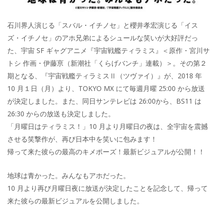
石川界人演じる「スバル・イチノセ」と櫻井孝宏演じる「イス
ズ・イチノセ」のアホ兄弟によるシュールな笑いが大好評だっ
た、宇宙 SF ギャグアニメ『宇宙戦艦ティラミス』＜原作・宮川サ
トシ 作画・伊藤亰（新潮社「くらげバンチ」連載）＞。その第２
期となる、『宇宙戦艦ティラミスⅡ（ツヴァイ）』が、2018 年
10 月１日（月）より、TOKYO MX にて毎週月曜 25:00 から放送
が決定しました。また、同日サンテレビは 26:00から、BS11 は
26:30 からの放送も決定しました。
「月曜日はティラミス！」10 月より月曜日の夜は、全宇宙を震撼
させる笑撃作が、再び日本中を笑いに包みます！
帰って来た彼らの最高のキメポーズ！最新ビジュアルが公開！！
地球は青かった。みんなもアホだった。
10 月より再び月曜日夜に放送が決定したことを記念して、帰って
来た彼らの最新ビジュアルを公開しました。