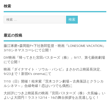
検索
最近の投稿
藤江琢磨×森岡龍P×下社敦郎監督・映画『LONESOME VACATION』
3/10シネマスコーレにて公開！
DIY映画『帰ってきた宮田バスターズ（株）」9/17、第七藝術劇場
にて公開！
映画『ダイナマイト・ソウル・バンビ』まさかの上映延長決定、
9/23まで！新宿K’s cinemaにて
7/10（日）開催！桂米紫『茨木コテン劇場～古典落語とクラシカ
ルシネマ～』合縁奇縁！恋はいつでも偶然に
大好評につき上映延長の映画『宮田バスターズ（株）-大長編-』い
よいよ大団円！ラスト12/14・16の舞台挨拶をお見逃しなく！