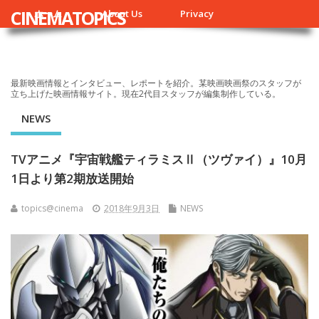
CINEMATOPICS
ホーム
About Us
Privacy
最新映画情報とインタビュー、レポートを紹介。某映画映画祭のスタッフが
立ち上げた映画情報サイト。現在2代目スタッフが編集制作している。
NEWS
TVアニメ『宇宙戦艦ティラミスⅡ（ツヴァイ）』10月
1日より第2期放送開始
topics@cinema
2018年9月3日
NEWS