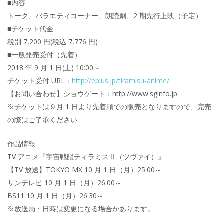
■内容
トーク、バラエティコーナー、朗読劇、2 期先行上映（予定）
■チケット代金
税別 7,200 円(税込 7,776 円)
■一般発売受付（先着）
2018 年 9 月 1 日(土) 10:00～
チケット受付 URL：
http://eplus.jp/tiramisu-anime/
【お問い合わせ】ショウゲート：http://www.sginfo.jp
※チケットは９月 1 日より先着順での販売となりますので、完売
の際はご了承ください
作品情報
TV アニメ『宇宙戦艦ティラミスⅡ（ツヴァイ）』
【TV 放送】TOKYO MX 10 月 1 日（月）25:00～
サンテレビ 10 月 1 日（月）26:00～
BS11 10 月 1 日（月）26:30～
※放送局・日時は変更になる場合があります。