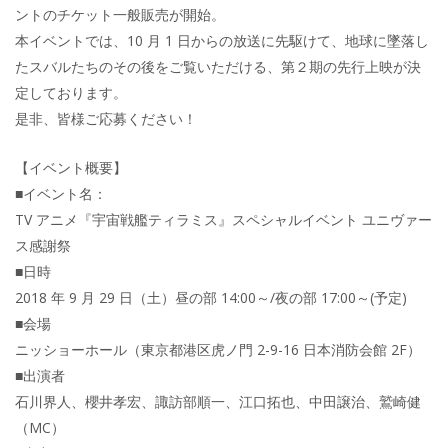
ントのチケット一般販売が開始。
本イベントでは、10 月 1 日からの放送に先駆けて、地球に墜落し
たスバルたちのその後をご覧いただける、第２期の先行上映が決
定しております。
是非、皆様ご応募ください！
【イベント概要】
■イベント名：
TV アニメ『宇宙戦艦ティラミス』スペシャルイベント ユニヴァー
ス感謝祭
■日時
2018 年 9 月 29 日（土）昼の部 14:00～/夜の部 17:00～(予定)
■会場
ニッショーホール（東京都港区虎ノ門 2-9-16 日本消防会館 2F）
■出演者
石川界人、櫻井孝宏、諏訪部順一、江口拓也、中田譲治、鷲崎健
（MC）