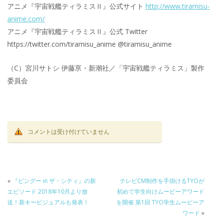
アニメ『宇宙戦艦ティラミスⅡ』公式サイト
http://www.tiramisu-
anime.com/
アニメ『宇宙戦艦ティラミスⅡ』公式 Twitter
https://twitter.com/tiramisu_anime @tiramisu_anime
（C）宮川サトシ 伊藤亰・新潮社／「宇宙戦艦ティラミス」製作
委員会
コメントは受け付けていません
«
『ピングー in ザ・シティ』の新
テレビCM制作を手掛けるTYOが
エピソード 2018年10月より放
初めて学生向けムービーアワード
送！新キービジュアルも発表！
を開催 第1回 TYO学生ムービーア
ワード
»