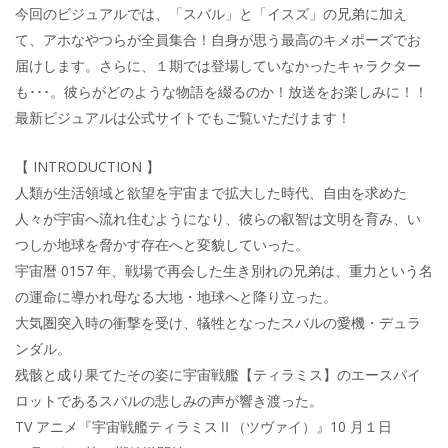
今回のビジュアルでは、「スバル」と「イスズ」の兄弟に加え
て、アホなやつらが全員集合！自身が思う最高のキメポーズでお
届けします。さらに、１期では登場していなかったキャラクター
も･･･。彼らがどのような物語を綴るのか！放送をお楽しみに！！
最新ビジュアルは公式サイトでもご覧いただけます！
【 INTRODUCTION 】
人類が生活領域と欲望を宇宙まで拡大した時代、自由を求めた
人々が宇宙へ流れ住むようになり、彼らの叡智は文明を育み、い
つしか地球を脅かす存在へと変貌していった。
宇宙暦 0157 年、戦場で再会した生き別れの兄弟は、重力という名
の運命に導かれ母なる大地・地球へと降り立った。
大気圏突入時の衝撃を受け、犠牲となったスバルの愛機・デュラ
ンダル。
残骸と成り果てたその姿に宇宙戦艦【ティラミス】のエースパイ
ロットであるスバルの悲しみの声が響き渡った。
TV アニメ『宇宙戦艦ティラミスⅡ（ツヴァイ）』10 月１日