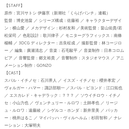
【STAFF】
原作：宮川サトシ 伊藤亰（新潮社「くらげバンチ」連載）
監督：博史池畠 ／ シリーズ構成：佐藤裕 ／ キャラクターデザイ
ン：横山愛 ／ メカデザイン：杉村友和 ／美術監督：畠山佑貴/若
松栄司 ／ 色彩設計：歌川律子 ／ モニターグラフィックス：南條
楊輔 ／ 3DCG ディレクター：吉良柾成 ／ 撮影監督：林コージロ
ー ／ 編集：廣瀬清志 ／ 音楽：石毛駿平 ／ 音楽制作：日本コロム
ビア ／ 音響監督：郷文裕貴 ／ 音響制作：スタジオマウス ／ アニ
メーション制作：GONZO
【CAST】
スバル・イチノセ：石川界人 ／ イスズ・イチノセ：櫻井孝宏 ／
ヴォルガー・ハマー：諏訪部順一 ／スバル・ビヨンド：江口拓也
／ エスカレド・キャデラック：？？？ ／ ソウイチロウ・イチノ
セ：小山力也 ／ ヴェンチュリー・ルロワ：土師孝也 ／ リージ
ュ・ルロワ：遠藤綾 ／ シゲルコ・ホンダ：新井里美 ／ パッカ
ー：桃井はるこ ／ マイバッハ・ヴィルヘルム：杉田智和 ／ ナレ
ーション：大塚明夫