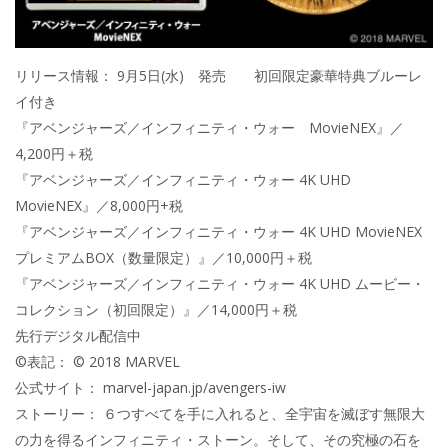
リリース情報： 9月5日(水) 発売 初回限定豪華特典ブルーレ
イ付き
『アベンジャーズ／インフィニティ・ウォー MovieNEX』／
4,200円＋税
『アベンジャーズ／インフィニティ・ウォー 4K UHD
MovieNEX』／8,000円+税
『アベンジャーズ／インフィニティ・ウォー 4K UHD MovieNEX
プレミアムBOX（数量限定）』／10,000円＋税
『アベンジャーズ／インフィニティ・ウォー 4K UHD ムービー・
コレクション（初回限定）』／14,000円＋税
先行デジタル配信中
©表記： © 2018 MARVEL
公式サイト： marvel-japan.jp/avengers-iw
ストーリー： ６つすべてを手に入れると、全宇宙を滅ぼす無限大
の力を得るインフィニティ・ストーン。そして、その究極の石を