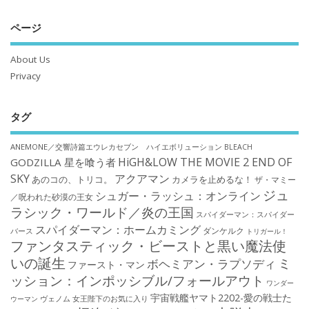
ページ
About Us
Privacy
タグ
ANEMONE／交響詩篇エウレカセブン ハイエボリューション
BLEACH
HiGH&LOW THE MOVIE 2 END OF
GODZILLA 星を喰う者
SKY
アクアマン
あのコの、トリコ。
カメラを止めるな！
ザ・マミー
ジュ
シュガー・ラッシュ：オンライン
／呪われた砂漠の王女
ラシック・ワールド／炎の王国
スパイダーマン：スパイダー
スパイダーマン：ホームカミング
ダンケルク
バース
トリガール！
ファンタスティック・ビーストと黒い魔法使
いの誕生
ミ
ボヘミアン・ラプソディ
ファースト・マン
ッション：インポッシブル/フォールアウト
ワンダー
宇宙戦艦ヤマト2202-愛の戦士た
ウーマン
ヴェノム
女王陛下のお気に入り