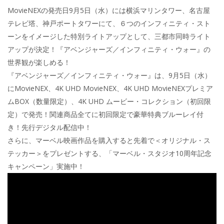
MovieNEXの発売日9月5日（水）には横浜マリンタワー、名古屋
テレビ塔、神戸ポートタワーにて、６つのインフィニティ・スト
ーンをイメージした特別ライトアップとして、三都市同時ライト
アップが決定！『アベンジャーズ／インフィニティ・ウォー』の
世界観が楽しめる！
『アベンジャーズ／インフィニティ・ウォー』は、9月5日（水）
にMovieNEX、4K UHD MovieNEX、4K UHD MovieNEXプレミア
ムBOX（数量限定）、4K UHD ムービー・コレクション（初回限
定）で発売！関連商品全てに初回限定で豪華特典ブルーレイ付
き！先行デジタル配信中！
さらに、マーベル映画作品を購入すると先着で＜オリジナル・ス
テッカー＞をプレゼントする、「マーベル・スタジオ10周年記念
キャンペーン」実施中！