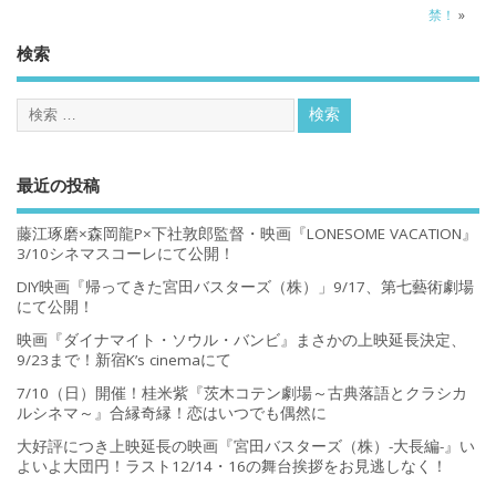
禁！
»
検索
最近の投稿
藤江琢磨×森岡龍P×下社敦郎監督・映画『LONESOME VACATION』
3/10シネマスコーレにて公開！
DIY映画『帰ってきた宮田バスターズ（株）」9/17、第七藝術劇場
にて公開！
映画『ダイナマイト・ソウル・バンビ』まさかの上映延長決定、
9/23まで！新宿K’s cinemaにて
7/10（日）開催！桂米紫『茨木コテン劇場～古典落語とクラシカ
ルシネマ～』合縁奇縁！恋はいつでも偶然に
大好評につき上映延長の映画『宮田バスターズ（株）-大長編-』い
よいよ大団円！ラスト12/14・16の舞台挨拶をお見逃しなく！