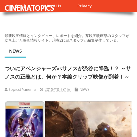
CINEMATOPICS
ホーム
About Us
Privacy
最新映画情報とインタビュー、レポートを紹介。某映画映画祭のスタッフが
立ち上げた映画情報サイト。現在2代目スタッフが編集制作している。
NEWS
ついにアベンジャーズvsサノスが渋谷に降臨！？ ～サ
ノスの正義とは、何か？本編クリップ映像が到着！～
topics@cinema
2018年8月31日
NEWS