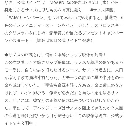
なお、公式サイトでは、MovieNEXの発売日9月5日（水）から、
身近にあるサノスに似たものを写真に撮り、「#サノス降臨」
「#AIWキャンペーン」をつけてtwitterに投稿すると、抽選で、6
色のインフィニティ・ストーンをイメージした、スワロフスキー
のクリスタルをはじめ、豪華賞品が当たるプレゼントキャンペー
ンがスタート！（詳細は後日公式サイトで発表）
◆サノスの正義とは、何か？本編クリップ映像が到着！
この度到着した本編クリップ映像は、サノスが義理の娘であるガ
モーラに、自らの志を打ち明けるシーン。サノスは過去に、人口
が増えすぎて崩壊寸前だった、ガモーラの故郷の星の半分もの生
命を滅ぼしていた。「宇宙も資源も限りがある。命に歯止めをか
けねば、いずれ滅びる。修正が必要だ」と自らの志を語るサノ
ス。サノスは、彼なりの正義や信念に基づいて行動していたの
だ。果たして、アベンジャーズはサノスを阻止できるのか？人類
の命運を賭けた闘いから目が離せない！この映像は現在、公式サ
イトでも公開中！