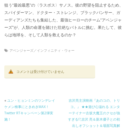
狙う“最凶最悪”の〈ラスボス〉サノス。彼の野望を阻止するため、
スパイダーマン、ドクター・ストレンジ、ブラックパンサー、ガ
ーディアンズたちも集結した、最強ヒーローのチーム“アベンジャ
ーズ”が、人類の命運を賭けた壮絶なバトルに挑む。果たして、彼
らは地球を、そして人類を救えるのか？
アベンジャーズ／インフィニティ・ウォー
コメントは受け付けていません
«
ユン・ヒョンミンのツンデレイ
吉沢亮主演映画『あのコの、トリ
ケメン検事にときめきMAX！
コ。』 ★★遊び心溢れる エンタ
Twitter RTキャンペーン第2弾実
ーテイナー古坂大魔王のクセが強
施！
すぎる!?,吉沢 亮＆新木優子との初
出しオフショット＆場面写真解