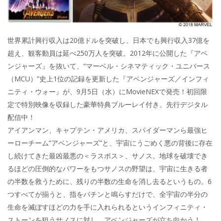
世界累計興行収入は20億ドルを突破し、日本でも興行収入37億を
超え、観客動員は延べ250万人を突破。2012年に公開した『アベ
ンジャーズ』を抜いて、“マーベル・シネマティック・ユニバース
（MCU）”史上1位の記録を更新した『アベンジャーズ／インフィ
ニティ・ウォー』が、9月5日（水）にMovieNEXで発売！初回限
定で特別映像を収録した豪華特典ブルーレイ付き。先行デジタル
配信中！
アイアンマン、キャプテン・アメリカ、スパイダーマンら最強ヒ
ーローチーム“アベンジャーズ”と、宇宙にうごめく悪の背後に存在
し続けてきた最凶最悪の＜ラスボス＞、サノス。地球を破壊でき
るほどの圧倒的なパワーをもつサノスの野望は、宇宙に生きる者
の半数を救うために、残りの半数の生命を消し去るというもの。6
つすべてが揃うと、指をパチンと鳴らすだけで、全宇宙の半分の
生命を滅ぼすほどの力を手に入れられるというインフィニティ・
ストーンを狙うサノスに対し、アベンジャーズが立ち向かう！