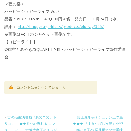
＜夜の部＞
ハッピーシュガーライフ Vol.2
品番：VPXY-71636 ￥9,000円＋税 発売日：10月24日（水）
詳細：
http://happysugarlife.tv/products/blu-ray/325/
※画像はVol.1のジャケット画像です。
【コピーライト】
©鍵空とみやき/SQUARE ENIX・ハッピーシュガーライフ製作委員
会
コメントは受け付けていません
«
吉沢亮主演映画『あのコの、ト
史上最年長ミシュラン三ツ星
リコ。』 ★★遊び心溢れる エン
★★★ 「すきやばし次郎」小野
ターテイナー古坂大魔王のクセが
二郎と息子の 調理場での貴重映