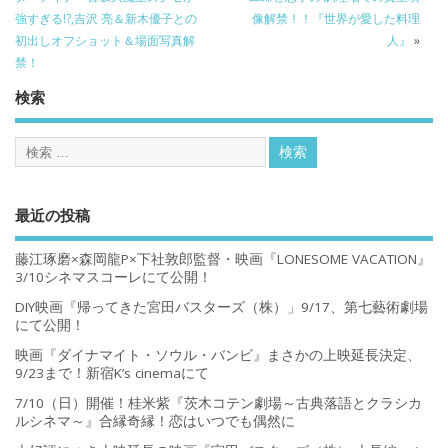
強すぎる!?,吉沢 亮＆新木優子との
像解禁！！『世界が愛した料理
初出しオフショット＆場面写真解
人』
»
禁！
検索
最近の投稿
藤江琢磨×森岡龍P×下社敦郎監督・映画『LONESOME VACATION』
3/10シネマスコーレにて公開！
DIY映画『帰ってきた宮田バスターズ（株）」9/17、第七藝術劇場
にて公開！
映画『ダイナマイト・ソウル・バンビ』まさかの上映延長決定、
9/23まで！新宿K’s cinemaにて
7/10（日）開催！桂米紫『茨木コテン劇場～古典落語とクラシカ
ルシネマ～』合縁奇縁！恋はいつでも偶然に