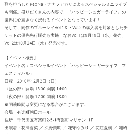
歌を担当したReoNa・ナナヲアカリによるスペシャルミニライブ
も開催。盛りだくさんの内容で、『ハッピーシュガーライフ』の
世界に心置きなく浸れるイベントとなっています！
そして、同作のブルーレイVol.1＆・Vol.2の購入者を対象としたチ
ケットの優先先行販売も実施！なおVol.1は9月19日（水）発売、
Vol.2は10月24日（水）発売です。
【イベント概要】
イベント名：スペシャルイベント「ハッピーシュガーライフ フ
ェスティバル」
日程：2018年12月2日（日）
〈昼の部〉開場 13:00 開演 14:00
〈夜の部〉開場 17:00 開演 18:00
※開演時間は変更になる場合がございます。
会場：有楽町朝日ホール
住所：千代田区有楽町2-5-1有楽町マリオン11F
出演者：花澤香菜 ／ 久野美咲 ／ 花守ゆみり ／ 花江夏樹 ／ 洲崎