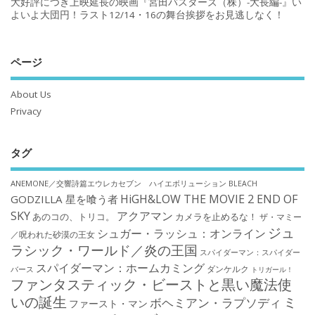
大好評につき上映延長の映画『宮田バスターズ（株）-大長編-』い
よいよ大団円！ラスト12/14・16の舞台挨拶をお見逃しなく！
ページ
About Us
Privacy
タグ
ANEMONE／交響詩篇エウレカセブン ハイエボリューション
BLEACH
HiGH&LOW THE MOVIE 2 END OF
GODZILLA 星を喰う者
SKY
アクアマン
あのコの、トリコ。
カメラを止めるな！
ザ・マミー
ジュ
シュガー・ラッシュ：オンライン
／呪われた砂漠の王女
ラシック・ワールド／炎の王国
スパイダーマン：スパイダー
スパイダーマン：ホームカミング
ダンケルク
バース
トリガール！
ファンタスティック・ビーストと黒い魔法使
いの誕生
ミ
ボヘミアン・ラプソディ
ファースト・マン