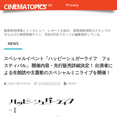
CINEMATOPICS
ホーム
About Us
Privacy
最新映画情報とインタビュー、レポートを紹介。某映画映画祭のスタッフが
立ち上げた映画情報サイト。現在2代目スタッフが編集制作している。
NEWS
スペシャルイベント「ハッピーシュガーライフ フェ
スティバル」 開催内容・先行販売詳細決定！ 出演者に
よる生朗読や主題歌のスペシャルミニライブを開催！
topics@cinema
2018年8月31日
NEWS