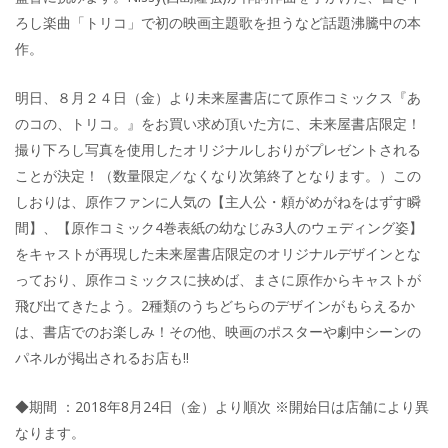
ろし楽曲「トリコ」で初の映画主題歌を担うなど話題沸騰中の本
作。
明日、８月２４日（金）より未来屋書店にて原作コミックス『あ
のコの、トリコ。』をお買い求め頂いた方に、未来屋書店限定！
撮り下ろし写真を使用したオリジナルしおりがプレゼントされる
ことが決定！（数量限定／なくなり次第終了となります。）この
しおりは、原作ファンに人気の【主人公・頼がめがねをはずす瞬
間】、【原作コミック4巻表紙の幼なじみ3人のウェディング姿】
をキャストが再現した未来屋書店限定のオリジナルデザインとな
っており、原作コミックスに挟めば、まさに原作からキャストが
飛び出てきたよう。2種類のうちどちらのデザインがもらえるか
は、書店でのお楽しみ！その他、映画のポスターや劇中シーンの
パネルが掲出されるお店も!!
◆期間 ：2018年8月24日（金）より順次 ※開始日は店舗により異
なります。