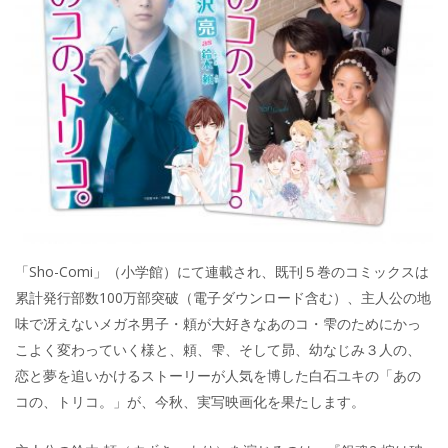
「Sho-Comi」（小学館）にて連載され、既刊５巻のコミックスは
累計発行部数100万部突破（電子ダウンロード含む）、主人公の地
味で冴えないメガネ男子・頼が大好きなあのコ・雫のためにかっ
こよく変わっていく様と、頼、雫、そして昴、幼なじみ３人の、
恋と夢を追いかけるストーリーが人気を博した白石ユキの「あの
コの、トリコ。」が、今秋、実写映画化を果たします。