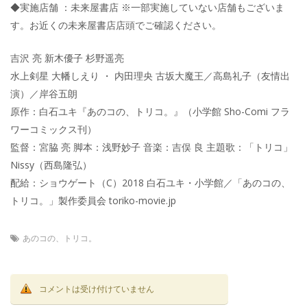
◆実施店舗 ：未来屋書店 ※一部実施していない店舗もございま
す。お近くの未来屋書店店頭でご確認ください。
吉沢 亮 新木優子 杉野遥亮
水上剣星 大幡しえり ・ 内田理央 古坂大魔王／高島礼子（友情出
演）／岸谷五朗
原作：白石ユキ『あのコの、トリコ。』（小学館 Sho-Comi フラ
ワーコミックス刊）
監督：宮脇 亮 脚本：浅野妙子 音楽：吉俣 良 主題歌：「トリコ」
Nissy（西島隆弘）
配給：ショウゲート（C）2018 白石ユキ・小学館／「あのコの、
トリコ。」製作委員会 toriko-movie.jp
あのコの、トリコ。
コメントは受け付けていません