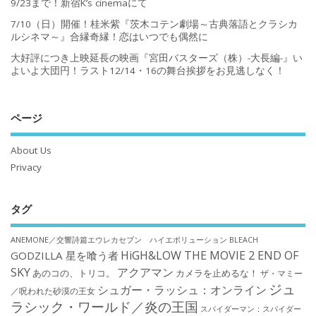
9/23まで！新宿K’s cinemaにて
7/10（日）開催！桂米紫『茨木コテン劇場～古典落語とクラシカ
ルシネマ～』合縁奇縁！恋はいつでも偶然に
大好評につき上映延長の映画『宮田バスターズ（株）-大長編-』い
よいよ大団円！ラスト12/14・16の舞台挨拶をお見逃しなく！
ページ
About Us
Privacy
タグ
ANEMONE／交響詩篇エウレカセブン ハイエボリューション
BLEACH
HiGH&LOW THE MOVIE 2 END OF
GODZILLA 星を喰う者
SKY
アクアマン
あのコの、トリコ。
カメラを止めるな！
ザ・マミー
ジュ
シュガー・ラッシュ：オンライン
／呪われた砂漠の王女
ラシック・ワールド／炎の王国
スパイダーマン：スパイダー