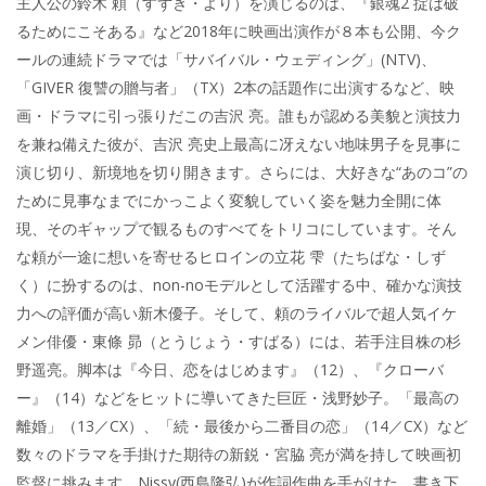
主人公の鈴木 頼（すずき・より）を演じるのは、『銀魂2 掟は破
るためにこそある』など2018年に映画出演作が８本も公開、今ク
ールの連続ドラマでは「サバイバル・ウェディング」(NTV)、
「GIVER 復讐の贈与者」（TX）2本の話題作に出演するなど、映
画・ドラマに引っ張りだこの吉沢 亮。誰もが認める美貌と演技力
を兼ね備えた彼が、吉沢 亮史上最高に冴えない地味男子を見事に
演じ切り、新境地を切り開きます。さらには、大好きな“あのコ”の
ために見事なまでにかっこよく変貌していく姿を魅力全開に体
現、そのギャップで観るものすべてをトリコにしています。そん
な頼が一途に想いを寄せるヒロインの立花 雫（たちばな・しず
く）に扮するのは、non-noモデルとして活躍する中、確かな演技
力への評価が高い新木優子。そして、頼のライバルで超人気イケ
メン俳優・東條 昴（とうじょう・すばる）には、若手注目株の杉
野遥亮。脚本は『今日、恋をはじめます』（12）、『クローバ
ー』（14）などをヒットに導いてきた巨匠・浅野妙子。「最高の
離婚」（13／CX）、「続・最後から二番目の恋」（14／CX）など
数々のドラマを手掛けた期待の新鋭・宮脇 亮が満を持して映画初
監督に挑みます。Nissy(西島隆弘)が作詞作曲を手がけた、書き下