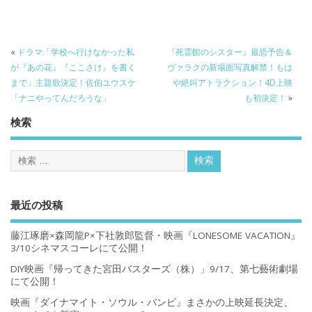
«
ドラマ「学校へ行けなかった私
『死霊館のシスター』最恐予告＆
が『あの花』『ここさけ』を書く
ヴァラクの新場面写真解禁！もは
まで」主題歌決定！佐伯ユウスケ
や絶叫アトラクション！4D上映
「ナニやってんだろうな」
も初決定！
»
検索
最近の投稿
藤江琢磨×森岡龍P×下社敦郎監督・映画『LONESOME VACATION』
3/10シネマスコーレにて公開！
DIY映画『帰ってきた宮田バスターズ（株）」9/17、第七藝術劇場
にて公開！
映画『ダイナマイト・ソウル・バンビ』まさかの上映延長決定、