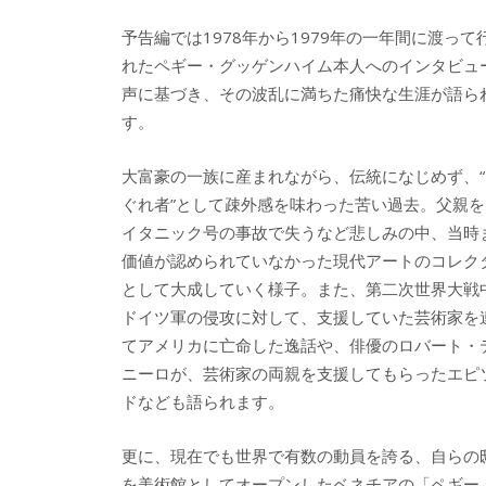
予告編では1978年から1979年の一年間に渡って
れたペギー・グッゲンハイム本人へのインタビュ
声に基づき、その波乱に満ちた痛快な生涯が語ら
す。
大富豪の一族に産まれながら、伝統になじめず、“
ぐれ者”として疎外感を味わった苦い過去。父親を
イタニック号の事故で失うなど悲しみの中、当時
価値が認められていなかった現代アートのコレク
として大成していく様子。また、第二次世界大戦
ドイツ軍の侵攻に対して、支援していた芸術家を
てアメリカに亡命した逸話や、俳優のロバート・
ニーロが、芸術家の両親を支援してもらったエピ
ドなども語られます。
更に、現在でも世界で有数の動員を誇る、自らの
を美術館としてオープンしたベネチアの「ペギー