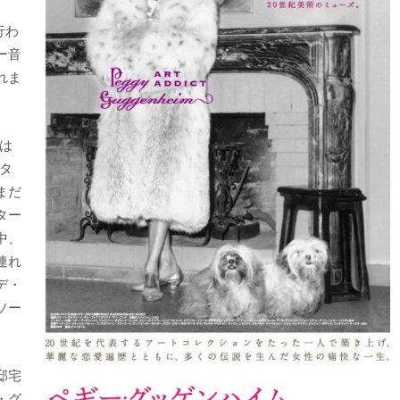
行わ
ー音
れま
は
タ
まだ
ター
中、
連れ
デ・
ソー
邸宅
・グ