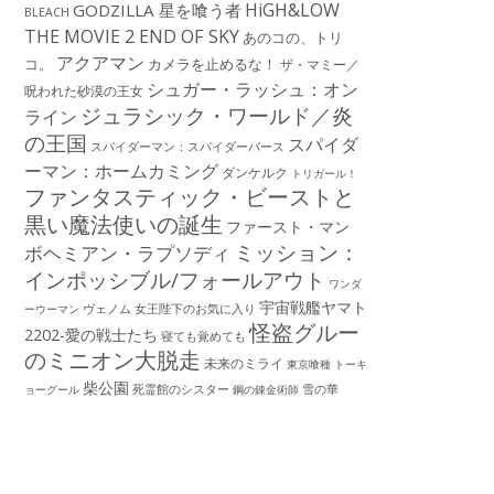
HiGH&LOW
GODZILLA 星を喰う者
BLEACH
THE MOVIE 2 END OF SKY
あのコの、トリ
アクアマン
コ。
カメラを止めるな！
ザ・マミー／
シュガー・ラッシュ：オン
呪われた砂漠の王女
ジュラシック・ワールド／炎
ライン
の王国
スパイダ
スパイダーマン：スパイダーバース
ーマン：ホームカミング
ダンケルク
トリガール！
ファンタスティック・ビーストと
黒い魔法使いの誕生
ファースト・マン
ミッション：
ボヘミアン・ラプソディ
インポッシブル/フォールアウト
ワンダ
宇宙戦艦ヤマト
ーウーマン
ヴェノム
女王陛下のお気に入り
怪盗グルー
2202-愛の戦士たち
寝ても覚めても
のミニオン大脱走
未来のミライ
東京喰種 トーキ
柴公園
死霊館のシスター
雪の華
ョーグール
鋼の錬金術師