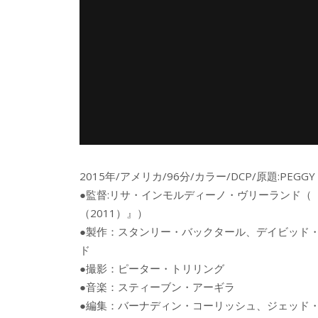
2015年/アメリカ/96分/カラー/DCP/原題:PEGGY G
●監督:リサ・インモルディーノ・ヴリーランド
（2011）』）
●製作：スタンリー・バックタール、デイビッド
ド
●撮影：ピーター・トリリング
●音楽：スティーブン・アーギラ
●編集：バーナディン・コーリッシュ、ジェッ