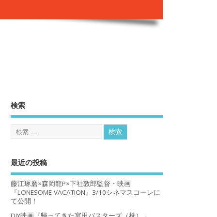
。
検索
最近の投稿
藤江琢磨×森岡龍P×下社敦郎監督・映画
『LONESOME VACATION』3/10シネマスコーレに
て公開！
DIY映画『帰ってきた宮田バスターズ（株）」