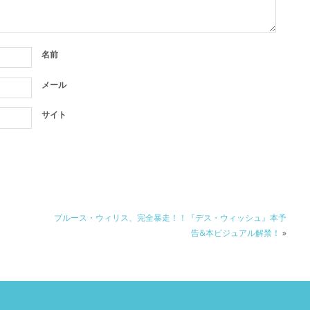
名前
メール
サイト
ブルース・ウィリス、完全暴走！！『デス・ウィッシュ』本予
告&本ビジュアル解禁！
»