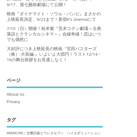
9/17、第七藝術劇場にて公開！
映画『ダイナマイト・ソウル・バンビ』まさかの
上映延長決定、9/23まで！新宿K’s cinemaにて
7/10（日）開催！桂米紫『茨木コテン劇場～古典
落語とクラシカルシネマ～』合縁奇縁！恋はいつ
でも偶然に
大好評につき上映延長の映画『宮田バスターズ
（株）-大長編-』いよいよ大団円！ラスト12/14・
16の舞台挨拶をお見逃しなく！
ページ
About Us
Privacy
タグ
ANEMONE／交響詩篇エウレカセブン ハイエボリューション