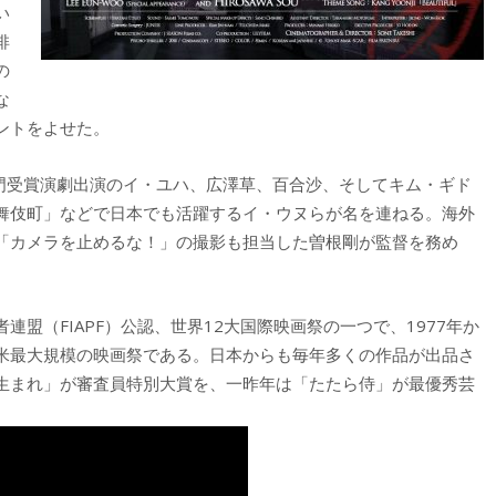
い
俳
の
な
ントをよせた。
部門受賞演劇出演のイ・ユハ、広澤草、百合沙、そしてキム・ギド
舞伎町」などで日本でも活躍するイ・ウヌらが名を連ねる。海外
「カメラを止めるな！」の撮影も担当した曽根剛が監督を務め
盟（FIAPF）公認、世界12大国際映画祭の一つで、1977年か
米最大規模の映画祭である。日本からも毎年多くの作品が出品さ
生まれ」が審査員特別大賞を、一昨年は「たたら侍」が最優秀芸