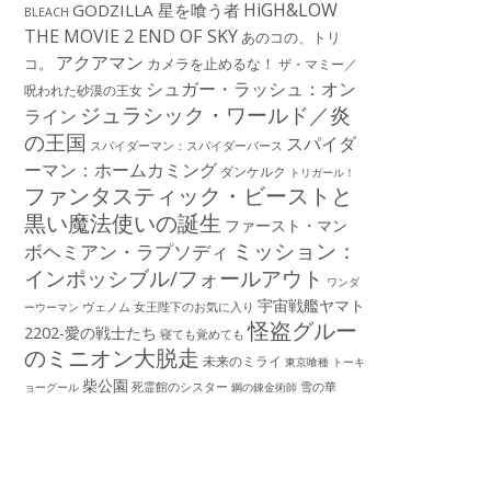
HiGH&LOW
GODZILLA 星を喰う者
BLEACH
THE MOVIE 2 END OF SKY
あのコの、トリ
アクアマン
コ。
カメラを止めるな！
ザ・マミー／
シュガー・ラッシュ：オン
呪われた砂漠の王女
ジュラシック・ワールド／炎
ライン
の王国
スパイダ
スパイダーマン：スパイダーバース
ーマン：ホームカミング
ダンケルク
トリガール！
ファンタスティック・ビーストと
黒い魔法使いの誕生
ファースト・マン
ミッション：
ボヘミアン・ラプソディ
インポッシブル/フォールアウト
ワンダ
宇宙戦艦ヤマト
ーウーマン
ヴェノム
女王陛下のお気に入り
怪盗グルー
2202-愛の戦士たち
寝ても覚めても
のミニオン大脱走
未来のミライ
東京喰種 トーキ
柴公園
死霊館のシスター
雪の華
ョーグール
鋼の錬金術師