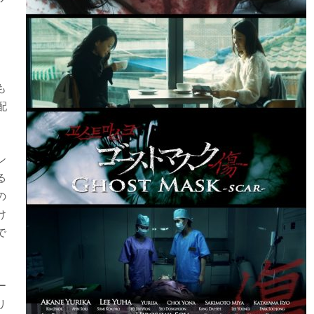
。
も
配
ン
る
の
け
で
ー
リ