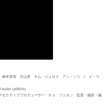
 崎本実弥 片山享 キム・ジェロク アン・ソリ / イ・ウ
(jellifish)
グゼクティブプロデューサー：チョ・フェオン 監督・撮影・編