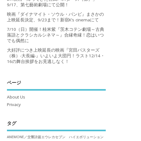
9/17、第七藝術劇場にて公開！
映画『ダイナマイト・ソウル・バンビ』まさかの
上映延長決定、9/23まで！新宿K’s cinemaにて
7/10（日）開催！桂米紫『茨木コテン劇場～古典
落語とクラシカルシネマ～』合縁奇縁！恋はいつ
でも偶然に
大好評につき上映延長の映画『宮田バスターズ
（株）-大長編-』いよいよ大団円！ラスト12/14・
16の舞台挨拶をお見逃しなく！
ページ
About Us
Privacy
タグ
ANEMONE／交響詩篇エウレカセブン ハイエボリューション