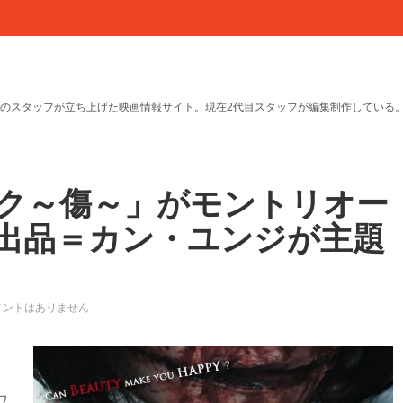
のスタッフが立ち上げた映画情報サイト。現在2代目スタッフが編集制作している
ク～傷～」がモントリオー
出品＝カン・ユンジが主題
メントはありません
ワ