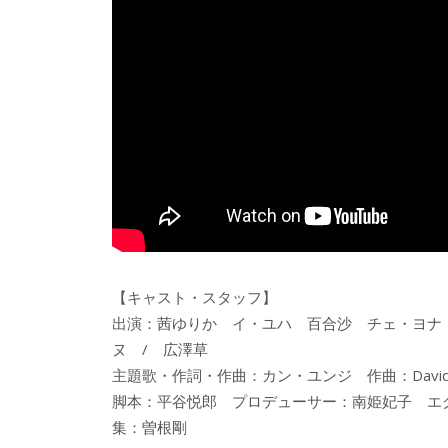
【キャスト・スタッフ】
出演：茜ゆりか イ・ユハ 百合沙 チェ・ヨナ
ヌ / 広澤草
主題歌・作詞・作曲：カン・ユンジ 作曲：David Audet 
脚本：平谷悦郎 プロデューサー：南姫妃子 エ
集：曽根剛