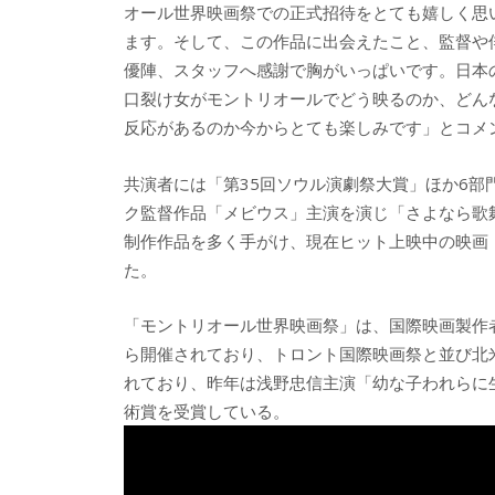
オール世界映画祭での正式招待をとても嬉しく思
ます。そして、この作品に出会えたこと、監督や
優陣、スタッフへ感謝で胸がいっぱいです。日本
口裂け女がモントリオールでどう映るのか、どん
反応があるのか今からとても楽しみです」とコメ
共演者には「第35回ソウル演劇祭大賞」ほか6
ク監督作品「メビウス」主演を演じ「さよなら歌
制作作品を多く手がけ、現在ヒット上映中の映画
た。
「モントリオール世界映画祭」は、国際映画製作者連
ら開催されており、トロント国際映画祭と並び北
れており、昨年は浅野忠信主演「幼な子われらに
術賞を受賞している。