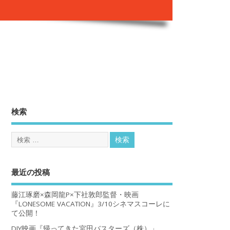
。
検索
最近の投稿
藤江琢磨×森岡龍P×下社敦郎監督・映画
『LONESOME VACATION』3/10シネマスコーレに
て公開！
DIY映画『帰ってきた宮田バスターズ（株）」