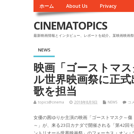
ホーム
About Us
Privacy
CINEMATOPICS
最新映画情報とインタビュー、レポートを紹介。某映画映画祭
NEWS
映画「ゴーストマス
ル世界映画祭に正式
歌を担当
topics@cinema
2018年8月9日
NEWS
コ
女優の茜ゆりか主演の映画「ゴーストマスク～傷
～」が、来る23日カナダで開催される「第42回モ
ントリオール世界映画祭」のフォーカス・オン・