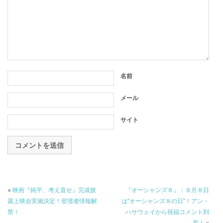
名前
メール
サイト
«
映画『純平、考え直せ』完成披
『オーシャンズ８』：８月８日
露上映会実施決定！登壇者情報解
は“オーシャンズ８の日”！アン・
禁！
ハサウェイから祝福コメント到
着！
»