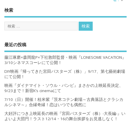
検索
最近の投稿
藤江琢磨×森岡龍P×下社敦郎監督・映画『LONESOME VACATION』
3/10シネマスコーレにて公開！
DIY映画『帰ってきた宮田バスターズ（株）」9/17、第七藝術劇場
にて公開！
映画『ダイナマイト・ソウル・バンビ』まさかの上映延長決定、
9/23まで！新宿K’s cinemaにて
7/10（日）開催！桂米紫『茨木コテン劇場～古典落語とクラシカ
ルシネマ～』合縁奇縁！恋はいつでも偶然に
大好評につき上映延長の映画『宮田バスターズ（株）-大長編-』い
よいよ大団円！ラスト12/14・16の舞台挨拶をお見逃しなく！