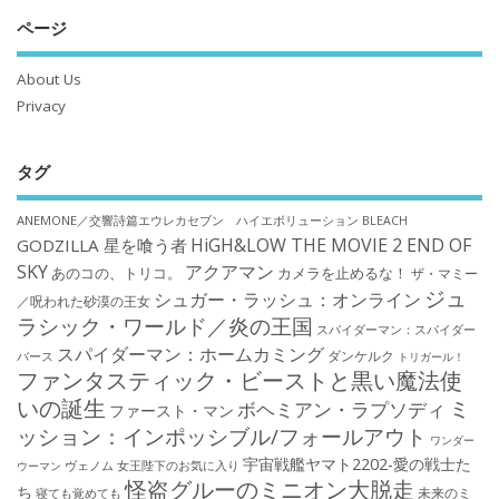
ページ
About Us
Privacy
タグ
ANEMONE／交響詩篇エウレカセブン ハイエボリューション
BLEACH
HiGH&LOW THE MOVIE 2 END OF
GODZILLA 星を喰う者
SKY
アクアマン
あのコの、トリコ。
カメラを止めるな！
ザ・マミー
ジュ
シュガー・ラッシュ：オンライン
／呪われた砂漠の王女
ラシック・ワールド／炎の王国
スパイダーマン：スパイダー
スパイダーマン：ホームカミング
ダンケルク
バース
トリガール！
ファンタスティック・ビーストと黒い魔法使
いの誕生
ミ
ボヘミアン・ラプソディ
ファースト・マン
ッション：インポッシブル/フォールアウト
ワンダー
宇宙戦艦ヤマト2202-愛の戦士た
ウーマン
ヴェノム
女王陛下のお気に入り
怪盗グルーのミニオン大脱走
ち
未来のミ
寝ても覚めても