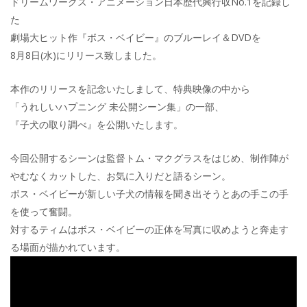
ドリームワークス・アニメーション日本歴代興行収No.1を記録し
た
劇場大ヒット作『ボス・ベイビー』のブルーレイ＆DVDを
8月8日(水)にリリース致しました。
本作のリリースを記念いたしまして、特典映像の中から
「うれしいハプニング 未公開シーン集」の一部、
『子犬の取り調べ』を公開いたします。
今回公開するシーンは監督トム・マクグラスをはじめ、制作陣が
やむなくカットした、お気に入りだと語るシーン。
ボス・ベイビーが新しい子犬の情報を聞き出そうとあの手この手
を使って奮闘。
対するティムはボス・ベイビーの正体を写真に収めようと奔走す
る場面が描かれています。