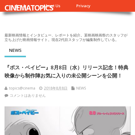
CINEMATOPICS
ホーム
About Us
Privacy
最新映画情報とインタビュー、レポートを紹介。某映画映画祭のスタッフが
立ち上げた映画情報サイト。現在2代目スタッフが編集制作している。
NEWS
『ボス・ベイビー』8月8日（水）リリース記念！特典
映像から制作陣お気に入りの未公開シーンを公開！
topics@cinema
2018年8月8日
NEWS
コメントはありません