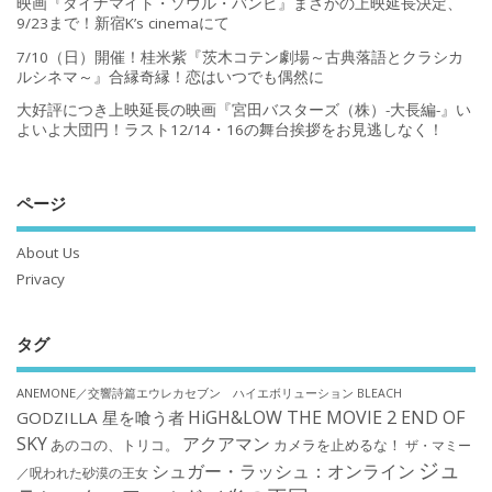
映画『ダイナマイト・ソウル・バンビ』まさかの上映延長決定、
9/23まで！新宿K’s cinemaにて
7/10（日）開催！桂米紫『茨木コテン劇場～古典落語とクラシカ
ルシネマ～』合縁奇縁！恋はいつでも偶然に
大好評につき上映延長の映画『宮田バスターズ（株）-大長編-』い
よいよ大団円！ラスト12/14・16の舞台挨拶をお見逃しなく！
ページ
About Us
Privacy
タグ
ANEMONE／交響詩篇エウレカセブン ハイエボリューション
BLEACH
HiGH&LOW THE MOVIE 2 END OF
GODZILLA 星を喰う者
SKY
アクアマン
あのコの、トリコ。
カメラを止めるな！
ザ・マミー
ジュ
シュガー・ラッシュ：オンライン
／呪われた砂漠の王女