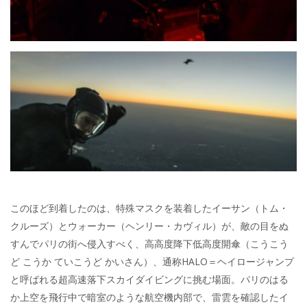
このほど到着したのは、特殊マスクを装着したイーサン（トム・
クルーズ）とウォーカー（ヘンリー・カヴィル）が、敵の目をぬ
すんでパリの街へ侵入すべく、高高度降下低高度開傘（こうこう
ど こうか ていこうど かいさん）、通称HALO＝ヘイロージャンプ
と呼ばれる超高速落下スカイダイビングに挑む場面。パリのはる
か上空を飛行中で暗室のような航空機内部で、雷雲を確認したイ