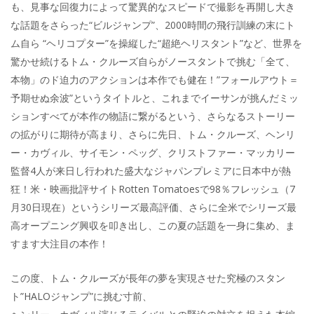
も、見事な回復力によって驚異的なスピードで撮影を再開し大き
な話題をさらった“ビルジャンプ”、2000時間の飛行訓練の末にト
ム自ら “ヘリコプター”を操縦した“超絶ヘリスタント”など、世界を
驚かせ続けるトム・クルーズ自らがノースタントで挑む「全て、
本物」のド迫力のアクションは本作でも健在！”フォールアウト＝
予期せぬ余波”というタイトルと、これまでイーサンが挑んだミッ
ションすべてが本作の物語に繋がるという、さらなるストーリー
の拡がりに期待が高まり、さらに先日、トム・クルーズ、ヘンリ
ー・カヴィル、サイモン・ペッグ、クリストファー・マッカリー
監督4人が来日し行われた盛大なジャパンプレミアに日本中が熱
狂！米・映画批評サイトRotten Tomatoesで98％フレッシュ（7
月30日現在）というシリーズ最高評価、さらに全米でシリーズ最
高オープニング興収を叩き出し、この夏の話題を一身に集め、ま
すます大注目の本作！
この度、トム・クルーズが長年の夢を実現させた究極のスタン
ト”HALOジャンプ”に挑む寸前、