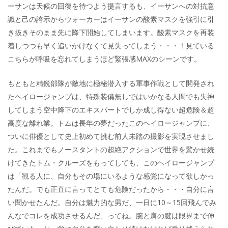
ーサンは天候の回復を待つよう提言するも、イーサンへの対抗意
識と己の誇示からウォーカーはイーサンの酸素マスクを強引に引
き抜きそのまま先に降下開始してしまいます。酸素マスクを再装
着しつつも早く追いかけなくて見失ってしまう・・・！見ている
こちらが呼吸を忘れてしまうほど緊張感MAXのシーンです。
もともと精鋭部隊が敵地に極秘潜入する軍事作戦として開発され
たヘイロージャンプは、特殊装備無しではいかなる人間でも失神
してしまう空中降下のエキスパートでしか成し得ない超危険＆超
高度な離れ業。トムは長年の夢だったこのヘイロージャンプに、
ついに俳優として史上初めて挑む前人未踏の撮影を実現させまし
た。これまでもノースタントの超絶アクションで世界を驚かせ続
けてきたトム・クルーズをもってしても、このヘイロージャンプ
は「観る人に、自分もその場にいるような感覚になって欲しかっ
たんだ。でも正直に言ってとても危険だったから・・・自分に言
い聞かせたんだ。自分は魅力的な男だ、一日に10～15回飛んでみ
んなでコレを成功させるんだ、ってね。腕と肩の腱は限界まで伸