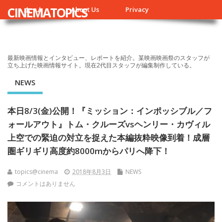
CINEMATOPICS
ホーム
About Us
Privacy
最新映画情報とインタビュー、レポートを紹介。某映画映画祭のスタッフが
立ち上げた映画情報サイト。現在2代目スタッフが編集制作している。
NEWS
本日8/3(金)公開！『ミッション：インポッシブル／フ
ォールアウト』トム・クルーズvsヘンリー・カヴィル
上空での緊迫の対立を捉えた本編抜粋映像到着！成層
圏ギリギリ高度約8000mからパリへ降下！
topics@cinema
2018年8月3日
NEWS
コメントはありません