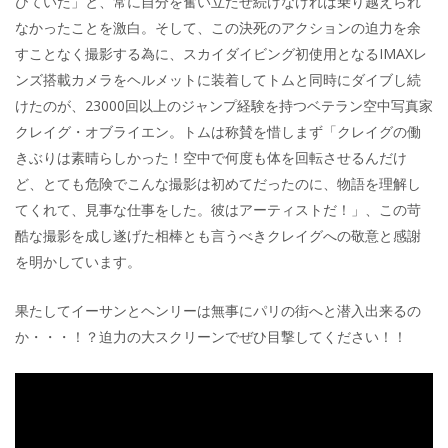
びていた」と、常に自分を奮い立たせ続けなければ乗り越えられ
なかったことを激白。そして、この決死のアクションの迫力を余
すことなく撮影する為に、スカイダイビング初使用となるIMAXレ
ンズ搭載カメラをヘルメットに装着してトムと同時にダイブし続
けたのが、23000回以上のジャンプ経験を持つベテラン空中写真家
クレイグ・オブライエン。トムは称賛を惜しまず「クレイグの働
きぶりは素晴らしかった！空中で何度も体を回転させるんだけ
ど、とても危険でこんな撮影は初めてだったのに、物語を理解し
てくれて、見事な仕事をした。彼はアーティストだ！」、この苛
酷な撮影を成し遂げた相棒とも言うべきクレイグへの敬意と感謝
を明かしています。
果たしてイーサンとヘンリーは無事にパリの街へと潜入出来るの
か・・・！？迫力の大スクリーンでぜひ目撃してください！！