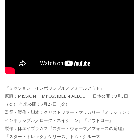
『ミッション：インポッシブル／フォールアウト』
原題：MISSION：IMPOSSIBLE -FALLOUT 日本公開：8月3日
（金） 全米公開：7月27日（金）
監督・製作・脚本：クリストファー・マッカリー『ミッション：
インポッシブル／ローグ・ネイション』『アウトロー』
製作：J.J.エイブラムス『スター・ウォーズ／フォースの覚醒』
『スター・トレック』シリーズ、トム・クルーズ