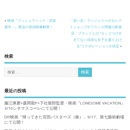
«
映画『ブッシュウィック－武装
『若い女』ランジェリーのセレク
都市－』緊迫の冒頭映像解禁！
トショップやフランス関連の飲食
店・ブランドとの “カッコつけす
ぎてない自由な女子を盛り上げ
る”コラボレーションが決定
»
検索
最近の投稿
藤江琢磨×森岡龍P×下社敦郎監督・映画『LONESOME VACATION』
3/10シネマスコーレにて公開！
DIY映画『帰ってきた宮田バスターズ（株）」9/17、第七藝術劇場
にて公開！