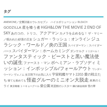
タグ
ANEMONE／交響詩篇エウレカセブン ハイエボリューション
BLEACH
HiGH&LOW THE MOVIE 2 END OF
GODZILLA 星を喰う者
SKY
アクアマン
あのコの、トリコ。
カメラを止めるな！
ザ・マミー
ジュ
シュガー・ラッシュ：オンライン
／呪われた砂漠の王女
ラシック・ワールド／炎の王国
スパイダーマン：スパイダー
スパイダーマン：ホームカミング
ダンケルク
バース
トリガール！
ファンタスティック・ビーストと黒い魔法使
いの誕生
ミ
ボヘミアン・ラプソディ
ファースト・マン
ッション：インポッシブル/フォールアウト
ワンダー
宇宙戦艦ヤマト2202-愛の戦士た
ウーマン
ヴェノム
女王陛下のお気に入り
怪盗グルーのミニオン大脱走
ち
未来のミ
寝ても覚めても
柴公園
ライ
死霊館のシスター
雪の華
東京喰種 トーキョーグール
鋼の錬金術師