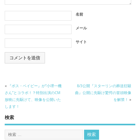
名前
メール
サイト
«
『ボス・ベイビー』が“小堺一機
8/3公開『スターリンの葬送狂騒
さん”とコラボ！？特別出演のCM
曲』公開に先駆け驚愕の冒頭映像
放映に先駆けて、映像を公開いた
を解禁！
»
します！
検索