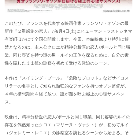
このたび、フランスを代表する映画作家フランソワ・オゾンの最
新作『２重螺旋の恋人』が8月4日(土)にヒューマントラストシネマ
有楽町ほかにて全国公開致します。今回、本編映像より特別に解
禁となるのは、主人公クロエが精神分析医の恋人/ポールと同じ職
業、同じ容姿を持つ謎の男・ルイの正体を探るために、自分の素
性を隠したまま彼の診察を初めて受ける緊迫のシーン。
本作は『スイミング・プール』『危険なプロット』などサイコス
リラーの名手として知られ熱狂的なファンを持つオゾン監督が、
４年の構想期間を経て放つ、謎が謎を呼ぶ極上の心理サスペン
ス。
映像は、精神分析医の恋人/ポールと同じ職業、同じ容姿のルイの
存在を偶然知ったクロエ（マリーヌ・ヴァクト）が、初めてルイ
（ジェレミー・レニエ）の診察室を訪ねるシーンから始まる。そ