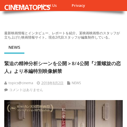
CINEMATOPICS
ホーム
About Us
Privacy
最新映画情報とインタビュー、レポートを紹介。某映画映画祭のスタッフが
立ち上げた映画情報サイト。現在2代目スタッフが編集制作している。
NEWS
緊迫の精神分析シーンを公開＞8/4公開『2重螺旋の恋
人』より本編特別映像解禁
topics@cinema
2018年8月2日
NEWS
コメントはありません