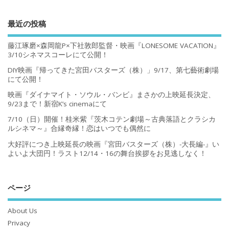
最近の投稿
藤江琢磨×森岡龍P×下社敦郎監督・映画『LONESOME VACATION』
3/10シネマスコーレにて公開！
DIY映画『帰ってきた宮田バスターズ（株）」9/17、第七藝術劇場
にて公開！
映画『ダイナマイト・ソウル・バンビ』まさかの上映延長決定、
9/23まで！新宿K’s cinemaにて
7/10（日）開催！桂米紫『茨木コテン劇場～古典落語とクラシカ
ルシネマ～』合縁奇縁！恋はいつでも偶然に
大好評につき上映延長の映画『宮田バスターズ（株）-大長編-』い
よいよ大団円！ラスト12/14・16の舞台挨拶をお見逃しなく！
ページ
About Us
Privacy