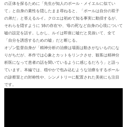
の正体を探るために「先生が知人のポール・メイエルに似てい
て」と自身の素性を隠したまま尋ねると、「ポールは自分の双子
の弟だ」と答えるルイ。クロエは初めて知る事実に動揺するが、
それらを隠すように ‘姉の存在’や、‘母の死’など自身の心境について
嘘の設定を話す。しかし、ルイは即座に嘘だと見抜いて、全て
「自分を誘惑するための嘘」だと断じる。
オゾン監督自身が「精神分析の治療は場面は動きがないものにな
りがちだが、本作では心象とカットをリンクさせ、観客は精神分
析医になって患者の話を聞いているように感じるだろう」と語っ
ています。本編では、穏やかで包み込むような治療をするポール
の診察室との対称性や、シンメトリーに配置された美術にも注目
です。