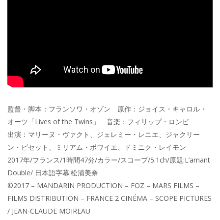
監督・脚本：フランソワ・オゾン 原作：ジョイス・キャロル・
オーツ「Lives of the Twins」 音楽：フィリップ・ロンビ
出演：マリーヌ・ヴァクト、ジェレミー・レニエ、ジャクリー
ン・ビセット、ミリアム・ボワイエ、ドミニク・レイモン
2017年/フランス/1時間47分/カラー/スコープ/5.1ch/原題:L’amant
Double/ 日本語字幕:松浦美奈
©2017 – MANDARIN PRODUCTION – FOZ – MARS FILMS –
FILMS DISTRIBUTION – FRANCE 2 CINÉMA – SCOPE PICTURES
/ JEAN-CLAUDE MOIREAU